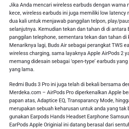
Jika Anda mencari wireless earbuds dengan warna men
kece, wireless earbuds ini juga memiliki low laten
dua kali untuk menjawab panggilan telpon, play/pau
selanjutnya. Kemudian tekan dan tahan di di antara
panggilan telephone, sementara tekan dan tahan di
Menariknya lagi, Buds Air sebagai perangkat TWS e
wireless charging, sama layaknya Apple AirPods 2 ya
memang didesain sebagai ‘open-type’ earbuds yang d
yang lama.
Redmi Buds 3 Pro ini juga telah di bekali bersama d
Merdeka.com – AirPods Pro diperkenalkan Apple bers
papan atas, Adaptice EQ, Transparancy Mode, hingga
merupakan sebuah keharusan untuk anda yang tak bi
gunakan Earpods Hands Headset Earphone Samsung A
EarPods Apple Originial ini datang berasal dari sent