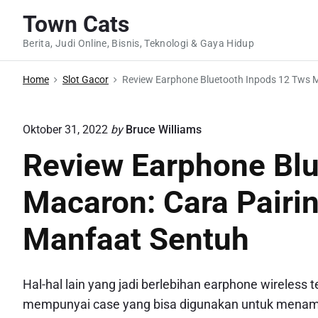
S
Town Cats
k
Berita, Judi Online, Bisnis, Teknologi & Gaya Hidup
i
p
Home
Slot Gacor
Review Earphone Bluetooth Inpods 12 Tws M
t
o
c
Oktober 31, 2022
by
Bruce Williams
o
Review Earphone Blu
n
t
Macaron: Cara Pairi
e
n
Manfaat Sentuh
t
Hal-hal lain yang jadi berlebihan earphone wireless te
mempunyai case yang bisa digunakan untuk menambah