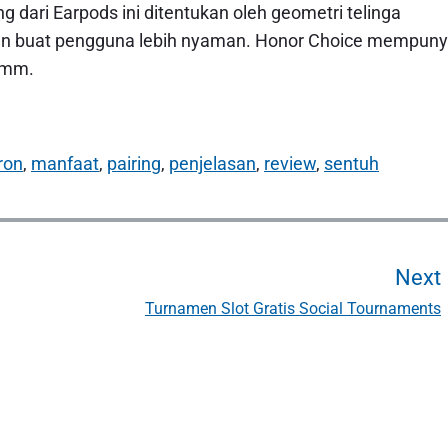
g dari Earpods ini ditentukan oleh geometri telinga
kan buat pengguna lebih nyaman. Honor Choice mempuny
7mm.
ron
,
manfaat
,
pairing
,
penjelasan
,
review
,
sentuh
Next
Turnamen Slot Gratis Social Tournaments
t