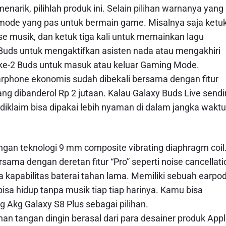
arik, pilihlah produk ini. Selain pilihan warnanya yang
cy mode yang pas untuk bermain game. Misalnya saja ketu
se musik, dan ketuk tiga kali untuk memainkan lagu
 Buds untuk mengaktifkan asisten nada atau mengakhiri
 ke-2 Buds untuk masuk atau keluar Gaming Mode.
arphone ekonomis sudah dibekali bersama dengan fitur
ng dibanderol Rp 2 jutaan. Kalau Galaxy Buds Live sendir
iklaim bisa dipakai lebih nyaman di dalam jangka waktu
engan teknologi 9 mm composite vibrating diaphragm coil
ama dengan deretan fitur “Pro” seperti noise cancellati
 kapabilitas baterai tahan lama. Memiliki sebuah earpo
sa hidup tanpa musik tiap tiap harinya. Kamu bisa
kg Galaxy S8 Plus sebagai pilihan.
uhan tangan dingin berasal dari para desainer produk Appl