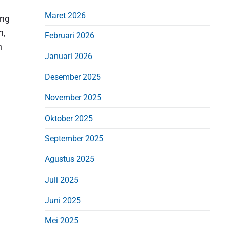
d
Maret 2026
e
ung
b
n,
Februari 2026
n
a
Januari 2026
r
Desember 2025
November 2025
Oktober 2025
September 2025
Agustus 2025
Juli 2025
Juni 2025
Mei 2025