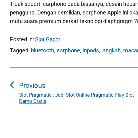
Tidak seperti earphone pada biasanya, desain housin
pengguna. Dengan demikian, earphone Apple ini a
mutu suara premium berkat teknologi diaphgragm 
Posted in:
Slot Gacor
Tagged:
bluetooth
,
earphone
,
inpods
,
langkah
,
maca
N
a
Previous
v
Slot Pragmatic : Judi Slot Online Pragmatic Play Slot
P
Demo Gratis
r
i
e
g
v
i
a