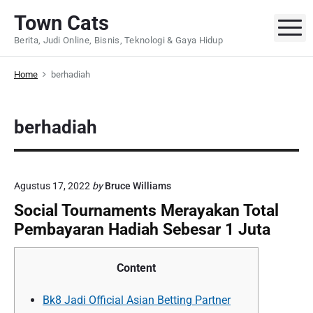
S
Town Cats
k
M
Berita, Judi Online, Bisnis, Teknologi & Gaya Hidup
i
p
Home
berhadiah
t
o
c
berhadiah
o
n
t
e
Agustus 17, 2022
by
Bruce Williams
n
Social Tournaments Merayakan Total
t
Pembayaran Hadiah Sebesar 1 Juta
Content
Bk8 Jadi Official Asian Betting Partner