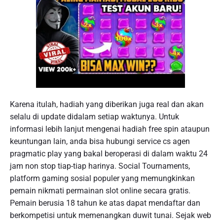
Karena itulah, hadiah yang diberikan juga real dan akan
selalu di update didalam setiap waktunya. Untuk
informasi lebih lanjut mengenai hadiah free spin ataupun
keuntungan lain, anda bisa hubungi service cs agen
pragmatic play yang bakal beroperasi di dalam waktu 24
jam non stop tiap-tiap harinya. Social Tournaments,
platform gaming sosial populer yang memungkinkan
pemain nikmati permainan slot online secara gratis.
Pemain berusia 18 tahun ke atas dapat mendaftar dan
berkompetisi untuk memenangkan duwit tunai. Sejak web