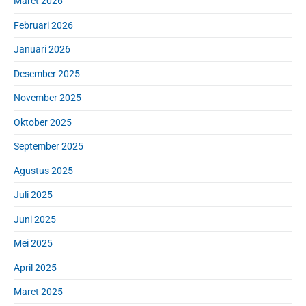
Maret 2026
r
Februari 2026
Januari 2026
Desember 2025
November 2025
Oktober 2025
September 2025
Agustus 2025
Juli 2025
Juni 2025
Mei 2025
April 2025
Maret 2025