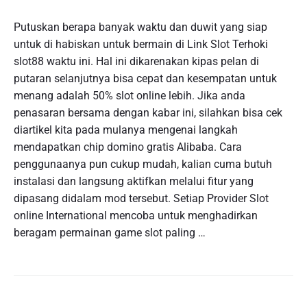
Putuskan berapa banyak waktu dan duwit yang siap
untuk di habiskan untuk bermain di Link Slot Terhoki
slot88 waktu ini. Hal ini dikarenakan kipas pelan di
putaran selanjutnya bisa cepat dan kesempatan untuk
menang adalah 50% slot online lebih. Jika anda
penasaran bersama dengan kabar ini, silahkan bisa cek
diartikel kita pada mulanya mengenai langkah
mendapatkan chip domino gratis Alibaba. Cara
penggunaanya pun cukup mudah, kalian cuma butuh
instalasi dan langsung aktifkan melalui fitur yang
dipasang didalam mod tersebut. Setiap Provider Slot
online International mencoba untuk menghadirkan
beragam permainan game slot paling …