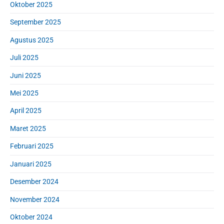
Oktober 2025
September 2025
Agustus 2025
Juli 2025
Juni 2025
Mei 2025
April 2025
Maret 2025
Februari 2025
Januari 2025
Desember 2024
November 2024
Oktober 2024