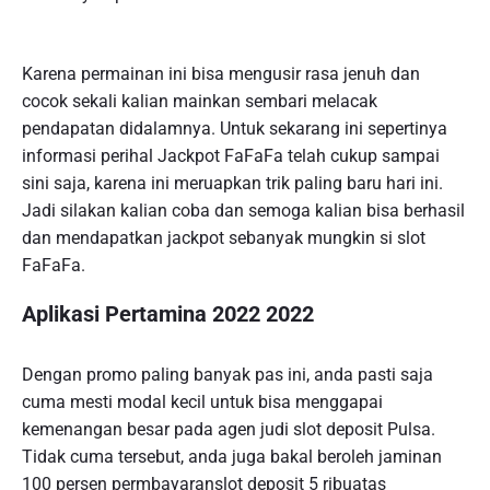
Karena permainan ini bisa mengusir rasa jenuh dan
cocok sekali kalian mainkan sembari melacak
pendapatan didalamnya. Untuk sekarang ini sepertinya
informasi perihal Jackpot FaFaFa telah cukup sampai
sini saja, karena ini meruapkan trik paling baru hari ini.
Jadi silakan kalian coba dan semoga kalian bisa berhasil
dan mendapatkan jackpot sebanyak mungkin si slot
FaFaFa.
Aplikasi Pertamina 2022 2022
Dengan promo paling banyak pas ini, anda pasti saja
cuma mesti modal kecil untuk bisa menggapai
kemenangan besar pada agen judi slot deposit Pulsa.
Tidak cuma tersebut, anda juga bakal beroleh jaminan
100 persen permbayaranslot deposit 5 ribuatas