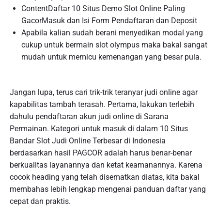
ContentDaftar 10 Situs Demo Slot Online Paling
GacorMasuk dan Isi Form Pendaftaran dan Deposit
Apabila kalian sudah berani menyedikan modal yang
cukup untuk bermain slot olympus maka bakal sangat
mudah untuk memicu kemenangan yang besar pula.
Jangan lupa, terus cari trik-trik teranyar judi online agar
kapabilitas tambah terasah. Pertama, lakukan terlebih
dahulu pendaftaran akun judi online di Sarana
Permainan. Kategori untuk masuk di dalam 10 Situs
Bandar Slot Judi Online Terbesar di Indonesia
berdasarkan hasil PAGCOR adalah harus benar-benar
berkualitas layanannya dan ketat keamanannya. Karena
cocok heading yang telah disematkan diatas, kita bakal
membahas lebih lengkap mengenai panduan daftar yang
cepat dan praktis.