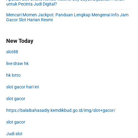
untuk Pecinta Judi Digital?
Mencari Momen Jackpot: Panduan Lengkap Mengenai Info Jam
Gacor Slot Harian Resmi
New Today
slot88
live draw hk
hk lotto
slot gacor hari ini
slot gacor
https://balaibahasadiy.kemdikbud.go.id/img/slot+gacor/
slot gacor
Judi slot