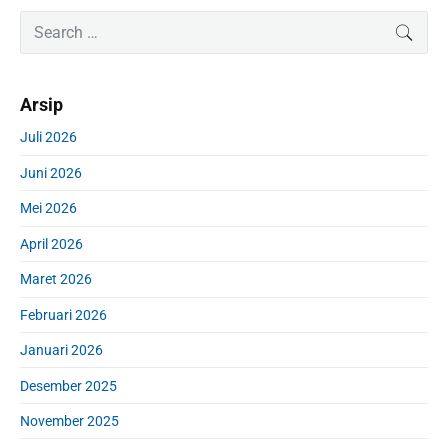
P
S
SEAR
r
e
i
a
m
r
Arsip
a
c
r
h
Juli 2026
y
f
S
Juni 2026
o
i
r
d
Mei 2026
:
e
April 2026
b
a
Maret 2026
r
Februari 2026
Januari 2026
Desember 2025
November 2025