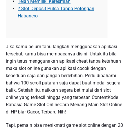
Telah Memiliki Keresmian
? Slot Deposit Pulsa Tanpa Potongan
Habanero
Jika kamu belum tahu langkah menggunakan aplikasi
tersebut, kamu bisa membacanya disini. Untuk itu bila
ingin terus menggunakan aplikasi cheat tanpa ketahuan
maka slot online gunakan aplikasi cocok dengan
keperluan saja dan jangan berlebihan. Perlu dipahami
bahwa 100 scroll putaran saja dapat buat modal segera
balik. Setelah itu, naikkan segera bet mulai dari slot
online yang terkecil hingga yang terbesar. ContentKode
Rahasia Game Slot OnlineCara Menang Main Slot Online
di HP biar Gacor, Terbaru Nih!
Tapi, pemain bisa menikmati game slot online dengan 20