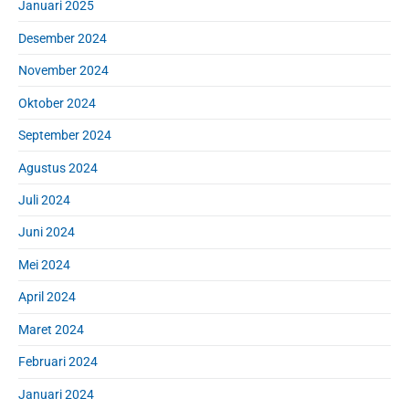
Januari 2025
Desember 2024
November 2024
Oktober 2024
September 2024
Agustus 2024
Juli 2024
Juni 2024
Mei 2024
April 2024
Maret 2024
Februari 2024
Januari 2024