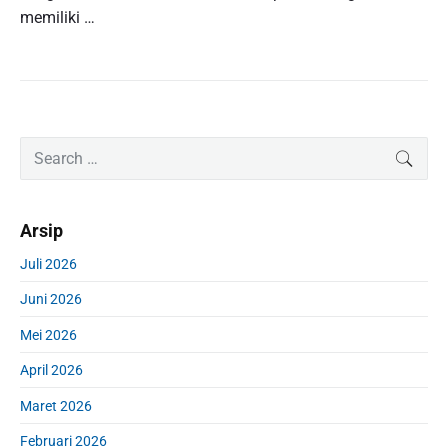
memiliki …
P
S
SEAR
r
e
i
a
m
r
Arsip
a
c
r
h
Juli 2026
y
f
S
Juni 2026
o
i
r
d
Mei 2026
:
e
April 2026
b
a
Maret 2026
r
Februari 2026