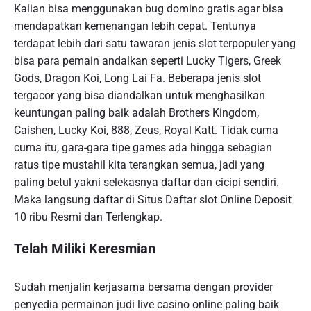
Kalian bisa menggunakan bug domino gratis agar bisa
mendapatkan kemenangan lebih cepat. Tentunya
terdapat lebih dari satu tawaran jenis slot terpopuler yang
bisa para pemain andalkan seperti Lucky Tigers, Greek
Gods, Dragon Koi, Long Lai Fa. Beberapa jenis slot
tergacor yang bisa diandalkan untuk menghasilkan
keuntungan paling baik adalah Brothers Kingdom,
Caishen, Lucky Koi, 888, Zeus, Royal Katt. Tidak cuma
cuma itu, gara-gara tipe games ada hingga sebagian
ratus tipe mustahil kita terangkan semua, jadi yang
paling betul yakni selekasnya daftar dan cicipi sendiri.
Maka langsung daftar di Situs Daftar slot Online Deposit
10 ribu Resmi dan Terlengkap.
Telah Miliki Keresmian
Sudah menjalin kerjasama bersama dengan provider
penyedia permainan judi live casino online paling baik