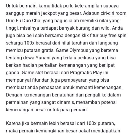
Untuk bermain, kamu tidak perlu keterampilan supaya
sanggup meraih jackpot yang besar. Adapun ciri-ciri room
Duo Fu Duo Chai yang bagus ialah memiliki nilai yang
tinggi, misalnya terdapat banyak burung dan wild. Anda
juga bisa beli spin bersama dengan klik fitur buy free spin
seharga 100x berasal dari nilai taruhan dan langsung
memicu putaran gratis. Game Olympus yang bertema
tentang dewa Yunani yang terlalu perkasa yang bisa
berikan hadiah perkalian kemenangan yang berlipat
ganda. Game slot berasal dari Pragmatic Play ini
mempunyai fitur dan juga pembayaran yang bisa
membuat anda penasaran untuk menanti kemenangan.
Dengan kemenangan berjatuhan dan pengali ke dalam
permainan yang sangat dinamis, menambah potensi
kemenangan besar untuk para pemain.
Karena jika bermain lebih berasal dari 100x putaran,
maka pemain kemungkinan besar bakal mendapatkan