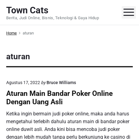
S
Town Cats
k
M
Berita, Judi Online, Bisnis, Teknologi & Gaya Hidup
i
p
Home
aturan
t
o
c
aturan
o
n
t
e
Agustus 17, 2022
by
Bruce Williams
n
Aturan Main Bandar Poker Online
t
Dengan Uang Asli
Ketika ingin bermain judi poker online, maka anda harus
mengetahui terlebih dahulu aturan main di bandar poker
online duwit asli. Anda kini bisa mencoba judi poker
dengan lebih mudah tanpa perlu berkunjung ke casino di