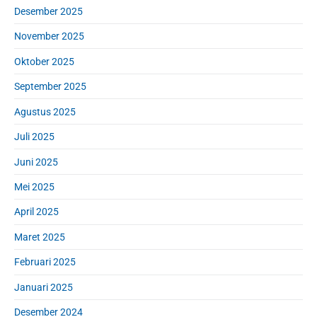
Desember 2025
November 2025
Oktober 2025
September 2025
Agustus 2025
Juli 2025
Juni 2025
Mei 2025
April 2025
Maret 2025
Februari 2025
Januari 2025
Desember 2024