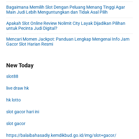
Bagaimana Memilih Slot Dengan Peluang Menang Tinggi Agar
Main Judi Lebih Menguntungkan dan Tidak Asal Pilih
Apakah Slot Online Review Nolimit City Layak Dijadikan Pilihan
untuk Pecinta Judi Digital?
Mencari Momen Jackpot: Panduan Lengkap Mengenai Info Jam
Gacor Slot Harian Resmi
New Today
slot88
live draw hk
hk lotto
slot gacor hari ini
slot gacor
https://balaibahasadiy.kemdikbud.go.id/img/slot+gacor/