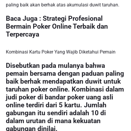
paling baik akan berhak atas akumulasi duwit taruhan.
Baca Juga : Strategi Profesional
Bermain Poker Online Terbaik dan
Terpercaya
Kombinasi Kartu Poker Yang Wajib Diketahui Pemain
Disebutkan pada mulanya bahwa
pemain bersama dengan paduan paling
baik berhak mendapatkan duwit untuk
taruhan poker online. Kombinasi dalam
judi poker di bandar poker uang asli
online terdiri dari 5 kartu. Jumlah
gabungan itu sendiri adalah 10 di
dalam urutan di mana kekuatan
gabungan dinilai.