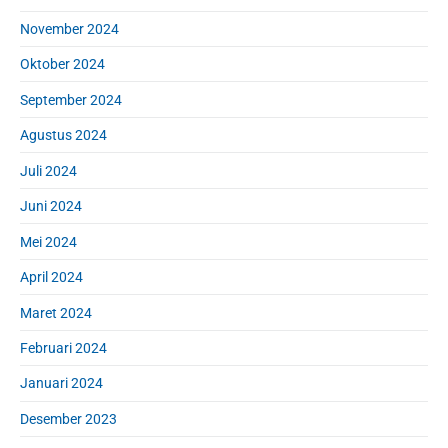
November 2024
Oktober 2024
September 2024
Agustus 2024
Juli 2024
Juni 2024
Mei 2024
April 2024
Maret 2024
Februari 2024
Januari 2024
Desember 2023