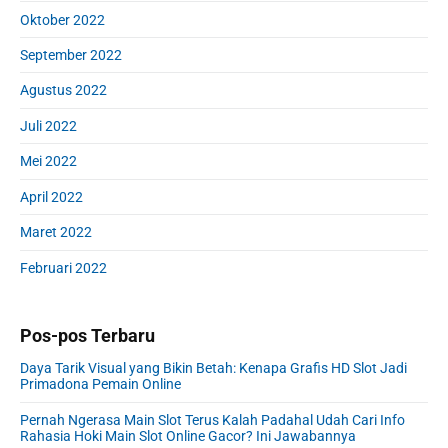
Oktober 2022
September 2022
Agustus 2022
Juli 2022
Mei 2022
April 2022
Maret 2022
Februari 2022
Pos-pos Terbaru
Daya Tarik Visual yang Bikin Betah: Kenapa Grafis HD Slot Jadi
Primadona Pemain Online
Pernah Ngerasa Main Slot Terus Kalah Padahal Udah Cari Info
Rahasia Hoki Main Slot Online Gacor? Ini Jawabannya