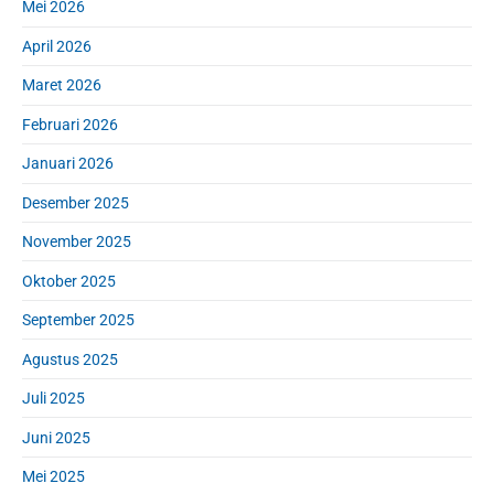
d
Mei 2026
:
e
April 2026
b
a
Maret 2026
r
Februari 2026
Januari 2026
Desember 2025
November 2025
Oktober 2025
September 2025
Agustus 2025
Juli 2025
Juni 2025
Mei 2025