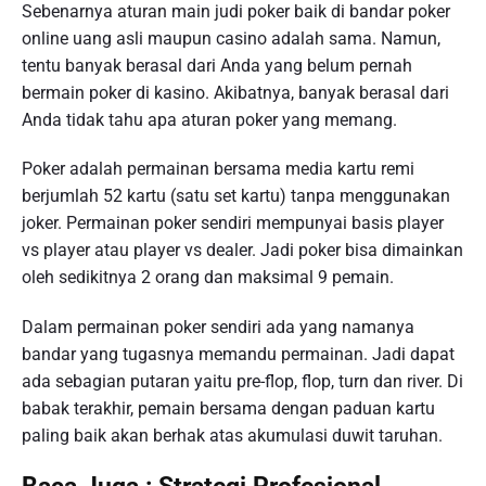
Sebenarnya aturan main judi poker baik di bandar poker
online uang asli maupun casino adalah sama. Namun,
tentu banyak berasal dari Anda yang belum pernah
bermain poker di kasino. Akibatnya, banyak berasal dari
Anda tidak tahu apa aturan poker yang memang.
Poker adalah permainan bersama media kartu remi
berjumlah 52 kartu (satu set kartu) tanpa menggunakan
joker. Permainan poker sendiri mempunyai basis player
vs player atau player vs dealer. Jadi poker bisa dimainkan
oleh sedikitnya 2 orang dan maksimal 9 pemain.
Dalam permainan poker sendiri ada yang namanya
bandar yang tugasnya memandu permainan. Jadi dapat
ada sebagian putaran yaitu pre-flop, flop, turn dan river. Di
babak terakhir, pemain bersama dengan paduan kartu
paling baik akan berhak atas akumulasi duwit taruhan.