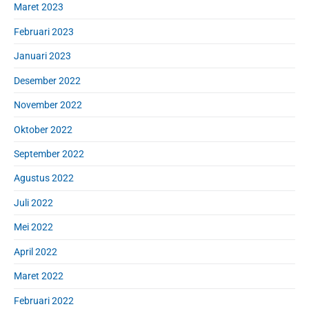
Maret 2023
Februari 2023
Januari 2023
Desember 2022
November 2022
Oktober 2022
September 2022
Agustus 2022
Juli 2022
Mei 2022
April 2022
Maret 2022
Februari 2022