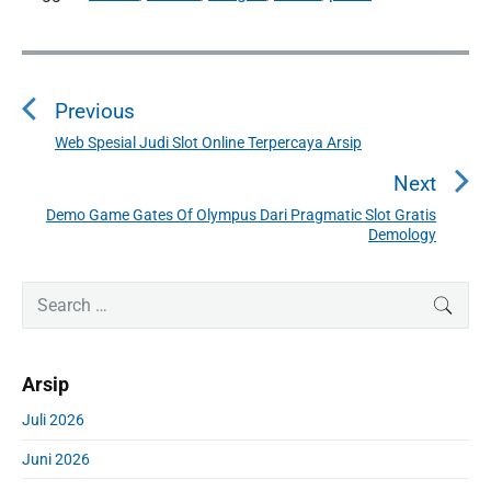
N
a
Previous
v
i
Web Spesial Judi Slot Online Terpercaya Arsip
P
g
r
Next
a
e
Demo Game Gates Of Olympus Dari Pragmatic Slot Gratis
N
v
s
Demology
e
i
i
x
o
p
P
S
t
SEAR
u
r
o
e
p
i
s
a
s
o
m
p
r
s
Arsip
a
c
o
r
t
h
s
Juli 2026
y
:
f
t
S
Juni 2026
o
:
i
r