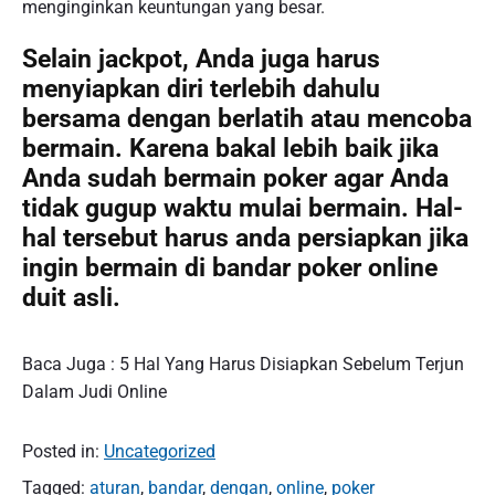
menginginkan keuntungan yang besar.
Selain jackpot, Anda juga harus
menyiapkan diri terlebih dahulu
bersama dengan berlatih atau mencoba
bermain. Karena bakal lebih baik jika
Anda sudah bermain poker agar Anda
tidak gugup waktu mulai bermain. Hal-
hal tersebut harus anda persiapkan jika
ingin bermain di bandar poker online
duit asli.
Baca Juga : 5 Hal Yang Harus Disiapkan Sebelum Terjun
Dalam Judi Online
Posted in:
Uncategorized
Tagged:
aturan
,
bandar
,
dengan
,
online
,
poker