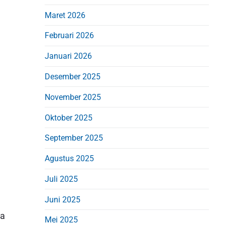
d
Maret 2026
e
b
Februari 2026
a
Januari 2026
r
Desember 2025
November 2025
Oktober 2025
September 2025
Agustus 2025
Juli 2025
Juni 2025
sa
Mei 2025