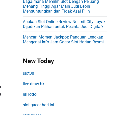
Bagaimana Memilih Slot Dengan Peluang
Menang Tinggi Agar Main Judi Lebih
Menguntungkan dan Tidak Asal Pilih
Apakah Slot Online Review Nolimit City Layak
Dijadikan Pilihan untuk Pecinta Judi Digital?
Mencari Momen Jackpot: Panduan Lengkap
Mengenai Info Jam Gacor Slot Harian Resmi
New Today
slot88
live draw hk
i
m
hk lotto
slot gacor hari ini