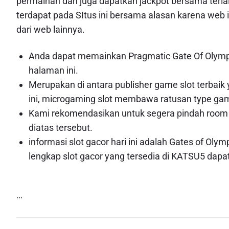
permainan dan juga dapatkan jackpot bersama terlal
terdapat pada SItus ini bersama alasan karena web 
dari web lainnya.
Anda dapat memainkan Pragmatic Gate Of Olympu
halaman ini.
Merupakan di antara publisher game slot terbaik y
ini, microgaming slot membawa ratusan type gam
Kami rekomendasikan untuk segera pindah room k
diatas tersebut.
informasi slot gacor hari ini adalah Gates of Ol
lengkap slot gacor yang tersedia di KATSU5 dapat 
…