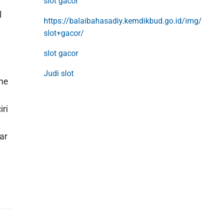
slot gacor
l
https://balaibahasadiy.kemdikbud.go.id/img/
slot+gacor/
slot gacor
Judi slot
ine
ri
ar