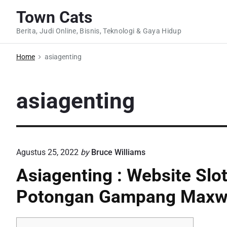
S
Town Cats
k
Berita, Judi Online, Bisnis, Teknologi & Gaya Hidup
i
p
Home
asiagenting
t
o
c
asiagenting
o
n
t
e
Agustus 25, 2022
by
Bruce Williams
n
Asiagenting : Website Slo
t
Potongan Gampang Maxw