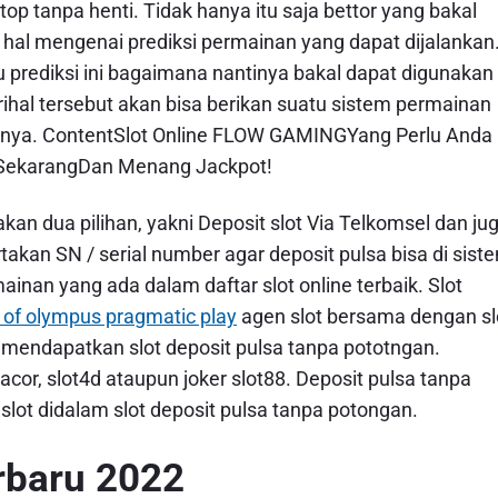
op tanpa henti. Tidak hanya itu saja bettor yang bakal
 hal mengenai prediksi permainan yang dapat dijalankan
u prediksi ini bagaimana nantinya bakal dapat digunakan
rihal tersebut akan bisa berikan suatu sistem permainan
nnya. ContentSlot Online FLOW GAMINGYang Perlu Anda
 SekarangDan Menang Jackpot!
iakan dua pilihan, yakni Deposit slot Via Telkomsel dan ju
takan SN / serial number agar deposit pulsa bisa di sist
nan yang ada dalam daftar slot online terbaik. Slot
 of olympus pragmatic play
agen slot bersama dengan sl
 mendapatkan slot deposit pulsa tanpa pototngan.
acor, slot4d ataupun joker slot88. Deposit pulsa tanpa
 slot didalam slot deposit pulsa tanpa potongan.
erbaru 2022