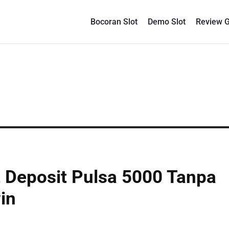
Bocoran Slot
Demo Slot
Review 
t Deposit Pulsa 5000 Tanpa
in