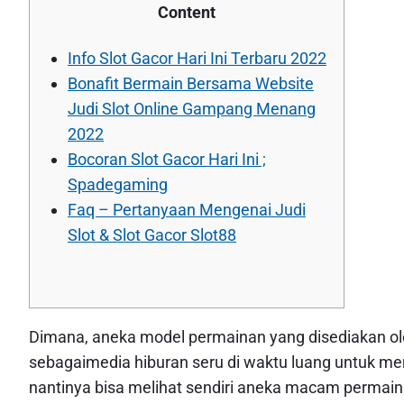
Content
Info Slot Gacor Hari Ini Terbaru 2022
Bonafit Bermain Bersama Website
Judi Slot Online Gampang Menang
2022
Bocoran Slot Gacor Hari Ini ;
Spadegaming
Faq – Pertanyaan Mengenai Judi
Slot & Slot Gacor Slot88
Dimana, aneka model permainan yang disediakan oleh 
sebagaimedia hiburan seru di waktu luang untuk men
nantinya bisa melihat sendiri aneka macam permain