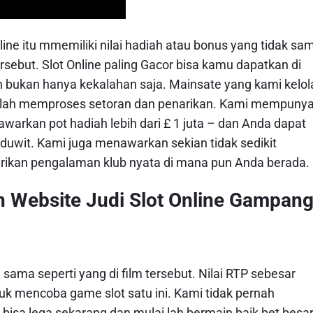
nline itu mmemiliki nilai hadiah atau bonus yang tidak sa
ersebut. Slot Online paling Gacor bisa kamu dapatkan di
bukan hanya kekalahan saja. Mainsate yang kami kelol
salah memproses setoran dan penarikan. Kami mempunya
 tawarkan pot hadiah lebih dari £ 1 juta – dan Anda dapat
duwit. Kami juga menawarkan sekian tidak sedikit
berikan pengalaman klub nyata di mana pun Anda berada.
 Website Judi Slot Online Gampan
, sama seperti yang di film tersebut. Nilai RTP sebesar
k mencoba game slot satu ini. Kami tidak pernah
isa lega sekarang dan mulai lah bermain baik bet besa