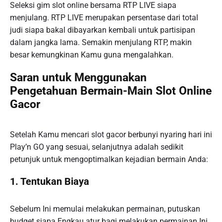
Seleksi gim slot online bersama RTP LIVE siapa
menjulang. RTP LIVE merupakan persentase dari total
judi siapa bakal dibayarkan kembali untuk partisipan
dalam jangka lama. Semakin menjulang RTP, makin
besar kemungkinan Kamu guna mengalahkan.
Saran untuk Menggunakan
Pengetahuan Bermain-Main Slot Online
Gacor
Setelah Kamu mencari slot gacor berbunyi nyaring hari ini
Play’n GO yang sesuai, selanjutnya adalah sedikit
petunjuk untuk mengoptimalkan kejadian bermain Anda:
1. Tentukan Biaya
Sebelum Ini memulai melakukan permainan, putuskan
budget siapa Engkau atur bagi melakukan permainan.Ini