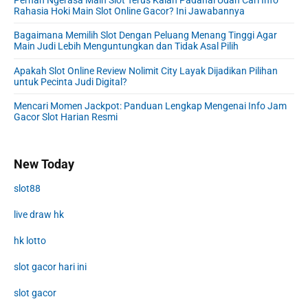
Rahasia Hoki Main Slot Online Gacor? Ini Jawabannya
Bagaimana Memilih Slot Dengan Peluang Menang Tinggi Agar
Main Judi Lebih Menguntungkan dan Tidak Asal Pilih
Apakah Slot Online Review Nolimit City Layak Dijadikan Pilihan
untuk Pecinta Judi Digital?
Mencari Momen Jackpot: Panduan Lengkap Mengenai Info Jam
Gacor Slot Harian Resmi
New Today
slot88
live draw hk
hk lotto
slot gacor hari ini
slot gacor