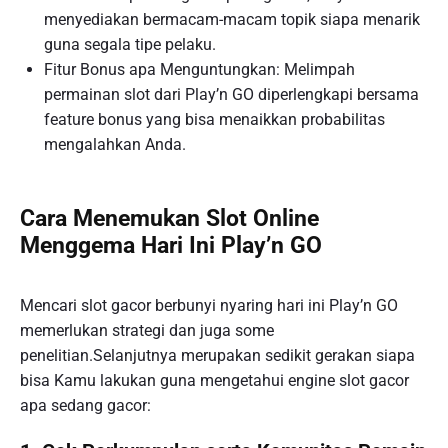
menyediakan bermacam-macam topik siapa menarik
guna segala tipe pelaku.
Fitur Bonus apa Menguntungkan: Melimpah
permainan slot dari Play’n GO diperlengkapi bersama
feature bonus yang bisa menaikkan probabilitas
mengalahkan Anda.
Cara Menemukan Slot Online
Menggema Hari Ini Play’n GO
Mencari slot gacor berbunyi nyaring hari ini Play’n GO
memerlukan strategi dan juga some
penelitian.Selanjutnya merupakan sedikit gerakan siapa
bisa Kamu lakukan guna mengetahui engine slot gacor
apa sedang gacor: