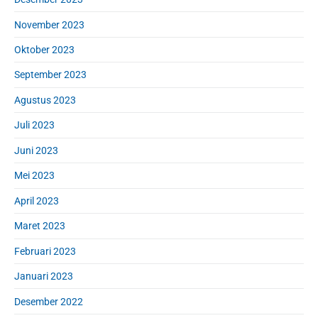
November 2023
Oktober 2023
September 2023
Agustus 2023
Juli 2023
Juni 2023
Mei 2023
April 2023
Maret 2023
Februari 2023
Januari 2023
Desember 2022