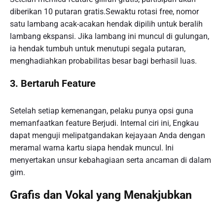
diberikan 10 putaran gratis.Sewaktu rotasi free, nomor
satu lambang acak-acakan hendak dipilih untuk beralih
lambang ekspansi. Jika lambang ini muncul di gulungan,
ia hendak tumbuh untuk menutupi segala putaran,
menghadiahkan probabilitas besar bagi berhasil luas.
3. Bertaruh Feature
Setelah setiap kemenangan, pelaku punya opsi guna
memanfaatkan feature Berjudi. Internal ciri ini, Engkau
dapat menguji melipatgandakan kejayaan Anda dengan
meramal warna kartu siapa hendak muncul. Ini
menyertakan unsur kebahagiaan serta ancaman di dalam
gim.
Grafis dan Vokal yang Menakjubkan