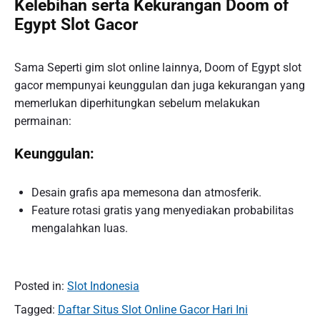
Kelebihan serta Kekurangan Doom of
Egypt Slot Gacor
Sama Seperti gim slot online lainnya, Doom of Egypt slot
gacor mempunyai keunggulan dan juga kekurangan yang
memerlukan diperhitungkan sebelum melakukan
permainan:
Keunggulan:
Desain grafis apa memesona dan atmosferik.
Feature rotasi gratis yang menyediakan probabilitas
mengalahkan luas.
Posted in:
Slot Indonesia
Tagged:
Daftar Situs Slot Online Gacor Hari Ini