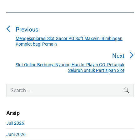
N
a
Previous
v
i
Mengeksplorasi Slot Gacor PG Soft Maxwin: Bimbingan
P
Komplet bagi Pemain
g
r
a
e
Next
v
s
Slot Online Berbunyi Nyaring Hari Ini Play’n GO: Petunjuk
N
i
Seluruh untuk Partisipan Slot
i
e
o
p
x
u
P
S
o
t
SEAR
r
s
e
s
p
i
a
p
o
m
r
o
s
Arsip
a
c
s
r
t
h
Juli 2026
t
y
:
f
S
:
Juni 2026
o
i