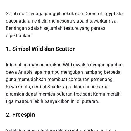
Salah no.1 tenaga panggil pokok dari Doom of Egypt slot
gacor adalah ciri-ciri memesona siapa ditawarkannya.
Beriringan adalah sejumlah feature yang pantas
diperhatikan:
1. Simbol Wild dan Scatter
Internal permainan ini, ikon Wild diwakili dengan gambar
dewa Anubis, apa mampu mengubah lambang berbeda
guna memudahkan membuat campuran pemenang.
Sewaktu itu, simbol Scatter apa ditandai bersama
piramida dapat memicu putaran free saat Kamu meraih
tiga maupun lebih banyak ikon ini di putaran.
2. Freespin
Setelah memicu feature giliran gratis, partisipan akan