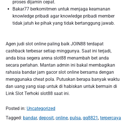
proses dijamin cepat.
Bakar77 berkomitmen untuk menjaga keamanan
knowledge pribadi agar knowledge pribadi member
tidak jatuh ke pihak yang tidak bertanggung jawab.
Agen judi slot online paling baik JOIN88 terdapat
cashback terbesar setiap minggunya. Saat ini terjadi,
anda bisa segera arena slot88 menambah bet anda
secara perlahan. Mantan admin ini bakal membagikan
rahasia bandar jam gacor slot online bersama dengan
menggunaka cheat pola. Putuskan berapa banyak waktu
dan uang yang siap untuk di habiskan untuk bermain di
Link Slot Terhoki slot88 saat ini.
Posted in:
Uncategorized
Tagged:
bandar
,
deposit
,
online
,
pulsa
,
qq8821
,
terpercaya