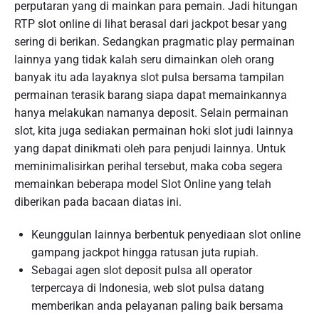
perputaran yang di mainkan para pemain. Jadi hitungan
RTP slot online di lihat berasal dari jackpot besar yang
sering di berikan. Sedangkan pragmatic play permainan
lainnya yang tidak kalah seru dimainkan oleh orang
banyak itu ada layaknya slot pulsa bersama tampilan
permainan terasik barang siapa dapat memainkannya
hanya melakukan namanya deposit. Selain permainan
slot, kita juga sediakan permainan hoki slot judi lainnya
yang dapat dinikmati oleh para penjudi lainnya. Untuk
meminimalisirkan perihal tersebut, maka coba segera
memainkan beberapa model Slot Online yang telah
diberikan pada bacaan diatas ini.
Keunggulan lainnya berbentuk penyediaan slot online
gampang jackpot hingga ratusan juta rupiah.
Sebagai agen slot deposit pulsa all operator
terpercaya di Indonesia, web slot pulsa datang
memberikan anda pelayanan paling baik bersama