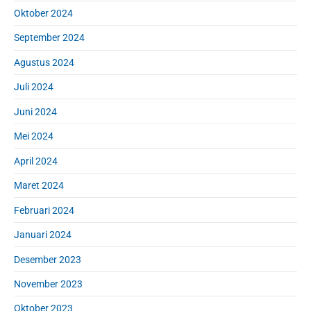
Oktober 2024
September 2024
Agustus 2024
Juli 2024
Juni 2024
Mei 2024
April 2024
Maret 2024
Februari 2024
Januari 2024
Desember 2023
November 2023
Oktober 2023