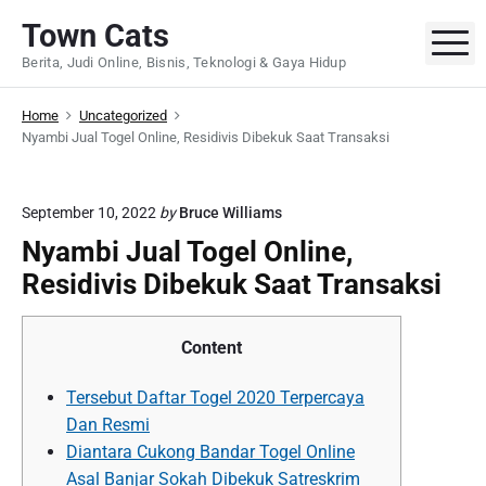
S
Town Cats
k
M
Berita, Judi Online, Bisnis, Teknologi & Gaya Hidup
i
p
Home
Uncategorized
t
Nyambi Jual Togel Online, Residivis Dibekuk Saat Transaksi
o
c
o
September 10, 2022
by
Bruce Williams
n
Nyambi Jual Togel Online,
t
Residivis Dibekuk Saat Transaksi
e
n
t
Content
Tersebut Daftar Togel 2020 Terpercaya
Dan Resmi
Diantara Cukong Bandar Togel Online
Asal Banjar Sokah Dibekuk Satreskrim