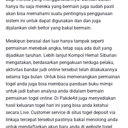
hanya itu saja mereka yang bermain juga sudah pasti
akan bisa memahami suatu pentingnya penggunaan
sistem ini untuk dapat digunakan dan dan juga
dijalankan oleh bettor yang bakal bermain.
Meskipun berasal dari luar hanya tampak seperti
permainan menebak angka, tetap saja ada duit yang
dijadikan taruhan. Lebih lanjut Kompol Hemat Siburian
mengatakan, berdasarkan pengakuan terduga pelaku,
aktivitas bandar judi online tersebut telah dilakukannya
selama tiga bulan. Untuk bisa memenangkan permainan
togel anda juga bisa membaca panduan buku mimpi
untuk jadi bahan analysa anda didalam bermain
permainan togel online. Di Pakde4d juga menyediakan
hasil keluaran togel hari ini yang bisa anda ketahui
secara Live. Customer service di situs togel deposit via
linkaja tercepat tersebut pastinya bakal menolong anda
untuk mendaftarkan akun baru anda di website togel