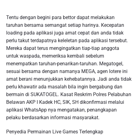
Tentu dengan begini para bettor dapat melakukan
taruhan bersama semangat setiap harinya. Kecepatan
loading pada aplikasi juga amat cepat dan anda tidak
perlu takut terdapatnya keleletan pada aplikasi tersebut.
Mereka dapat terus mengingatkan tiap-tiap anggota
untuk waspada, memeriksa kembali sebelum
menempatkan taruhan-penarikan-taruhan. Megatogel,
sesuai bersama dengan namanya MEGA, agen lotere ini
amat berani menunjukkan kehebatannya. Jadi anda tidak
perlu khawatir ada masalah bila ingin bergabung dan
bermain di SUKATOGEL. Kasat Reskrim Polres Pelabuhan
Belawan AKP I Kadek HC, SIK, SH dikonfirmasi melalui
aplikasi WhatsApp nya mengatakan, penangkapan
pelaku berdasarkan informasi masyarakat.
Penyedia Permainan Live Games Terlengkap