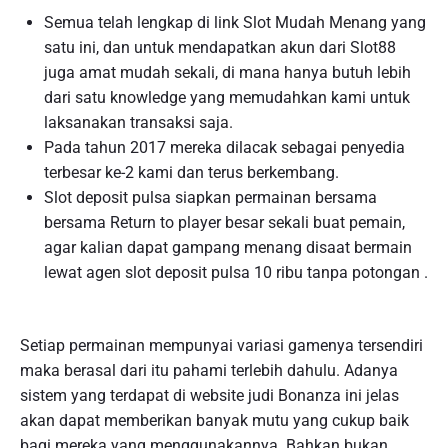
Semua telah lengkap di link Slot Mudah Menang yang
satu ini, dan untuk mendapatkan akun dari Slot88
juga amat mudah sekali, di mana hanya butuh lebih
dari satu knowledge yang memudahkan kami untuk
laksanakan transaksi saja.
Pada tahun 2017 mereka dilacak sebagai penyedia
terbesar ke-2 kami dan terus berkembang.
Slot deposit pulsa siapkan permainan bersama
bersama Return to player besar sekali buat pemain,
agar kalian dapat gampang menang disaat bermain
lewat agen slot deposit pulsa 10 ribu tanpa potongan .
Setiap permainan mempunyai variasi gamenya tersendiri
maka berasal dari itu pahami terlebih dahulu. Adanya
sistem yang terdapat di website judi Bonanza ini jelas
akan dapat memberikan banyak mutu yang cukup baik
bagi mereka yang menggunakannya. Bahkan bukan