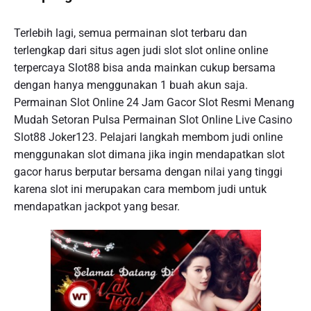
Terlebih lagi, semua permainan slot terbaru dan
terlengkap dari situs agen judi slot slot online online
terpercaya Slot88 bisa anda mainkan cukup bersama
dengan hanya menggunakan 1 buah akun saja.
Permainan Slot Online 24 Jam Gacor Slot Resmi Menang
Mudah Setoran Pulsa Permainan Slot Online Live Casino
Slot88 Joker123. Pelajari langkah membom judi online
menggunakan slot dimana jika ingin mendapatkan slot
gacor harus berputar bersama dengan nilai yang tinggi
karena slot ini merupakan cara membom judi untuk
mendapatkan jackpot yang besar.