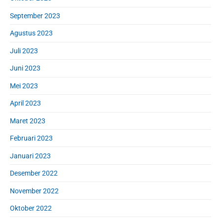
September 2023
Agustus 2023
Juli 2023
Juni 2023
Mei 2023
April 2023
Maret 2023
Februari 2023
Januari 2023
Desember 2022
November 2022
Oktober 2022