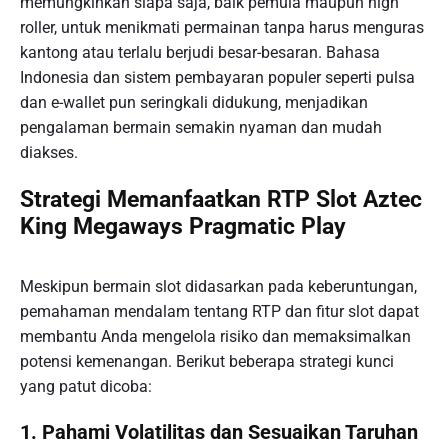
memungkinkan siapa saja, baik pemula maupun high
roller, untuk menikmati permainan tanpa harus menguras
kantong atau terlalu berjudi besar-besaran. Bahasa
Indonesia dan sistem pembayaran populer seperti pulsa
dan e-wallet pun seringkali didukung, menjadikan
pengalaman bermain semakin nyaman dan mudah
diakses.
Strategi Memanfaatkan RTP Slot Aztec
King Megaways Pragmatic Play
Meskipun bermain slot didasarkan pada keberuntungan,
pemahaman mendalam tentang RTP dan fitur slot dapat
membantu Anda mengelola risiko dan memaksimalkan
potensi kemenangan. Berikut beberapa strategi kunci
yang patut dicoba:
1. Pahami Volatilitas dan Sesuaikan Taruhan