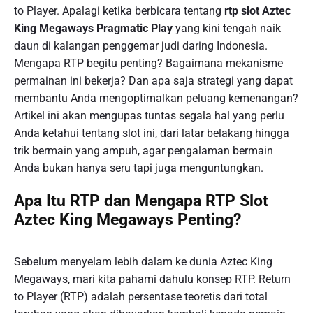
to Player. Apalagi ketika berbicara tentang
rtp slot Aztec
King Megaways Pragmatic Play
yang kini tengah naik
daun di kalangan penggemar judi daring Indonesia.
Mengapa RTP begitu penting? Bagaimana mekanisme
permainan ini bekerja? Dan apa saja strategi yang dapat
membantu Anda mengoptimalkan peluang kemenangan?
Artikel ini akan mengupas tuntas segala hal yang perlu
Anda ketahui tentang slot ini, dari latar belakang hingga
trik bermain yang ampuh, agar pengalaman bermain
Anda bukan hanya seru tapi juga menguntungkan.
Apa Itu RTP dan Mengapa RTP Slot
Aztec King Megaways Penting?
Sebelum menyelam lebih dalam ke dunia Aztec King
Megaways, mari kita pahami dahulu konsep RTP. Return
to Player (RTP) adalah persentase teoretis dari total