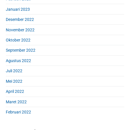
Januari 2023
Desember 2022
November 2022
Oktober 2022
September 2022
Agustus 2022
Juli 2022
Mei 2022
April 2022
Maret 2022
Februari 2022