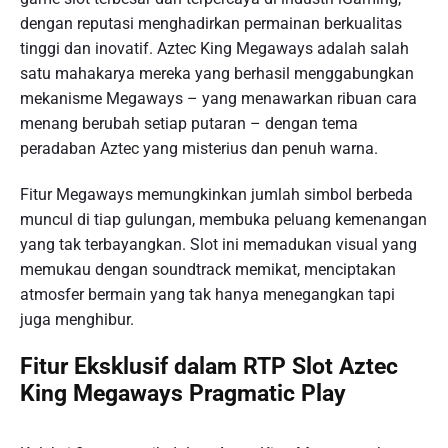
dengan reputasi menghadirkan permainan berkualitas
tinggi dan inovatif. Aztec King Megaways adalah salah
satu mahakarya mereka yang berhasil menggabungkan
mekanisme Megaways – yang menawarkan ribuan cara
menang berubah setiap putaran – dengan tema
peradaban Aztec yang misterius dan penuh warna.
Fitur Megaways memungkinkan jumlah simbol berbeda
muncul di tiap gulungan, membuka peluang kemenangan
yang tak terbayangkan. Slot ini memadukan visual yang
memukau dengan soundtrack memikat, menciptakan
atmosfer bermain yang tak hanya menegangkan tapi
juga menghibur.
Fitur Eksklusif dalam RTP Slot Aztec
King Megaways Pragmatic Play