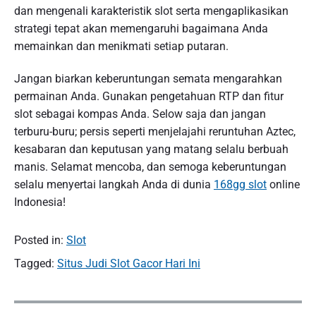
dan mengenali karakteristik slot serta mengaplikasikan
strategi tepat akan memengaruhi bagaimana Anda
memainkan dan menikmati setiap putaran.
Jangan biarkan keberuntungan semata mengarahkan
permainan Anda. Gunakan pengetahuan RTP dan fitur
slot sebagai kompas Anda. Selow saja dan jangan
terburu-buru; persis seperti menjelajahi reruntuhan Aztec,
kesabaran dan keputusan yang matang selalu berbuah
manis. Selamat mencoba, dan semoga keberuntungan
selalu menyertai langkah Anda di dunia
168gg slot
online
Indonesia!
Posted in:
Slot
Tagged:
Situs Judi Slot Gacor Hari Ini
N