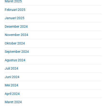
Maret 2025
Februari 2025
Januari 2025
Desember 2024
November 2024
Oktober 2024
September 2024
Agustus 2024
Juli 2024
Juni 2024
Mei 2024
April 2024
Maret 2024