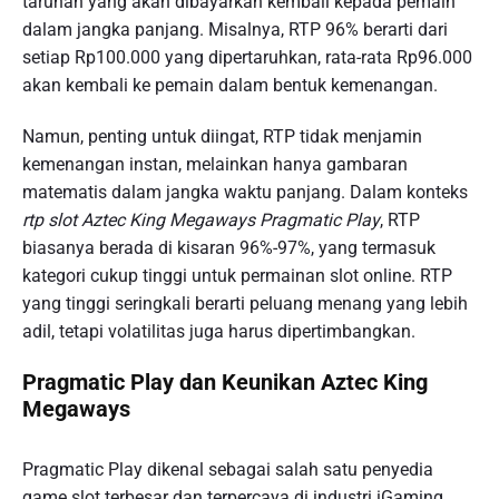
taruhan yang akan dibayarkan kembali kepada pemain
dalam jangka panjang. Misalnya, RTP 96% berarti dari
setiap Rp100.000 yang dipertaruhkan, rata-rata Rp96.000
akan kembali ke pemain dalam bentuk kemenangan.
Namun, penting untuk diingat, RTP tidak menjamin
kemenangan instan, melainkan hanya gambaran
matematis dalam jangka waktu panjang. Dalam konteks
rtp slot Aztec King Megaways Pragmatic Play
, RTP
biasanya berada di kisaran 96%-97%, yang termasuk
kategori cukup tinggi untuk permainan slot online. RTP
yang tinggi seringkali berarti peluang menang yang lebih
adil, tetapi volatilitas juga harus dipertimbangkan.
Pragmatic Play dan Keunikan Aztec King
Megaways
Pragmatic Play dikenal sebagai salah satu penyedia
game slot terbesar dan terpercaya di industri iGaming,