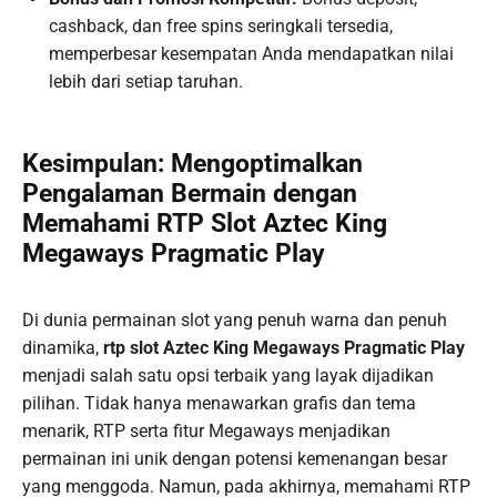
cashback, dan free spins seringkali tersedia,
memperbesar kesempatan Anda mendapatkan nilai
lebih dari setiap taruhan.
Kesimpulan: Mengoptimalkan
Pengalaman Bermain dengan
Memahami RTP Slot Aztec King
Megaways Pragmatic Play
Di dunia permainan slot yang penuh warna dan penuh
dinamika,
rtp slot Aztec King Megaways Pragmatic Play
menjadi salah satu opsi terbaik yang layak dijadikan
pilihan. Tidak hanya menawarkan grafis dan tema
menarik, RTP serta fitur Megaways menjadikan
permainan ini unik dengan potensi kemenangan besar
yang menggoda. Namun, pada akhirnya, memahami RTP