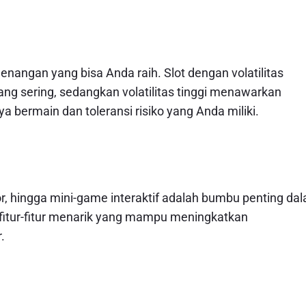
nangan yang bisa Anda raih. Slot dengan volatilitas
g sering, sedangkan volatilitas tinggi menawarkan
 bermain dan toleransi risiko yang Anda miliki.
or, hingga mini-game interaktif adalah bumbu penting da
ki fitur-fitur menarik yang mampu meningkatkan
.