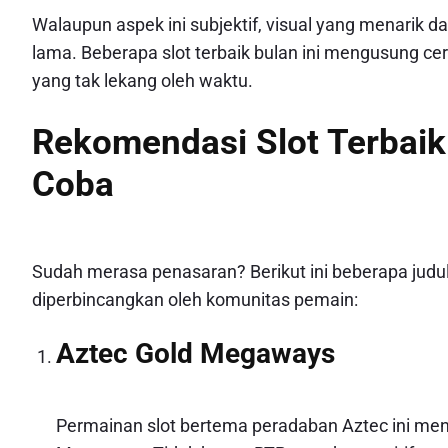
Walaupun aspek ini subjektif, visual yang menarik
lama. Beberapa slot terbaik bulan ini mengusung cer
yang tak lekang oleh waktu.
Rekomendasi Slot Terbaik
Coba
Sudah merasa penasaran? Berikut ini beberapa judul 
diperbincangkan oleh komunitas pemain:
Aztec Gold Megaways
Permainan slot bertema peradaban Aztec ini me