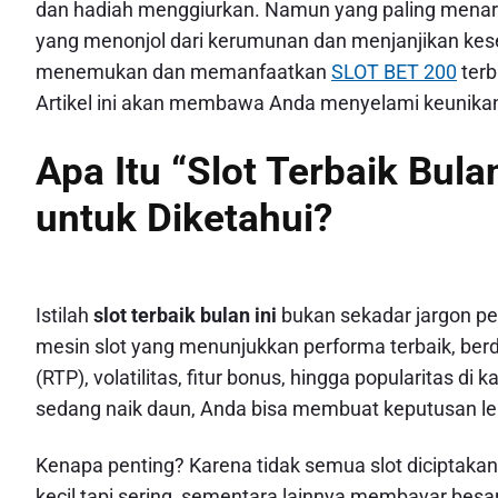
dan hadiah menggiurkan. Namun yang paling menarik 
yang menonjol dari kerumunan dan menjanjikan ke
menemukan dan memanfaatkan
SLOT BET 200
terb
Artikel ini akan membawa Anda menyelami keunika
Apa Itu “Slot Terbaik Bul
untuk Diketahui?
Istilah
slot terbaik bulan ini
bukan sekadar jargon pem
mesin slot yang menunjukkan performa terbaik, berda
(RTP), volatilitas, fitur bonus, hingga popularitas 
sedang naik daun, Anda bisa membuat keputusan le
Kenapa penting? Karena tidak semua slot dicipta
kecil tapi sering, sementara lainnya membayar besar t