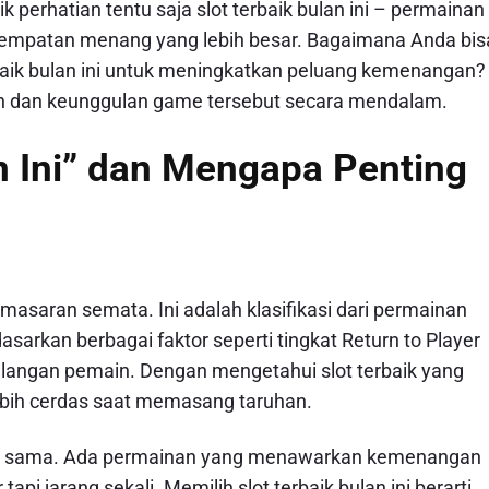
perhatian tentu saja slot terbaik bulan ini – permainan
sempatan menang yang lebih besar. Bagaimana Anda bis
aik bulan ini untuk meningkatkan peluang kemenangan?
n dan keunggulan game tersebut secara mendalam.
an Ini” dan Mengapa Penting
asaran semata. Ini adalah klasifikasi dari permainan
sarkan berbagai faktor seperti tingkat Return to Player
di kalangan pemain. Dengan mengetahui slot terbaik yang
bih cerdas saat memasang taruhan.
kan sama. Ada permainan yang menawarkan kemenangan
api jarang sekali. Memilih slot terbaik bulan ini berarti