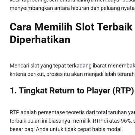
menyeimbangkan antara hiburan dan peluang nya
Cara Memilih Slot Terbaik 
Diperhatikan
Mencari slot yang tepat terkadang ibarat menemb
kriteria berikut, proses itu akan menjadi lebih tera
1. Tingkat Return to Player (RTP)
RTP adalah persentase teoretis dari total taruhan 
terbaik bulan ini biasanya memiliki RTP di atas 96%
besar bagi Anda untuk tidak cepat habis modal.