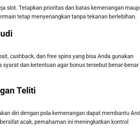
 slot. Tetapkan prioritas dan batas kemenangan mau
rmain tetap menyenangkan tanpa tekanan berlebihan.
Judi
sit, cashback, dan free spins yang bisa Anda gunakan
syarat dan ketentuan agar bonus tersebut benar-benar
gan Teliti
asakan diri dengan pola kemenangan dapat membantu An
 bersifat acak, pemahaman ini meningkatkan kontrol