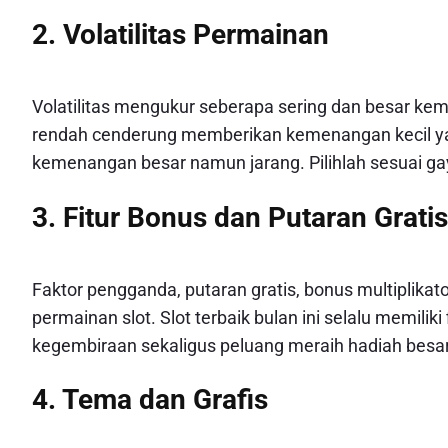
2. Volatilitas Permainan
Volatilitas mengukur seberapa sering dan besar keme
rendah cenderung memberikan kemenangan kecil yan
kemenangan besar namun jarang. Pilihlah sesuai gaya
3. Fitur Bonus dan Putaran Gratis
Faktor pengganda, putaran gratis, bonus multiplikat
permainan slot. Slot terbaik bulan ini selalu memili
kegembiraan sekaligus peluang meraih hadiah besar
4. Tema dan Grafis