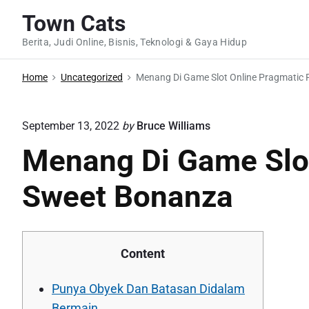
S
Town Cats
k
Berita, Judi Online, Bisnis, Teknologi & Gaya Hidup
i
p
Home
Uncategorized
Menang Di Game Slot Online Pragmatic 
t
o
c
September 13, 2022
by
Bruce Williams
o
Menang Di Game Slot
n
t
Sweet Bonanza
e
n
t
Content
Punya Obyek Dan Batasan Didalam
Bermain