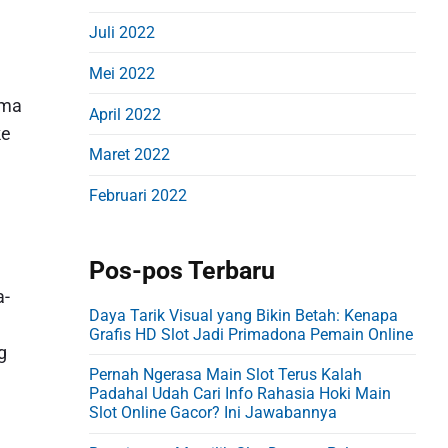
Juli 2022
Mei 2022
ama
April 2022
ke
Maret 2022
Februari 2022
Pos-pos Terbaru
a-
Daya Tarik Visual yang Bikin Betah: Kenapa
Grafis HD Slot Jadi Primadona Pemain Online
g
Pernah Ngerasa Main Slot Terus Kalah
Padahal Udah Cari Info Rahasia Hoki Main
Slot Online Gacor? Ini Jawabannya