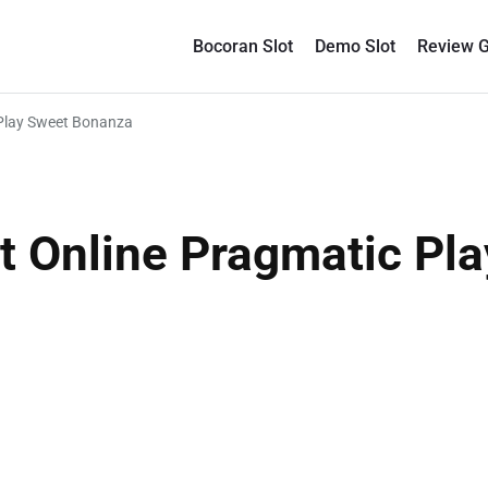
Bocoran Slot
Demo Slot
Review 
Play Sweet Bonanza
 Online Pragmatic Pla