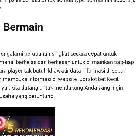
e.
m Bermain
u mengalami perubahan singkat secara cepat untuk
ahal berkelas dan berkesan untuk di mainkan tiap-tiap
player tak butuh khawatir data informasi di sebar
membuka informasi di website judi slot bet kecil.
yar, kita datang untuk mendukung Anda yang ingin
i usaha yang beruntung.