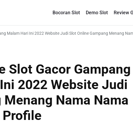
Bocoran Slot
Demo Slot
Review 
g Malam Hari Ini 2022 Website Judi Slot Online Gampang Menang Nama
e Slot Gacor Gampang
ni 2022 Website Judi
ng Menang Nama Nama
 Profile