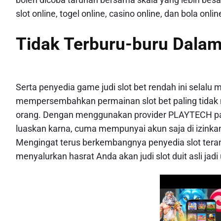
slot online, togel online, casino online, dan bola onlin
Tidak Terburu-buru Dala
Serta penyedia game judi slot bet rendah ini selal
mempersembahkan permainan slot bet paling tidak m
orang. Dengan menggunakan provider PLAYTECH para 
luaskan karna, cuma mempunyai akun saja di izinkan 
Mengingat terus berkembangnya penyedia slot teran
menyalurkan hasrat Anda akan judi slot duit asli jad