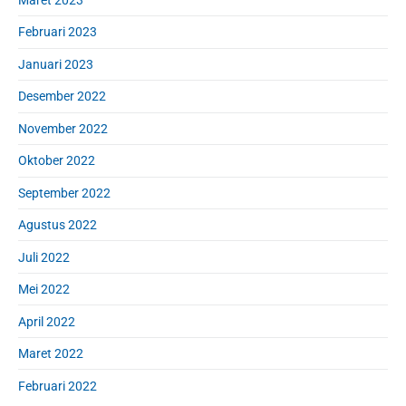
Februari 2023
Januari 2023
Desember 2022
November 2022
Oktober 2022
September 2022
Agustus 2022
Juli 2022
Mei 2022
April 2022
Maret 2022
Februari 2022