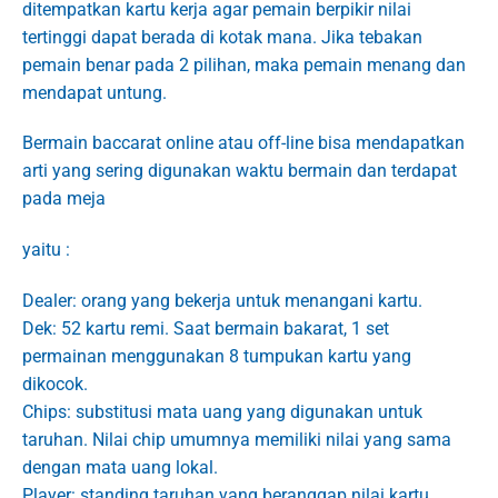
ditempatkan kartu kerja agar pemain berpikir nilai
tertinggi dapat berada di kotak mana. Jika tebakan
pemain benar pada 2 pilihan, maka pemain menang dan
mendapat untung.
Bermain baccarat online atau off-line bisa mendapatkan
arti yang sering digunakan waktu bermain dan terdapat
pada meja
yaitu :
Dealer: orang yang bekerja untuk menangani kartu.
Dek: 52 kartu remi. Saat bermain bakarat, 1 set
permainan menggunakan 8 tumpukan kartu yang
dikocok.
Chips: substitusi mata uang yang digunakan untuk
taruhan. Nilai chip umumnya memiliki nilai yang sama
dengan mata uang lokal.
Player: standing taruhan yang beranggap nilai kartu