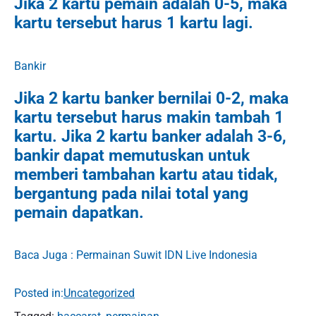
Jika 2 kartu pemain adalah 0-5, maka
kartu tersebut harus 1 kartu lagi.
Bankir
Jika 2 kartu banker bernilai 0-2, maka
kartu tersebut harus makin tambah 1
kartu. Jika 2 kartu banker adalah 3-6,
bankir dapat memutuskan untuk
memberi tambahan kartu atau tidak,
bergantung pada nilai total yang
pemain dapatkan.
Baca Juga : Permainan Suwit IDN Live Indonesia
Posted in:
Uncategorized