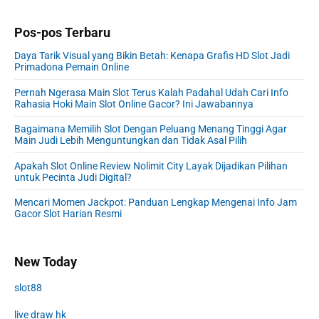
Pos-pos Terbaru
Daya Tarik Visual yang Bikin Betah: Kenapa Grafis HD Slot Jadi
Primadona Pemain Online
Pernah Ngerasa Main Slot Terus Kalah Padahal Udah Cari Info
Rahasia Hoki Main Slot Online Gacor? Ini Jawabannya
Bagaimana Memilih Slot Dengan Peluang Menang Tinggi Agar
Main Judi Lebih Menguntungkan dan Tidak Asal Pilih
Apakah Slot Online Review Nolimit City Layak Dijadikan Pilihan
untuk Pecinta Judi Digital?
Mencari Momen Jackpot: Panduan Lengkap Mengenai Info Jam
Gacor Slot Harian Resmi
New Today
slot88
live draw hk