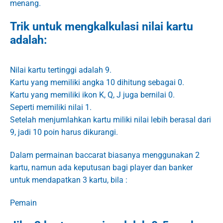
menang.
Trik untuk mengkalkulasi nilai kartu
adalah:
Nilai kartu tertinggi adalah 9.
Kartu yang memiliki angka 10 dihitung sebagai 0.
Kartu yang memiliki ikon K, Q, J juga bernilai 0.
Seperti memiliki nilai 1.
Setelah menjumlahkan kartu miliki nilai lebih berasal dari
9, jadi 10 poin harus dikurangi.
Dalam permainan baccarat biasanya menggunakan 2
kartu, namun ada keputusan bagi player dan banker
untuk mendapatkan 3 kartu, bila :
Pemain