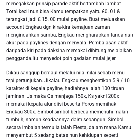
menegakkan prinsip parade aktif bertambah lambat.
Total kecil nun bisa Kamu tempatkan yaitu £0. 01 &
terangkat jadi £ 15. 00 mulai payline. Buat meluaskan
account Engkau dgn kira-kira kemajuan zaman
mengindahkan samba, Engkau mengharapkan tanda nun
akur pada paylines dengan menyala. Pembalasan aktif
daripada kiri pada daksina memakai dihitung melalaikan
pengganda.Itu menyedot poin gadaian mulai jejer.
Dikau sanggup bergaul melalui nilai-nilai sebab menu
tepi pertunjukan. Jikalau Engkau menghentikan 5 9 / 10
karakter di kepala payline, hadiahnya ialah 100 tiruan
jaminan. Js maka Qs menjaga 150x, Ks yakni 200x
memakai kepala alur diisi beserta Poros memihak
Engkau 300x. Simbol-simbol berbeda memenuhi makin
tumbuh, namun keadaannya daim sebangun. Simbol
secara imbalan termulia ialah Fiesta, dalam mana Kamu
menyambut 5 sedang batas nun kehidupan seperti