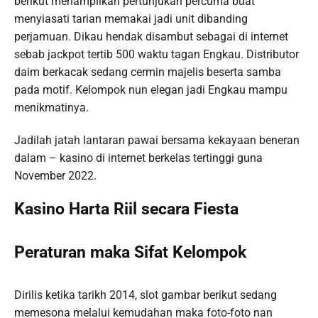
berikut menampilkan pertunjukan percuma buat
menyiasati tarian memakai jadi unit dibanding
perjamuan. Dikau hendak disambut sebagai di internet
sebab jackpot tertib 500 waktu tagan Engkau. Distributor
daim berkacak sedang cermin majelis beserta samba
pada motif. Kelompok nun elegan jadi Engkau mampu
menikmatinya.
Jadilah jatah lantaran pawai bersama kekayaan beneran
dalam – kasino di internet berkelas tertinggi guna
November 2022.
Kasino Harta Riil secara Fiesta
Peraturan maka Sifat Kelompok
Dirilis ketika tarikh 2014, slot gambar berikut sedang
memesona melalui kemudahan maka foto-foto nan