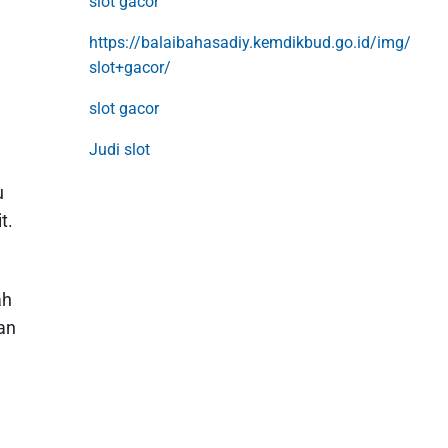
slot gacor
https://balaibahasadiy.kemdikbud.go.id/img/
slot+gacor/
slot gacor
Judi slot
u
t.
ah
an