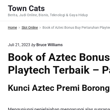
S
Town Cats
k
Berita, Judi Online, Bisnis, Teknologi & Gaya Hidup
i
p
Home
Slot Online
Book of Aztec Bonus Buy Pertaruhan Playte
t
o
c
Juli 21, 2023
by
Bruce Williams
o
Book of Aztec Bonus
n
t
Playtech Terbaik – 
e
n
Kunci Aztec Premi Borong
t
Mengunjungi penjelajahan mengarungi alas supranatur