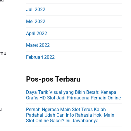
Juli 2022
Mei 2022
April 2022
Maret 2022
amu
Februari 2022
n
Pos-pos Terbaru
Daya Tarik Visual yang Bikin Betah: Kenapa
Grafis HD Slot Jadi Primadona Pemain Online
u
Pernah Ngerasa Main Slot Terus Kalah
Padahal Udah Cari Info Rahasia Hoki Main
Slot Online Gacor? Ini Jawabannya