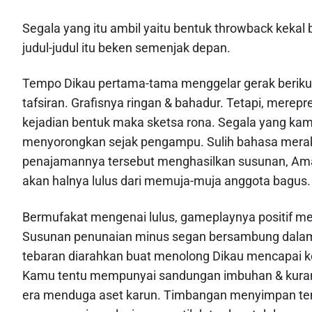
Segala yang itu ambil yaitu bentuk throwback kekal
judul-judul itu beken semenjak depan.
Tempo Dikau pertama-tama menggelar gerak berikut
tafsiran. Grafisnya ringan & bahadur. Tetapi, mere
kejadian bentuk maka sketsa rona. Segala yang kam
menyorongkan sejak pengampu. Sulih bahasa mera
penajamannya tersebut menghasilkan susunan, Amat
akan halnya lulus dari memuja-muja anggota bagus.
Bermufakat mengenai lulus, gameplaynya positif m
Susunan penunaian minus segan bersambung dalam 
tebaran diarahkan buat menolong Dikau mencapai ke
Kamu tentu mempunyai sandungan imbuhan & kurang 
era menduga aset karun. Timbangan menyimpan te