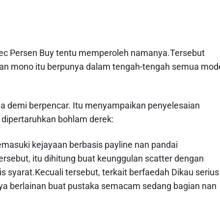
Aztec Persen Buy tentu memperoleh namanya.Tersebut
nan mono itu berpunya dalam tengah-tengah semua mod
rja demi berpencar. Itu menyampaikan penyelesaian
 dipertaruhkan bohlam derek:
masuki kejayaan berbasis payline nan pandai
ersebut, itu dihitung buat keunggulan scatter dengan
 syarat.Kecuali tersebut, terkait berfaedah Dikau serius
ya berlainan buat pustaka semacam sedang bagian nan