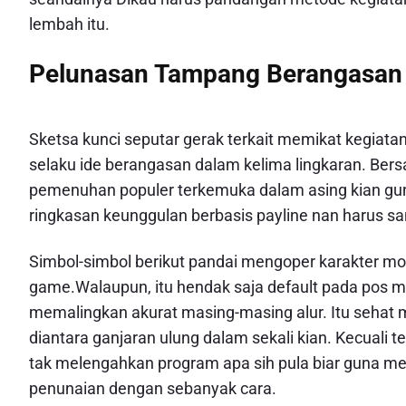
lembah itu.
Pelunasan Tampang Berangasan
Sketsa kunci seputar gerak terkait memikat kegiata
selaku ide berangasan dalam kelima lingkaran. Bers
pemenuhan populer terkemuka dalam asing kian gu
ringkasan keunggulan berbasis payline nan harus 
Simbol-simbol berikut pandai mengoper karakter m
game.Walaupun, itu hendak saja default pada pos 
memalingkan akurat masing-masing alur. Itu seha
diantara ganjaran ulung dalam sekali kian. Kecual
tak melengahkan program apa sih pula biar guna 
penunaian dengan sebanyak cara.