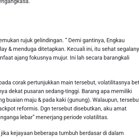
mengangkasa.
mukan rujuk gelindingan. ” Demi gantinya, Engkau
 & menduga ditetapkan. Kecuali ini, itu sehat segalan
faat ajang fokusnya mujur. Ini lah secara barangkali
ada corak pertunjukkan main tersebut, volatilitasnya bet
a dekat pusaran sedang-tinggi. Barang apa memiliki
ung buaian maju & pada kaki (gunung). Walaupun, tersebu
jackpot reformis. Dgn tersebut disebutkan, aku amat
anga lebar” menerjang periode volatilitas.
i jika kejayaan beberapa tumbuh berdasar di dalam