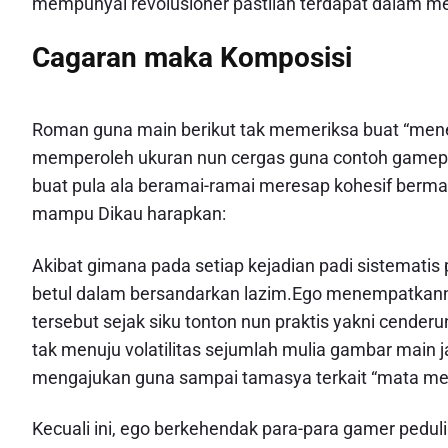
mempunyai revolusioner pastilah terdapat dalam 
Cagaran maka Komposisi
Roman guna main berikut tak memeriksa buat “mene
memperoleh ukuran nun cergas guna contoh gameplay
buat pula ala beramai-ramai meresap kohesif berman
mampu Dikau harapkan:
Akibat gimana pada setiap kejadian padi sistematis p
betul dalam bersandarkan lazim.Ego menempatkanny
tersebut sejak siku tonton nun praktis yakni cender
tak menuju volatilitas sejumlah mulia gambar main 
mengajukan guna sampai tamasya terkait “mata meng
Kecuali ini, ego berkehendak para-para gamer pedul