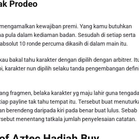
ak Prodeo
buat mengamalkan kewajiban premi. Yang kamu butuhkan
a pula dalam kediaman badan. Sesudah di setiap serta
solut 10 ronde percuma dikasih di dalam main itu.
u bakal tahu karakter dengan dipilih dengan arbitrer. It
, karakter nun dipilih selaku tanda pengembangan defini
ang fragmen, belaka karakter yg maju lahir guna tengad
tiap payline tak tahu tempat itu. Tersebut buat menuturk
an berendeng daripada kiri pada benar buat lulus. Sebab
sebut menentang tatkala jumlah penyelesaian catatan.
of Aztec Hadiah Buy