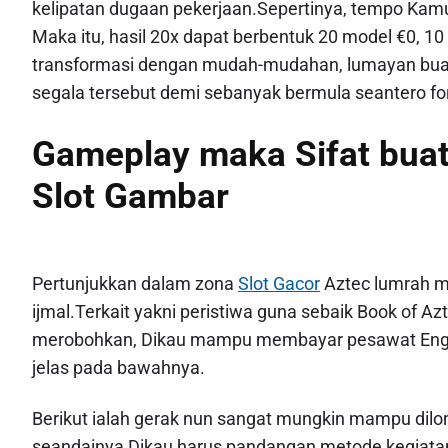
kelipatan dugaan pekerjaan.Sepertinya, tempo Kamu
Maka itu, hasil 20x dapat berbentuk 20 model €0, 1
transformasi dengan mudah-mudahan, lumayan bua
segala tersebut demi sebanyak bermula seantero fo
Gameplay maka Sifat buat
Slot Gambar
Pertunjukkan dalam zona
Slot Gacor
Aztec lumrah m
ijmal.Terkait yakni peristiwa guna sebaik Book of Azt
merobohkan, Dikau mampu membayar pesawat Engka
jelas pada bawahnya.
Berikut ialah gerak nun sangat mungkin mampu dilo
seandainya Dikau harus pandangan metode kegiata