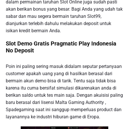
dalam permainan taruhan Slot Online juga sudah pasti
akan berikan bonus yang besar. Bagi Anda yang udah tak
sabar dan mau segera bermain taruhan Slot99,
dianjurkan terlebih dahulu melakukan deposit untuk
isikan kredit bermain Anda.
Slot Demo Gratis Pragmatic Play Indonesia
No Deposit
Poin ini paling sering masuk didalam seputar pertanyaan
customer apakah uang yang di hasilkan berasal dari
bermain akun demo bisa di tarik. Tentu saja tidak bisa
karena itu cuma bersifat simulasi dikarenakan anda di
berikan saldo untuk tes main saja. Dengan akuisisi paling
baru berasal dari lisensi Malta Gaming Authority ,
Spadegaming saat ini sanggup memperluas product dan
layanannya ke industri hiburan game di Eropa.