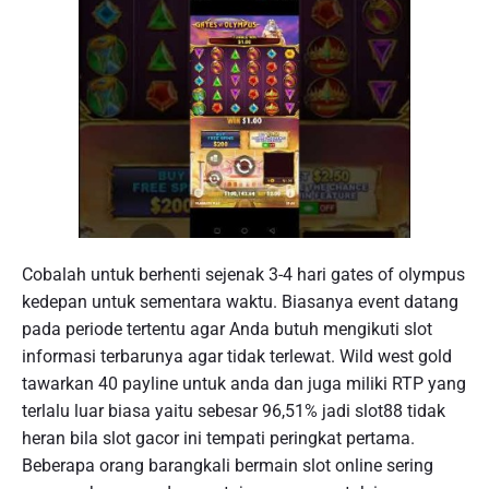
Cobalah untuk berhenti sejenak 3-4 hari gates of olympus
kedepan untuk sementara waktu. Biasanya event datang
pada periode tertentu agar Anda butuh mengikuti slot
informasi terbarunya agar tidak terlewat. Wild west gold
tawarkan 40 payline untuk anda dan juga miliki RTP yang
terlalu luar biasa yaitu sebesar 96,51% jadi slot88 tidak
heran bila slot gacor ini tempati peringkat pertama.
Beberapa orang barangkali bermain slot online sering