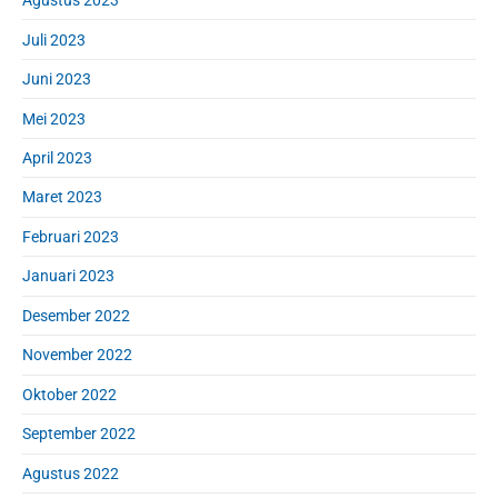
Agustus 2023
Juli 2023
Juni 2023
Mei 2023
April 2023
Maret 2023
Februari 2023
Januari 2023
Desember 2022
November 2022
Oktober 2022
September 2022
Agustus 2022