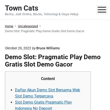
S
Town Cats
k
M
Berita, Judi Online, Bisnis, Teknologi & Gaya Hidup
i
p
Home
Uncategorized
t
Demo Slot: Pragmatic Play Demo Gratis Slot Demo Gacor
o
c
o
Oktober 20, 2022
by
Bruce Williams
n
Demo Slot: Pragmatic Play Demo
t
Gratis Slot Demo Gacor
e
n
t
Content
Daftar Akun Demo Slot Bersama Web
Slot Demo Terpercaya
Slot Demo Gratis Pragmatic Play
Indonesia No Deposit