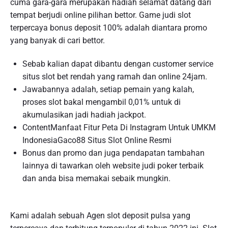
cuma gara-gara merupakan hadiah selamat datang dari
tempat berjudi online pilihan bettor. Game judi slot
terpercaya bonus deposit 100% adalah diantara promo
yang banyak di cari bettor.
Sebab kalian dapat dibantu dengan customer service
situs slot bet rendah yang ramah dan online 24jam.
Jawabannya adalah, setiap pemain yang kalah,
proses slot bakal mengambil 0,01% untuk di
akumulasikan jadi hadiah jackpot.
ContentManfaat Fitur Peta Di Instagram Untuk UMKM
IndonesiaGaco88 Situs Slot Online Resmi
Bonus dan promo dan juga pendapatan tambahan
lainnya di tawarkan oleh website judi poker terbaik
dan anda bisa memakai sebaik mungkin.
Kami adalah sebuah Agen slot deposit pulsa yang