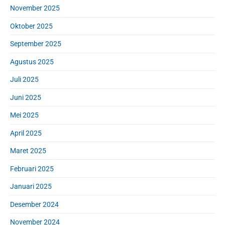
November 2025
Oktober 2025
September 2025
Agustus 2025
Juli 2025
Juni 2025
Mei 2025
April 2025
Maret 2025
Februari 2025
Januari 2025
Desember 2024
November 2024