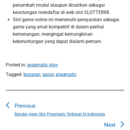
penambah modal ataupun dicairkan sebagai
keuntungan mendaftar di web slot SLOTTER88.
Slot game online ini memenuhi persyaratan sebagai
game yang amat kompetitif di dalam perihal
kemenangan, mengingat kemungkinan
keberuntungan yang dapat dialami pemain.
Posted in:
pragmatic play
Tagged:
bocaran
,
gacor
,
pragmatic
N
a
Previous
v
i
Bandar Agen Slot Pragmatic Terbesar Di Indonesia
P
g
r
Next
e