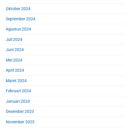
Oktober 2024
September 2024
Agustus 2024
Juli 2024
Juni 2024
Mei 2024
April 2024
Maret 2024
Februari 2024
Januari 2024
Desember 2023
November 2023