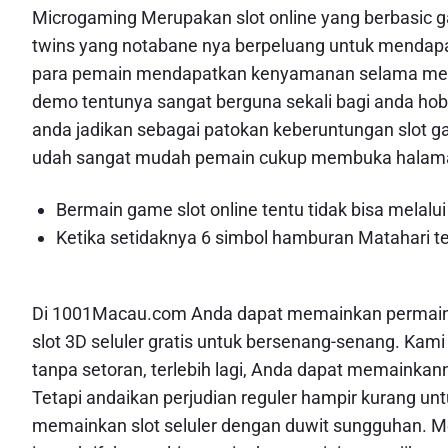
Microgaming Merupakan slot online yang berbasic gam
twins yang notabane nya berpeluang untuk mendapat
para pemain mendapatkan kenyamanan selama mema
demo tentunya sangat berguna sekali bagi anda hob
anda jadikan sebagai patokan keberuntungan slot gaco
udah sangat mudah pemain cukup membuka halaman 
Bermain game slot online tentu tidak bisa melalui
Ketika setidaknya 6 simbol hamburan Matahari ter
Di 1001Macau.com Anda dapat memainkan permainan 
slot 3D seluler gratis untuk bersenang-senang. Kam
tanpa setoran, terlebih lagi, Anda dapat memaink
Tetapi andaikan perjudian reguler hampir kurang un
memainkan slot seluler dengan duwit sungguhan. Me