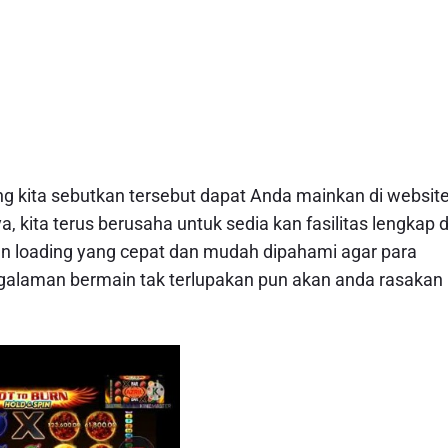
yang kita sebutkan tersebut dapat Anda mainkan di websit
 kita terus berusaha untuk sedia kan fasilitas lengkap 
an loading yang cepat dan mudah dipahami agar para
galaman bermain tak terlupakan pun akan anda rasakan