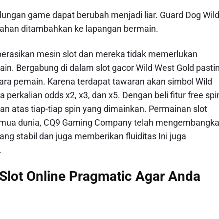
ulungan game dapat berubah menjadi liar. Guard Dog Wil
mbahan ditambahkan ke lapangan bermain.
rasikan mesin slot dan mereka tidak memerlukan
main. Bergabung di dalam slot gacor Wild West Gold pasti
ra pemain. Karena terdapat tawaran akan simbol Wild
erkalian odds x2, x3, dan x5. Dengan beli fitur free spi
 atas tiap-tiap spin yang dimainkan. Permainan slot
 semua dunia, CQ9 Gaming Company telah mengembangk
g stabil dan juga memberikan fluiditas Ini juga
.
lot Online Pragmatic Agar Anda