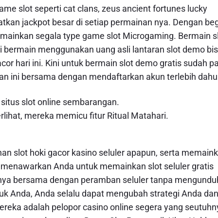
e slot seperti cat clans, zeus ancient fortunes lucky
kan jackpot besar di setiap permainan nya. Dengan beg
inkan segala type game slot Microgaming. Bermain s
i bermain menggunakan uang asli lantaran slot demo bi
r hari ini. Kini untuk bermain slot demo gratis sudah pa
ini bersama dengan mendaftarkan akun terlebih dahu
 situs slot online sembarangan.
lihat, mereka memicu fitur Ritual Matahari.
slot hoki gacor kasino seluler apapun, serta memain
i menawarkan Anda untuk memainkan slot seluler gratis
annya bersama dengan peramban seluler tanpa mengundu
tuk Anda, Anda selalu dapat mengubah strategi Anda da
reka adalah pelopor casino online segera yang seutuhn