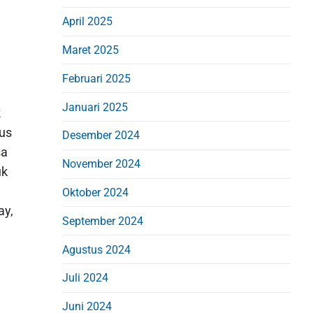
April 2025
Maret 2025
Februari 2025
Januari 2025
k
tus
Desember 2024
sa
November 2024
uk
Oktober 2024
ay,
September 2024
Agustus 2024
Juli 2024
Juni 2024