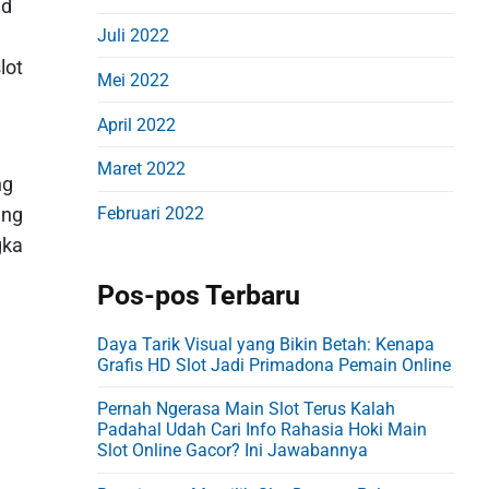
nd
Juli 2022
lot
Mei 2022
April 2022
Maret 2022
ng
ang
Februari 2022
gka
Pos-pos Terbaru
Daya Tarik Visual yang Bikin Betah: Kenapa
Grafis HD Slot Jadi Primadona Pemain Online
Pernah Ngerasa Main Slot Terus Kalah
Padahal Udah Cari Info Rahasia Hoki Main
Slot Online Gacor? Ini Jawabannya