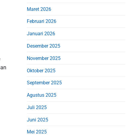
d
Maret 2026
e
b
Februari 2026
a
Januari 2026
r
Desember 2025
November 2025
e
dan
Oktober 2025
September 2025
Agustus 2025
Juli 2025
Juni 2025
Mei 2025