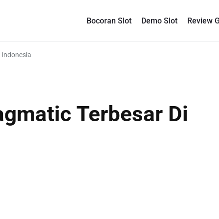
Bocoran Slot
Demo Slot
Review 
 Indonesia
agmatic Terbesar Di