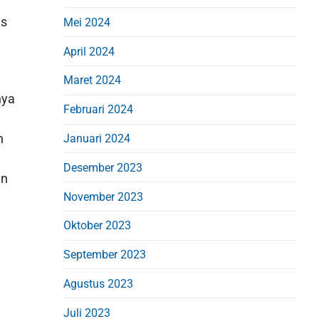
ds
Mei 2024
April 2024
Maret 2024
nya
Februari 2024
n
Januari 2024
Desember 2023
an
November 2023
Oktober 2023
September 2023
Agustus 2023
Juli 2023