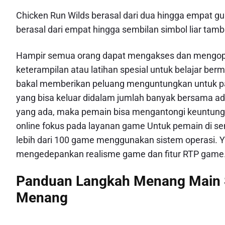
Chicken Run Wilds berasal dari dua hingga empat g
berasal dari empat hingga sembilan simbol liar ta
Hampir semua orang dapat mengakses dan mengope
keterampilan atau latihan spesial untuk belajar ber
bakal memberikan peluang menguntungkan untuk pa
yang bisa keluar didalam jumlah banyak bersama ada p
yang ada, maka pemain bisa mengantongi keuntungan
online fokus pada layanan game Untuk pemain di
lebih dari 100 game menggunakan sistem operasi. Yan
mengedepankan realisme game dan fitur RTP game
Panduan Langkah Menang Main S
Menang