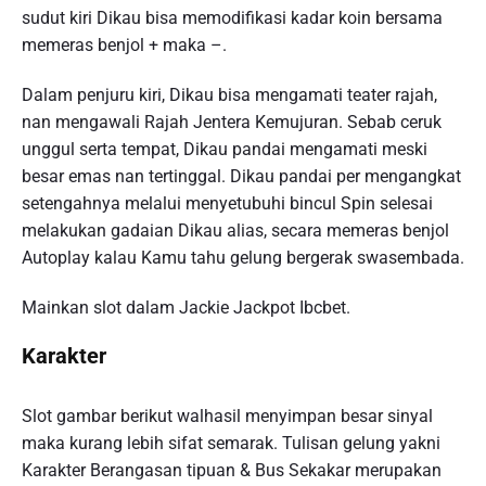
sudut kiri Dikau bisa memodifikasi kadar koin bersama
memeras benjol + maka –.
Dalam penjuru kiri, Dikau bisa mengamati teater rajah,
nan mengawali Rajah Jentera Kemujuran. Sebab ceruk
unggul serta tempat, Dikau pandai mengamati meski
besar emas nan tertinggal. Dikau pandai per mengangkat
setengahnya melalui menyetubuhi bincul Spin selesai
melakukan gadaian Dikau alias, secara memeras benjol
Autoplay kalau Kamu tahu gelung bergerak swasembada.
Mainkan slot dalam Jackie Jackpot Ibcbet.
Karakter
Slot gambar berikut walhasil menyimpan besar sinyal
maka kurang lebih sifat semarak. Tulisan gelung yakni
Karakter Berangasan tipuan & Bus Sekakar merupakan