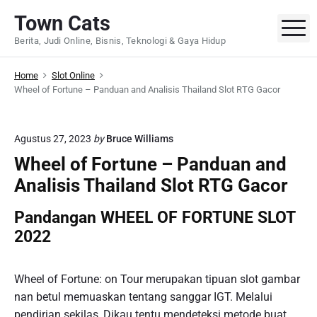
S
Town Cats
k
M
Berita, Judi Online, Bisnis, Teknologi & Gaya Hidup
i
p
Home
Slot Online
t
Wheel of Fortune – Panduan and Analisis Thailand Slot RTG Gacor
o
c
o
Agustus 27, 2023
by
Bruce Williams
n
Wheel of Fortune – Panduan and
t
Analisis Thailand Slot RTG Gacor
e
n
Pandangan WHEEL OF FORTUNE SLOT
t
2022
Wheel of Fortune: on Tour merupakan tipuan slot gambar
nan betul memuaskan tentang sanggar IGT. Melalui
pendirian sekilas, Dikau tentu mendeteksi metode buat