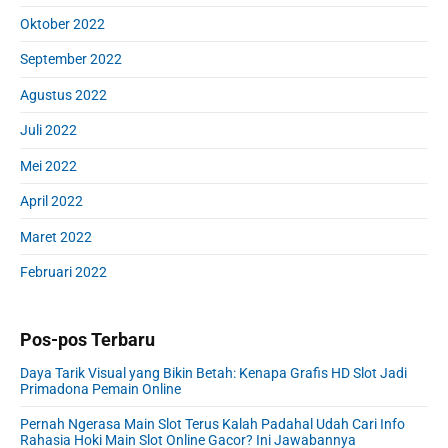
Oktober 2022
September 2022
Agustus 2022
Juli 2022
Mei 2022
April 2022
Maret 2022
Februari 2022
Pos-pos Terbaru
Daya Tarik Visual yang Bikin Betah: Kenapa Grafis HD Slot Jadi
Primadona Pemain Online
Pernah Ngerasa Main Slot Terus Kalah Padahal Udah Cari Info
Rahasia Hoki Main Slot Online Gacor? Ini Jawabannya