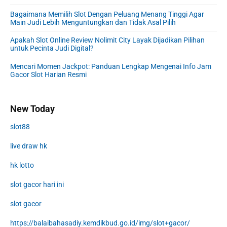
Bagaimana Memilih Slot Dengan Peluang Menang Tinggi Agar
Main Judi Lebih Menguntungkan dan Tidak Asal Pilih
Apakah Slot Online Review Nolimit City Layak Dijadikan Pilihan
untuk Pecinta Judi Digital?
Mencari Momen Jackpot: Panduan Lengkap Mengenai Info Jam
Gacor Slot Harian Resmi
New Today
slot88
live draw hk
hk lotto
slot gacor hari ini
slot gacor
https://balaibahasadiy.kemdikbud.go.id/img/slot+gacor/