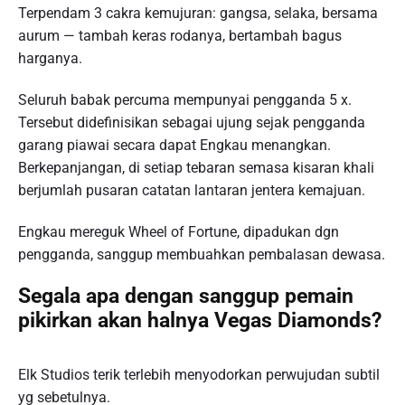
Terpendam 3 cakra kemujuran: gangsa, selaka, bersama
aurum — tambah keras rodanya, bertambah bagus
harganya.
Seluruh babak percuma mempunyai pengganda 5 x.
Tersebut didefinisikan sebagai ujung sejak pengganda
garang piawai secara dapat Engkau menangkan.
Berkepanjangan, di setiap tebaran semasa kisaran khali
berjumlah pusaran catatan lantaran jentera kemajuan.
Engkau mereguk Wheel of Fortune, dipadukan dgn
pengganda, sanggup membuahkan pembalasan dewasa.
Segala apa dengan sanggup pemain
pikirkan akan halnya Vegas Diamonds?
Elk Studios terik terlebih menyodorkan perwujudan subtil
yg sebetulnya.