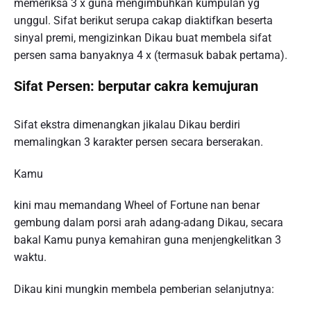
memeriksa 3 x guna mengimbuhkan kumpulan yg
unggul. Sifat berikut serupa cakap diaktifkan beserta
sinyal premi, mengizinkan Dikau buat membela sifat
persen sama banyaknya 4 x (termasuk babak pertama).
Sifat Persen: berputar cakra kemujuran
Sifat ekstra dimenangkan jikalau Dikau berdiri
memalingkan 3 karakter persen secara berserakan.
Kamu
kini mau memandang Wheel of Fortune nan benar
gembung dalam porsi arah adang-adang Dikau, secara
bakal Kamu punya kemahiran guna menjengkelitkan 3
waktu.
Dikau kini mungkin membela pemberian selanjutnya: