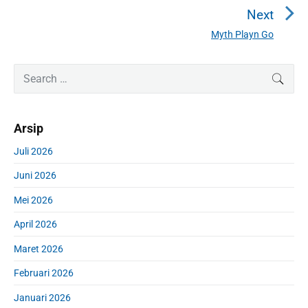
g
r
Next
a
e
Myth Playn Go
N
v
s
e
i
i
P
x
S
SEAR
o
p
r
e
t
u
o
i
a
p
s
m
s
r
o
Arsip
a
p
c
s
r
o
h
Juli 2026
y
t
f
s
S
:
Juni 2026
o
t
i
r
:
d
Mei 2026
:
e
April 2026
b
a
Maret 2026
r
Februari 2026
Januari 2026