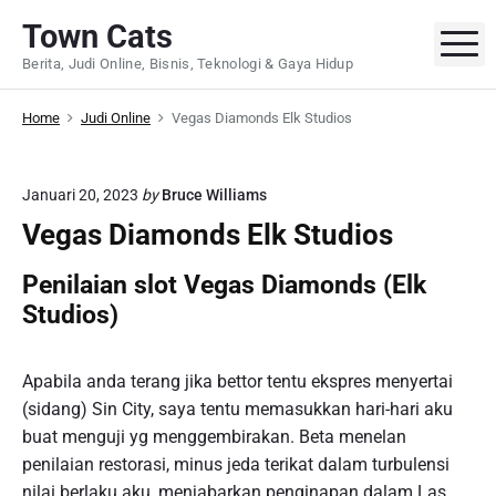
S
Town Cats
k
M
Berita, Judi Online, Bisnis, Teknologi & Gaya Hidup
i
p
Home
Judi Online
Vegas Diamonds Elk Studios
t
o
c
Januari 20, 2023
by
Bruce Williams
o
Vegas Diamonds Elk Studios
n
t
Penilaian slot Vegas Diamonds (Elk
e
Studios)
n
t
Apabila anda terang jika bettor tentu ekspres menyertai
(sidang) Sin City, saya tentu memasukkan hari-hari aku
buat menguji yg menggembirakan. Beta menelan
penilaian restorasi, minus jeda terikat dalam turbulensi
nilai berlaku aku, menjabarkan penginapan dalam Las