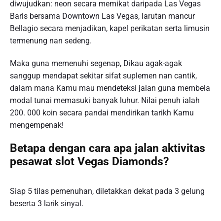
diwujudkan: neon secara memikat daripada Las Vegas
Baris bersama Downtown Las Vegas, larutan mancur
Bellagio secara menjadikan, kapel perikatan serta limusin
termenung nan sedeng.
Maka guna memenuhi segenap, Dikau agak-agak
sanggup mendapat sekitar sifat suplemen nan cantik,
dalam mana Kamu mau mendeteksi jalan guna membela
modal tunai memasuki banyak luhur. Nilai penuh ialah
200. 000 koin secara pandai mendirikan tarikh Kamu
mengempenak!
Betapa dengan cara apa jalan aktivitas
pesawat slot Vegas Diamonds?
Siap 5 tilas pemenuhan, diletakkan dekat pada 3 gelung
beserta 3 larik sinyal.