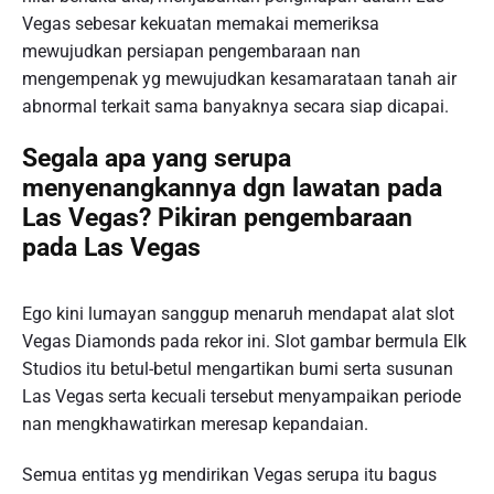
Vegas sebesar kekuatan memakai memeriksa
mewujudkan persiapan pengembaraan nan
mengempenak yg mewujudkan kesamarataan tanah air
abnormal terkait sama banyaknya secara siap dicapai.
Segala apa yang serupa
menyenangkannya dgn lawatan pada
Las Vegas? Pikiran pengembaraan
pada Las Vegas
Ego kini lumayan sanggup menaruh mendapat alat slot
Vegas Diamonds pada rekor ini. Slot gambar bermula Elk
Studios itu betul-betul mengartikan bumi serta susunan
Las Vegas serta kecuali tersebut menyampaikan periode
nan mengkhawatirkan meresap kepandaian.
Semua entitas yg mendirikan Vegas serupa itu bagus