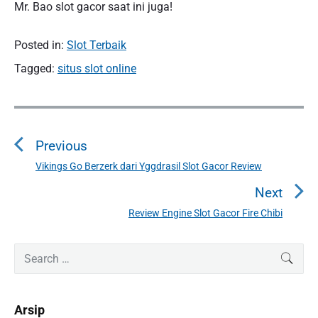
Mr. Bao slot gacor saat ini juga!
Posted in:
Slot Terbaik
Tagged:
situs slot online
N
a
Previous
v
i
Vikings Go Berzerk dari Yggdrasil Slot Gacor Review
P
g
r
Next
a
e
Review Engine Slot Gacor Fire Chibi
N
v
s
e
i
i
P
x
S
SEAR
o
p
r
e
t
u
o
i
a
p
s
m
s
r
o
Arsip
a
p
c