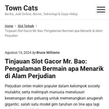
S
Town Cats
k
M
Berita, Judi Online, Bisnis, Teknologi & Gaya Hidup
i
p
Home
Slot Terbaik
t
Tinjauan Slot Gacor Mr. Bao: Pengalaman Bermain apa Menarik di Alam
o
Perjudian
c
o
n
Agustus 15, 2024
by
Bruce Williams
t
Tinjauan Slot Gacor Mr. Bao:
e
Pengalaman Bermain apa Menarik
n
di Alam Perjudian
t
Perjudian onlen makin populer dalam kelompok society
mutakhir, serta melimpah manusia menelusuri
kesenangan dan peluang untuk memenangkan anugerah
gigantic. salah satu model gim taruhan on line apa lagi