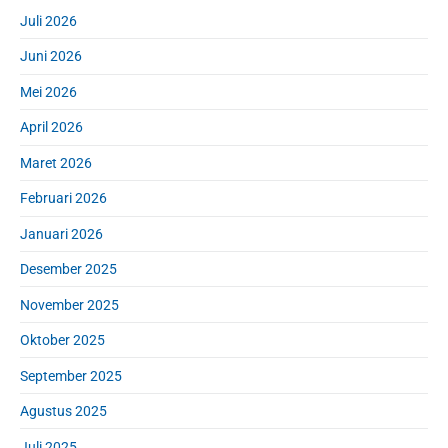
s
r
o
h
Juli 2026
y
t
f
s
S
:
Juni 2026
o
t
i
r
:
d
Mei 2026
:
e
April 2026
b
a
Maret 2026
r
Februari 2026
Januari 2026
Desember 2025
November 2025
Oktober 2025
September 2025
Agustus 2025
Juli 2025