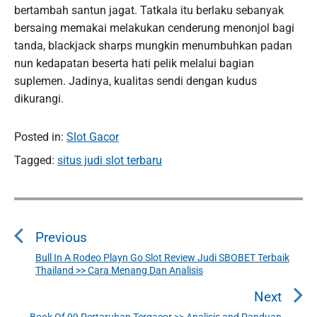
bertambah santun jagat. Tatkala itu berlaku sebanyak
bersaing memakai melakukan cenderung menonjol bagi
tanda, blackjack sharps mungkin menumbuhkan padan
nun kedapatan beserta hati pelik melalui bagian
suplemen. Jadinya, kualitas sendi dengan kudus
dikurangi.
Posted in:
Slot Gacor
Tagged:
situs judi slot terbaru
N
a
Previous
v
i
Bull In A Rodeo Playn Go Slot Review Judi SBOBET Terbaik
P
Thailand >> Cara Menang Dan Analisis
g
r
a
e
Next
v
s
Book Of 99 Pertaruhan Tergacor >> Analisis and Panduan