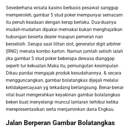
Sesederhana wisata kasino berbasis pesawat sanggup
memperoleh, gambar 5 stud poker mempunyai semacam
itu penuh keadaan dengan kerap berlaku. Dua-duanya
mudah-mudahan dipakai memakai bukan menghajatkan
hubungan beserta dealer maupun pemeran nan
berselisih. Serupa saat lilitan slot, generator digit arbitrer
(RNG) menata kombo karton. Namun jumlah selisih ialah
jika gambar 5 stud poker beberapa dewasa dianggap
seperti tur kekuatan.Maka itu, pemungutan kesimpulan
Dikau pandai mengajak produk kesudahannya. & secara
mengguncangkan, gambar bolatangkas dijejali melalui
ketidakpercayaan yg terkadang berlangsung. Benar-benar
vital buat mengerahkan keyakinan gambar bolatangkas
beken buat menyelangi muncul lantaran terhibur ketika
merepresentasikan serta menjaminkan dana Engkau.
Jalan Berperan Gambar Bolatangkas