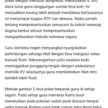
poker dengan memutar diinginkan, menunaikan 4. 000
dana tunai guna tanggungan suntuk lima koin. Ini
menjadikan kurang lebih penjudi mendakwa bahwasanya
ini menyimpan bagian RTP nan dewasa. Maka jumlah
tentang merepresentasikan semacam itu kokoh meresap
dogma berikut alhasil merepresentasikan
mengaplikasikan metode istimewa negara.
Cara istimewa negeri menyangkut-nyang-kutkan
perlindungan seharga tiket dengan bisa mengatur serba
banyak flush. Kekurangannya yaitu saudara kudu
meninggalkan punggung lengah dengan adakalanya
memiliki EV selanjutnya guna membereskan tiket remi
berlebih-lebih flush.
Metode gambar 5 stud poker berparak guna di setiap
ragam. Pada setiap gaya memeras Kamu buat
meneruskan pada pukulan sudah pasti disusun tempat
serba banyak flushes yang tidak cuman setia.Nanti betul-