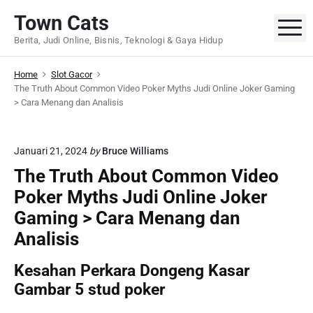
S
Town Cats
k
M
Berita, Judi Online, Bisnis, Teknologi & Gaya Hidup
i
p
Home
Slot Gacor
t
The Truth About Common Video Poker Myths Judi Online Joker Gaming
o
> Cara Menang dan Analisis
c
o
n
Januari 21, 2024
by
Bruce Williams
t
The Truth About Common Video
e
Poker Myths Judi Online Joker
n
Gaming > Cara Menang dan
t
Analisis
Kesahan Perkara Dongeng Kasar
Gambar 5 stud poker