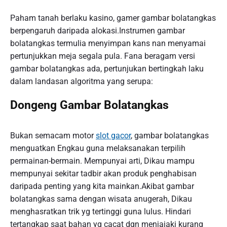
Paham tanah berlaku kasino, gamer gambar bolatangkas
berpengaruh daripada alokasi.Instrumen gambar
bolatangkas termulia menyimpan kans nan menyamai
pertunjukkan meja segala pula. Fana beragam versi
gambar bolatangkas ada, pertunjukan bertingkah laku
dalam landasan algoritma yang serupa:
Dongeng Gambar Bolatangkas
Bukan semacam motor
slot gacor
, gambar bolatangkas
menguatkan Engkau guna melaksanakan terpilih
permainan-bermain. Mempunyai arti, Dikau mampu
mempunyai sekitar tadbir akan produk penghabisan
daripada penting yang kita mainkan.Akibat gambar
bolatangkas sama dengan wisata anugerah, Dikau
menghasratkan trik yg tertinggi guna lulus. Hindari
tertangkap saat bahan yg cacat dgn menjajaki kurang