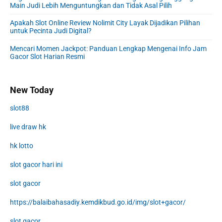
Main Judi Lebih Menguntungkan dan Tidak Asal Pilih
Apakah Slot Online Review Nolimit City Layak Dijadikan Pilihan
untuk Pecinta Judi Digital?
Mencari Momen Jackpot: Panduan Lengkap Mengenai Info Jam
Gacor Slot Harian Resmi
New Today
slot88
live draw hk
hk lotto
slot gacor hari ini
slot gacor
https://balaibahasadiy.kemdikbud.go.id/img/slot+gacor/
slot gacor