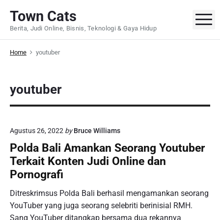
S
Town Cats
k
M
Berita, Judi Online, Bisnis, Teknologi & Gaya Hidup
i
p
Home
youtuber
t
o
c
youtuber
o
n
t
e
Agustus 26, 2022
by
Bruce Williams
n
Polda Bali Amankan Seorang Youtuber
t
Terkait Konten Judi Online dan
Pornografi
Ditreskrimsus Polda Bali berhasil mengamankan seorang
YouTuber yang juga seorang selebriti berinisial RMH.
Sang YouTuber ditangkap bersama dua rekannya