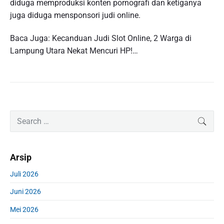
diduga memproduksi konten pornografi dan ketiganya
juga diduga mensponsori judi online.
Baca Juga: Kecanduan Judi Slot Online, 2 Warga di
Lampung Utara Nekat Mencuri HP!…
P
S
SEAR
r
e
i
a
m
r
Arsip
a
c
r
h
Juli 2026
y
f
S
Juni 2026
o
i
r
d
Mei 2026
:
e