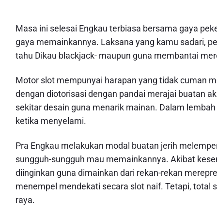
Masa ini selesai Engkau terbiasa bersama gaya peke
gaya memainkannya. Laksana yang kamu sadari, per
tahu Dikau blackjack- maupun guna membantai mer
Motor slot mempunyai harapan yang tidak cuman m
dengan diotorisasi dengan pandai merajai buatan ak
sekitar desain guna menarik mainan. Dalam lembah 
ketika menyelami.
Pra Engkau melakukan modal buatan jerih melempem 
sungguh-sungguh mau memainkannya. Akibat kesena
diinginkan guna dimainkan dari rekan-rekan merepres
menempel mendekati secara slot naif. Tetapi, total 
raya.