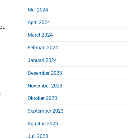
Mei 2024
April 2024
mpu
Maret 2024
Februari 2024
Januari 2024
Desember 2023
November 2023
u
Oktober 2023
September 2023
Agustus 2023
Juli 2023