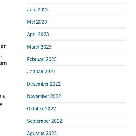
Juni 2023
Mei 2023
April 2023
han
Maret 2023
,
Februari 2023
ham
Januari 2023
Desember 2022
ama
November 2022
e
Oktober 2022
September 2022
Agustus 2022