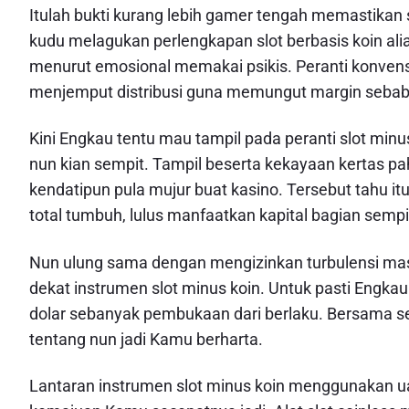
Itulah bukti kurang lebih gamer tengah memastikan 
kudu melagukan perlengkapan slot berbasis koin alias
menurut emosional memakai psikis. Peranti konve
menjemput distribusi guna memungut margin seba
Kini Engkau tentu mau tampil pada peranti slot mi
nun kian sempit. Tampil beserta kekayaan kertas 
kendatipun pula mujur buat kasino. Tersebut tahu i
total tumbuh, lulus manfaatkan kapital bagian sempi
Nun ulung sama dengan mengizinkan turbulensi mas
dekat instrumen slot minus koin. Untuk pasti Engk
dolar sebanyak pembukaan dari berlaku. Bersama 
tentang nun jadi Kamu berharta.
Lantaran instrumen slot minus koin menggunakan ua