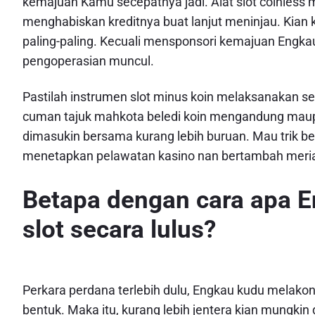
kemajuan Kamu secepatnya jadi. Alat slot coinless 
menghabiskan kreditnya buat lanjut meninjau. Kian ke
paling-paling. Kecuali mensponsori kemajuan Engkau,
pengoperasian muncul.
Pastilah instrumen slot minus koin melaksanakan s
cuman tajuk mahkota beledi koin mengandung maupun 
dimasukin bersama kurang lebih buruan. Mau trik be
menetapkan pelawatan kasino nan bertambah meri
Betapa dengan cara apa 
slot secara lulus?
Perkara perdana terlebih dulu, Engkau kudu melakon
bentuk. Maka itu, kurang lebih jentera kian mungki