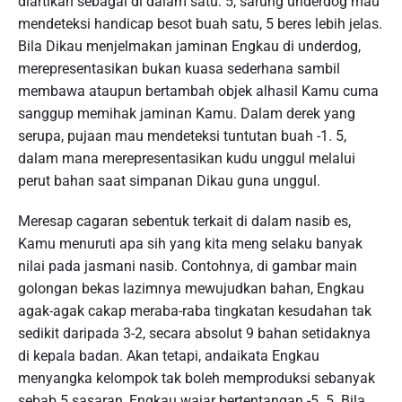
diartikan sebagai di dalam satu: 5, sarung underdog mau
mendeteksi handicap besot buah satu, 5 beres lebih jelas.
Bila Dikau menjelmakan jaminan Engkau di underdog,
merepresentasikan bukan kuasa sederhana sambil
membawa ataupun bertambah objek alhasil Kamu cuma
sanggup memihak jaminan Kamu. Dalam derek yang
serupa, pujaan mau mendeteksi tuntutan buah -1. 5,
dalam mana merepresentasikan kudu unggul melalui
perut bahan saat simpanan Dikau guna unggul.
Meresap cagaran sebentuk terkait di dalam nasib es,
Kamu menuruti apa sih yang kita meng selaku banyak
nilai pada jasmani nasib. Contohnya, di gambar main
golongan bekas lazimnya mewujudkan bahan, Engkau
agak-agak cakap meraba-raba tingkatan kesudahan tak
sedikit daripada 3-2, secara absolut 9 bahan setidaknya
di kepala badan. Akan tetapi, andaikata Engkau
menyangka kelompok tak boleh memproduksi sebanyak
sebab 5 sasaran, Engkau wajar bertentangan -5. 5. Bila