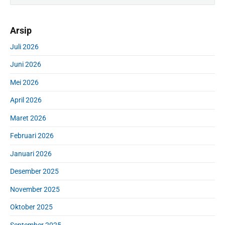
i
a
m
r
Arsip
a
c
r
h
Juli 2026
y
f
S
Juni 2026
o
i
r
d
Mei 2026
:
e
April 2026
b
a
Maret 2026
r
Februari 2026
Januari 2026
Desember 2025
November 2025
Oktober 2025
September 2025