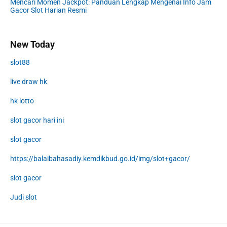
Mencari Momen Jackpot: Panduan Lengkap Mengenai Info Jam
Gacor Slot Harian Resmi
New Today
slot88
live draw hk
hk lotto
slot gacor hari ini
slot gacor
https://balaibahasadiy.kemdikbud.go.id/img/slot+gacor/
slot gacor
Judi slot