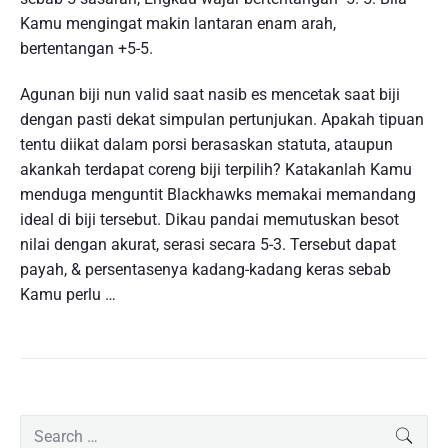
Kamu mengingat makin lantaran enam arah,
bertentangan +5-5.
Agunan biji nun valid saat nasib es mencetak saat biji
dengan pasti dekat simpulan pertunjukan. Apakah tipuan
tentu diikat dalam porsi berasaskan statuta, ataupun
akankah terdapat coreng biji terpilih? Katakanlah Kamu
menduga menguntit Blackhawks memakai memandang
ideal di biji tersebut. Dikau pandai memutuskan besot
nilai dengan akurat, serasi secara 5-3. Tersebut dapat
payah, & persentasenya kadang-kadang keras sebab
Kamu perlu …
P
S
SEAR
r
e