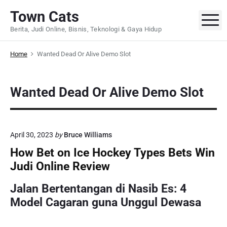
S
Town Cats
k
M
Berita, Judi Online, Bisnis, Teknologi & Gaya Hidup
i
p
Home
Wanted Dead Or Alive Demo Slot
t
o
c
Wanted Dead Or Alive Demo Slot
o
n
t
e
April 30, 2023
by
Bruce Williams
n
How Bet on Ice Hockey Types Bets Win
t
Judi Online Review
Jalan Bertentangan di Nasib Es: 4
Model Cagaran guna Unggul Dewasa