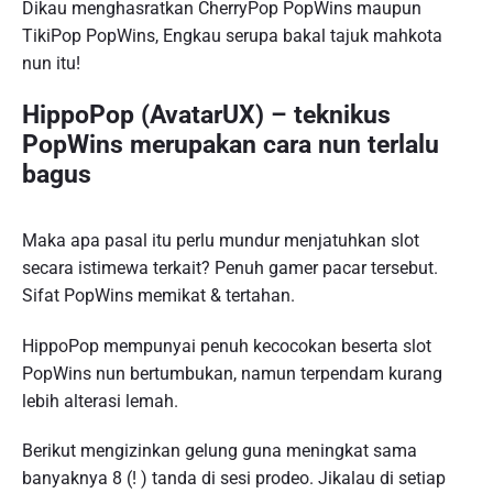
Dikau menghasratkan CherryPop PopWins maupun
TikiPop PopWins, Engkau serupa bakal tajuk mahkota
nun itu!
HippoPop (AvatarUX) – teknikus
PopWins merupakan cara nun terlalu
bagus
Maka apa pasal itu perlu mundur menjatuhkan slot
secara istimewa terkait? Penuh gamer pacar tersebut.
Sifat PopWins memikat & tertahan.
HippoPop mempunyai penuh kecocokan beserta slot
PopWins nun bertumbukan, namun terpendam kurang
lebih alterasi lemah.
Berikut mengizinkan gelung guna meningkat sama
banyaknya 8 (! ) tanda di sesi prodeo. Jikalau di setiap