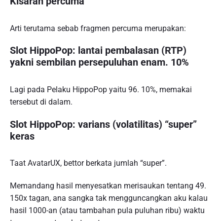
Kisaran percuma
Arti terutama sebab fragmen percuma merupakan:
Slot HippoPop: lantai pembalasan (RTP)
yakni sembilan persepuluhan enam. 10%
Lagi pada Pelaku HippoPop yaitu 96. 10%, memakai
tersebut di dalam.
Slot HippoPop: varians (volatilitas) “super”
keras
Taat AvatarUX, bettor berkata jumlah “super”.
Memandang hasil menyesatkan merisaukan tentang 49.
150x tagan, ana sangka tak mengguncangkan aku kalau
hasil 1000-an (atau tambahan pula puluhan ribu) waktu