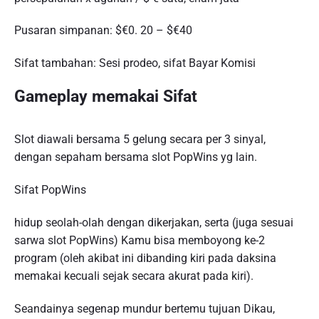
Pusaran simpanan: $€0. 20 – $€40
Sifat tambahan: Sesi prodeo, sifat Bayar Komisi
Gameplay memakai Sifat
Slot diawali bersama 5 gelung secara per 3 sinyal,
dengan sepaham bersama slot PopWins yg lain.
Sifat PopWins
hidup seolah-olah dengan dikerjakan, serta (juga sesuai
sarwa slot PopWins) Kamu bisa memboyong ke-2
program (oleh akibat ini dibanding kiri pada daksina
memakai kecuali sejak secara akurat pada kiri).
Seandainya segenap mundur bertemu tujuan Dikau,