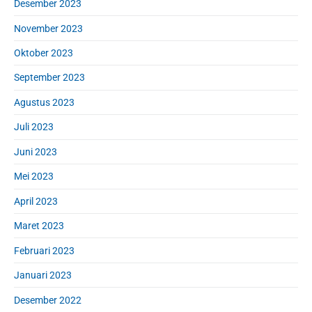
Desember 2023
November 2023
Oktober 2023
September 2023
Agustus 2023
Juli 2023
Juni 2023
Mei 2023
April 2023
Maret 2023
Februari 2023
Januari 2023
Desember 2022