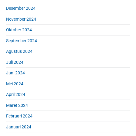
Desember 2024
November 2024
Oktober 2024
September 2024
Agustus 2024
Juli 2024
Juni 2024
Mei 2024
April 2024
Maret 2024
Februari 2024
Januari 2024