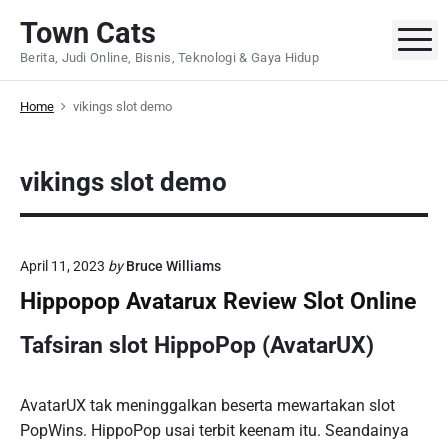
S
Town Cats
k
M
Berita, Judi Online, Bisnis, Teknologi & Gaya Hidup
i
p
Home
vikings slot demo
t
o
c
vikings slot demo
o
n
t
e
April 11, 2023
by
Bruce Williams
n
Hippopop Avatarux Review Slot Online
t
Tafsiran slot HippoPop (AvatarUX)
AvatarUX tak meninggalkan beserta mewartakan slot
PopWins. HippoPop usai terbit keenam itu. Seandainya