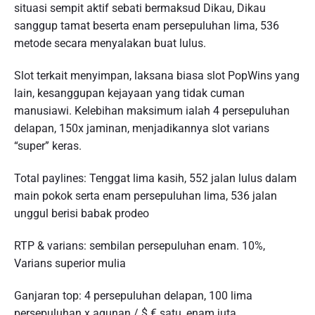
situasi sempit aktif sebati bermaksud Dikau, Dikau
sanggup tamat beserta enam persepuluhan lima, 536
metode secara menyalakan buat lulus.
Slot terkait menyimpan, laksana biasa slot PopWins yang
lain, kesanggupan kejayaan yang tidak cuman
manusiawi. Kelebihan maksimum ialah 4 persepuluhan
delapan, 150x jaminan, menjadikannya slot varians
“super” keras.
Total paylines: Tenggat lima kasih, 552 jalan lulus dalam
main pokok serta enam persepuluhan lima, 536 jalan
unggul berisi babak prodeo
RTP & varians: sembilan persepuluhan enam. 10%,
Varians superior mulia
Ganjaran top: 4 persepuluhan delapan, 100 lima
persepuluhan x agunan / $ € satu, enam juta