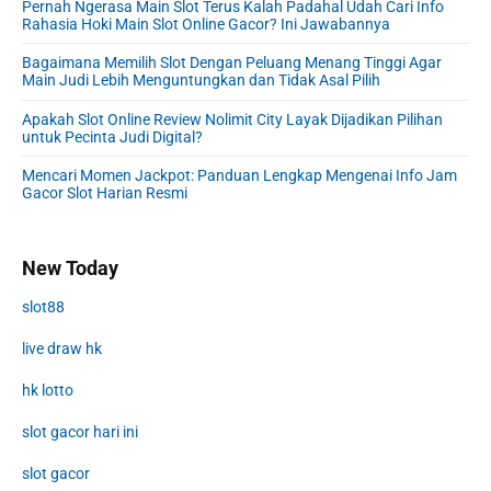
Pernah Ngerasa Main Slot Terus Kalah Padahal Udah Cari Info
Rahasia Hoki Main Slot Online Gacor? Ini Jawabannya
Bagaimana Memilih Slot Dengan Peluang Menang Tinggi Agar
Main Judi Lebih Menguntungkan dan Tidak Asal Pilih
Apakah Slot Online Review Nolimit City Layak Dijadikan Pilihan
untuk Pecinta Judi Digital?
Mencari Momen Jackpot: Panduan Lengkap Mengenai Info Jam
Gacor Slot Harian Resmi
New Today
slot88
live draw hk
hk lotto
slot gacor hari ini
slot gacor