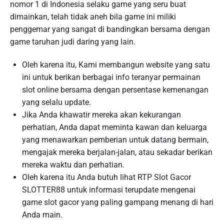
nomor 1 di Indonesia selaku game yang seru buat
dimainkan, telah tidak aneh bila game ini miliki
penggemar yang sangat di bandingkan bersama dengan
game taruhan judi daring yang lain.
Oleh karena itu, Kami membangun website yang satu
ini untuk berikan berbagai info teranyar permainan
slot online bersama dengan persentase kemenangan
yang selalu update.
Jika Anda khawatir mereka akan kekurangan
perhatian, Anda dapat meminta kawan dan keluarga
yang menawarkan pemberian untuk datang bermain,
mengajak mereka berjalan-jalan, atau sekadar berikan
mereka waktu dan perhatian.
Oleh karena itu Anda butuh lihat RTP Slot Gacor
SLOTTER88 untuk informasi terupdate mengenai
game slot gacor yang paling gampang menang di hari
Anda main.