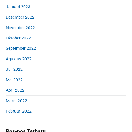
Januari 2023
Desember 2022
November 2022
Oktober 2022
September 2022
Agustus 2022
Juli 2022
Mei 2022
April 2022
Maret 2022
Februari 2022
Pos-pos Terbaru