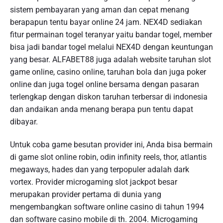
sistem pembayaran yang aman dan cepat menang
berapapun tentu bayar online 24 jam. NEX4D sediakan
fitur permainan togel teranyar yaitu bandar togel, member
bisa jadi bandar togel melalui NEX4D dengan keuntungan
yang besar. ALFABET88 juga adalah website taruhan slot
game online, casino online, taruhan bola dan juga poker
online dan juga togel online bersama dengan pasaran
terlengkap dengan diskon taruhan terbersar di indonesia
dan andaikan anda menang berapa pun tentu dapat
dibayar.
Untuk coba game besutan provider ini, Anda bisa bermain
di game slot online robin, odin infinity reels, thor, atlantis
megaways, hades dan yang terpopuler adalah dark
vortex. Provider microgaming slot jackpot besar
merupakan provider pertama di dunia yang
mengembangkan software online casino di tahun 1994
dan software casino mobile di th. 2004. Microgaming