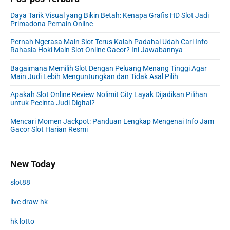
Daya Tarik Visual yang Bikin Betah: Kenapa Grafis HD Slot Jadi
Primadona Pemain Online
Pernah Ngerasa Main Slot Terus Kalah Padahal Udah Cari Info
Rahasia Hoki Main Slot Online Gacor? Ini Jawabannya
Bagaimana Memilih Slot Dengan Peluang Menang Tinggi Agar
Main Judi Lebih Menguntungkan dan Tidak Asal Pilih
Apakah Slot Online Review Nolimit City Layak Dijadikan Pilihan
untuk Pecinta Judi Digital?
Mencari Momen Jackpot: Panduan Lengkap Mengenai Info Jam
Gacor Slot Harian Resmi
New Today
slot88
live draw hk
hk lotto