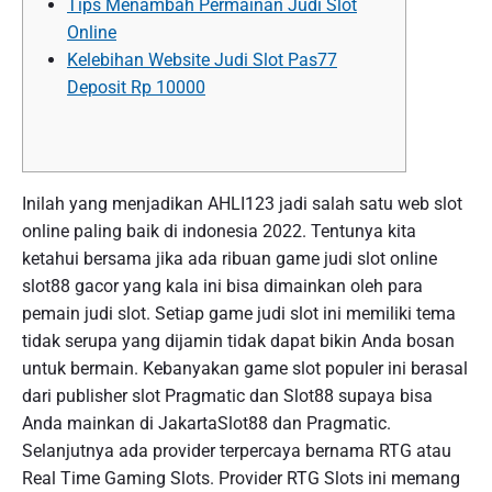
Tips Menambah Permainan Judi Slot
Online
Kelebihan Website Judi Slot Pas77
Deposit Rp 10000
Inilah yang menjadikan AHLI123 jadi salah satu web slot
online paling baik di indonesia 2022. Tentunya kita
ketahui bersama jika ada ribuan game judi slot online
slot88 gacor yang kala ini bisa dimainkan oleh para
pemain judi slot. Setiap game judi slot ini memiliki tema
tidak serupa yang dijamin tidak dapat bikin Anda bosan
untuk bermain. Kebanyakan game slot populer ini berasal
dari publisher slot Pragmatic dan Slot88 supaya bisa
Anda mainkan di JakartaSlot88 dan Pragmatic.
Selanjutnya ada provider terpercaya bernama RTG atau
Real Time Gaming Slots. Provider RTG Slots ini memang