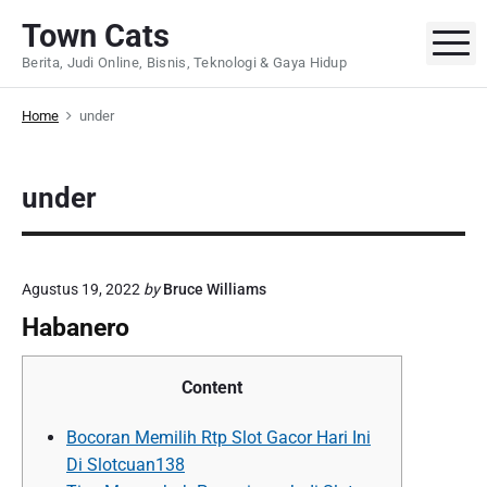
S
Town Cats
k
M
Berita, Judi Online, Bisnis, Teknologi & Gaya Hidup
i
p
Home
under
t
o
c
under
o
n
t
e
Agustus 19, 2022
by
Bruce Williams
n
Habanero
t
Content
Bocoran Memilih Rtp Slot Gacor Hari Ini
Di Slotcuan138