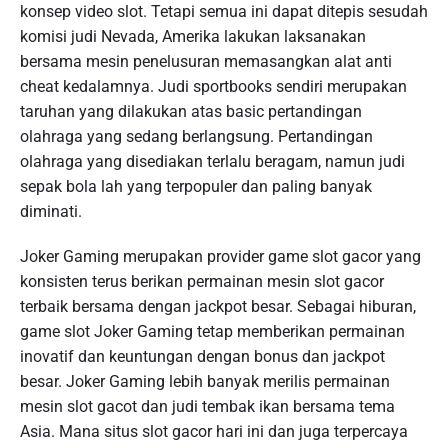
konsep video slot. Tetapi semua ini dapat ditepis sesudah
komisi judi Nevada, Amerika lakukan laksanakan
bersama mesin penelusuran memasangkan alat anti
cheat kedalamnya. Judi sportbooks sendiri merupakan
taruhan yang dilakukan atas basic pertandingan
olahraga yang sedang berlangsung. Pertandingan
olahraga yang disediakan terlalu beragam, namun judi
sepak bola lah yang terpopuler dan paling banyak
diminati.
Joker Gaming merupakan provider game slot gacor yang
konsisten terus berikan permainan mesin slot gacor
terbaik bersama dengan jackpot besar. Sebagai hiburan,
game slot Joker Gaming tetap memberikan permainan
inovatif dan keuntungan dengan bonus dan jackpot
besar. Joker Gaming lebih banyak merilis permainan
mesin slot gacot dan judi tembak ikan bersama tema
Asia. Mana situs slot gacor hari ini dan juga terpercaya