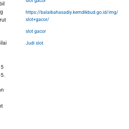
slot gacor
il
ng
https://balaibahasadiy.kemdikbud.go.id/img/
slot+gacor/
rut
slot gacor
lai
Judi slot
 5
-5.
an
ot