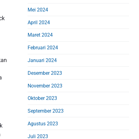
Mei 2024
ck
April 2024
Maret 2024
n
Februari 2024
kan
Januari 2024
Desember 2023
a
November 2023
Oktober 2023
September 2023
Agustus 2023
k
m
Juli 2023