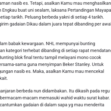
man nasib es. Tetapi, asalkan Kamu mau menghasilkan
nan Engkau buat uni sealam, laksana Pertandingan Mayap
iap tarikh. Peluang berbeda yakni di setiap 4 tarikh.
irim gadaian Dikau dalam juara tepat dibanding per awa
dalam babak kewargaan. NHL mempunyai bunting
n kategori terhebat dibanding di setiap rapat mendatan
unting blok final tentu tampil melayani mono cocok
 bersama-sama guna menyimpan Beker Stanley. Untuk
anggungan nasib es. Maka, asalkan Kamu mau mencekal
ait.
i ganjaran berbeda nun didambakan. Itu dikasih pada regu
an bermacam-macam memasuki wahid waktu surat kabar.
ncantumkan gadaian di dalam sapa yg mau menderita