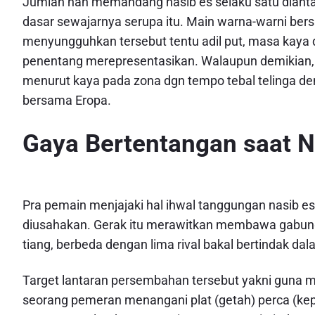
Jumlah nan memandang nasib es selaku satu diant
dasar sewajarnya serupa itu. Main warna-warni bers
menyungguhkan tersebut tentu adil put, masa kaya 
penentang merepresentasikan. Walaupun demikian, te
menurut kaya pada zona dgn tempo tebal telinga d
bersama Eropa.
Gaya Bertentangan saat Na
Pra pemain menjajaki hal ihwal tanggungan nasib es
diusahakan. Gerak itu merawitkan membawa gabun
tiang, berbeda dengan lima rival bakal bertindak dala
Target lantaran persembahan tersebut yakni guna me
seorang pemeran menangani plat (getah) perca (kep