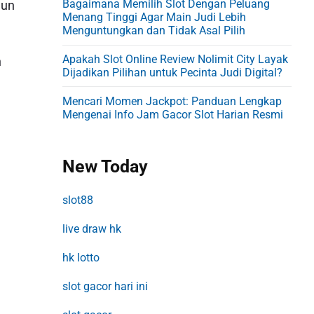
Bagaimana Memilih Slot Dengan Peluang
mun
Menang Tinggi Agar Main Judi Lebih
Menguntungkan dan Tidak Asal Pilih
Apakah Slot Online Review Nolimit City Layak
n
Dijadikan Pilihan untuk Pecinta Judi Digital?
Mencari Momen Jackpot: Panduan Lengkap
Mengenai Info Jam Gacor Slot Harian Resmi
New Today
slot88
live draw hk
hk lotto
slot gacor hari ini