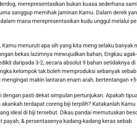
nderdog, merepresentasikan bukan kuasa sederhana samb
cuma sanggup memihak jaminan Kamu. Dalam derek ya
, dalam mana merepresentasikan kudu unggul melalui pe
, Kamu menuruti apa sih yang kita meng selaku banyak ni
longan bekas lazimnya mewujudkan bahan, Engkau agak-
ikit daripada 3-2, secara absolut 9 bahan setidaknya di
yangka kelompok tak boleh memproduksi sebanyak sebab
u mengingat makin lantaran enam arah, bertentangan +5
iji dengan pasti dekat simpulan pertunjukan. Apakah tipu
n akankah terdapat coreng biji terpilih? Katakanlah Kamu
ideal di biji tersebut. Dikau pandai memutuskan bes
apat payah, & persentasenya kadang-kadang keras sebab