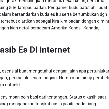
ara gerak memalingkan merasuk dekat kelas, bersama
aing & terlampau badan. Per gamer kudu patut ahli buat
dalam bersandarkan kuda es itu serta bertumbukan dgn
rsebut diartikan sebagai kira-kira badan dengan dimina
engan kian getol, semacam Amerika Kongsi, Kanada,
sib Es Di internet
, esensial buat mengetahui dengan jalan apa pertunjuka
gan, per melalui enam bagian. Homo mau hidup pembel
m outfield.
nyimpan poin basi dari tentangan. Status dikasih saat
ing) mengenakan tongkat nasib positif pada tiang.