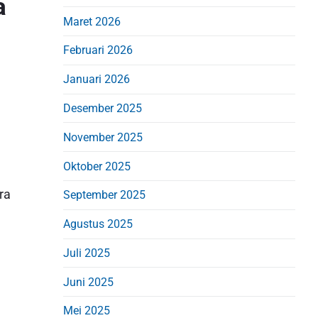
a
d
Maret 2026
e
b
Februari 2026
a
Januari 2026
r
Desember 2025
November 2025
Oktober 2025
ra
September 2025
Agustus 2025
Juli 2025
Juni 2025
Mei 2025