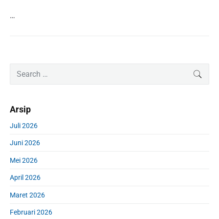
…
P
S
SEAR
r
e
i
a
m
r
Arsip
a
c
r
h
Juli 2026
y
f
S
Juni 2026
o
i
r
d
Mei 2026
:
e
April 2026
b
a
Maret 2026
r
Februari 2026