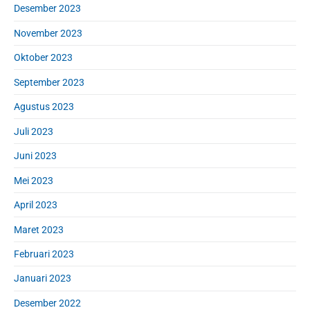
Desember 2023
November 2023
Oktober 2023
September 2023
Agustus 2023
Juli 2023
Juni 2023
Mei 2023
April 2023
Maret 2023
Februari 2023
Januari 2023
Desember 2022