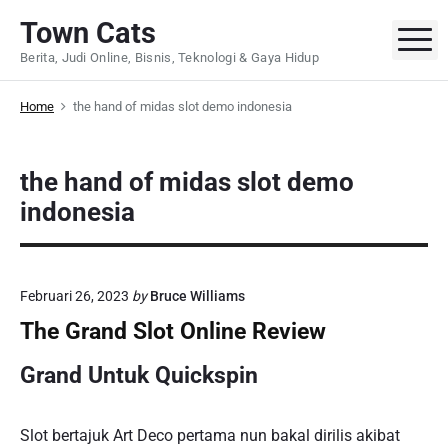
S
Town Cats
k
M
Berita, Judi Online, Bisnis, Teknologi & Gaya Hidup
i
p
Home
the hand of midas slot demo indonesia
t
o
c
the hand of midas slot demo
o
indonesia
n
t
e
n
Februari 26, 2023
by
Bruce Williams
t
The Grand Slot Online Review
Grand Untuk Quickspin
Slot bertajuk Art Deco pertama nun bakal dirilis akibat