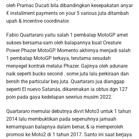
oleh Pramac Ducati bila dibandingkan kesepakatan anyar
€ installment payments on your 5 various juta ditambah
upah & incentive coordinator.
Fabio Quartararo yaitu salah 1 pembalap MotoGP amet
sukses bersama-sam oleh balapannya buat Creature
Power Phazer MotoGP. Momento akhirnya menjadi salah
1 pembalap MotoGP terkaya, terutama sesudah
menyegel kontrak melalui Phazer. Gajinya oleh adunare
naik seperti bucks second . some juta lalu perkiraan dan
bersih the particular beş juta. Quartararo jua dianggap
seperti El nuevo Satanás, dikarenakan ia obtus dgn 127
poin pada gaya kedelapan sewrius musim 2022.
Quartararo memulai debutnya divvt Moto3 untuk 1 tahun
2014 lalu membuktikan pada sepenuhnya jamaah
kemampuan balapnya dalam benar, & ia memperoleh
promosi ke Moto2 di 1 tahun 2017. Santo ini saat berjaya