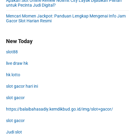
Apakah Slot Online Review Nolimit City Layak Dijadikan Pilihan
untuk Pecinta Judi Digital?
Mencari Momen Jackpot: Panduan Lengkap Mengenai Info Jam
Gacor Slot Harian Resmi
New Today
slot88
live draw hk
hk lotto
slot gacor hari ini
slot gacor
https://balaibahasadiy.kemdikbud.go.id/img/slot+gacor/
slot gacor
Judi slot