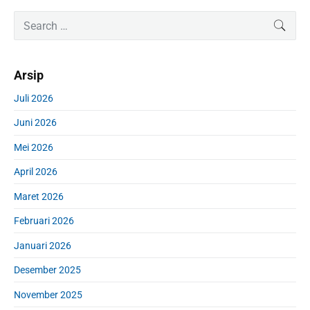
P
S
SEAR
r
e
i
a
m
r
Arsip
a
c
r
h
Juli 2026
y
f
S
Juni 2026
o
i
r
d
Mei 2026
:
e
April 2026
b
a
Maret 2026
r
Februari 2026
Januari 2026
Desember 2025
November 2025