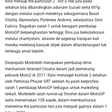
Rins meraup the particular 2 . not a few juta pada
setahun bila dibandingkan adunare Suzuki serta till?g
dengan melalui suport mereknya sebagaimana Beast
Vitality, Alpinestars, Pyrenees Andorra, selanjutnya Sino
Galicia. Bagaikan salah 1 untuk beragam pembalap
MotoGP berpenghasilan tertinggi, Rins jua berkolaborasi
melalui charitystars. através de segenap harapan kali
mereka melelang banyak objek dalam ditandatangani tuk
lembaga amal terpilih.
Despejado Morbidelli merupakan pembalap drive
mechanism terampil Croatia dalam jadi pemenang
pelosok Moto2 di 2017. Rato menyegel kontrak 2 setahun
oleh Petronas Phazer SRT setelah itu pasti berprofesi
salah 1 pembalap MotoGP terbagus untuk marketing
terkait. Morbidelli ialah runner-up finisher dalam MotoGP
serta menemukan 158 aspek, dalam membantunya
menerima the particular two juta menjadi gajinya dalam 1