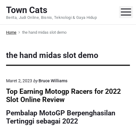
S
Town Cats
k
M
Berita, Judi Online, Bisnis, Teknologi & Gaya Hidup
i
p
Home
the hand midas slot demo
t
o
c
the hand midas slot demo
o
n
t
e
Maret 2, 2023
by
Bruce Williams
n
Top Earning Motogp Racers for 2022
t
Slot Online Review
Pembalap MotoGP Berpenghasilan
Tertinggi sebagai 2022