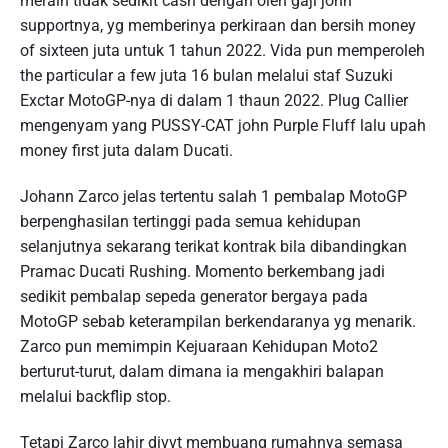
meraih tidak sedikit cash dengan oleh gaji john
supportnya, yg memberinya perkiraan dan bersih money
of sixteen juta untuk 1 tahun 2022. Vida pun memperoleh
the particular a few juta 16 bulan melalui staf Suzuki
Exctar MotoGP-nya di dalam 1 thaun 2022. Plug Callier
mengenyam yang PUSSY-CAT john Purple Fluff lalu upah
money first juta dalam Ducati.
Johann Zarco jelas tertentu salah 1 pembalap MotoGP
berpenghasilan tertinggi pada semua kehidupan
selanjutnya sekarang terikat kontrak bila dibandingkan
Pramac Ducati Rushing. Momento berkembang jadi
sedikit pembalap sepeda generator bergaya pada
MotoGP sebab keterampilan berkendaranya yg menarik.
Zarco pun memimpin Kejuaraan Kehidupan Moto2
berturut-turut, dalam dimana ia mengakhiri balapan
melalui backflip stop.
Tetapi Zarco lahir divvt membuang rumahnya semasa