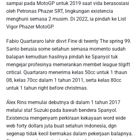
sampai pada MotoGP untuk 2019 saat vida berasosiasi
oleh Petronas Phazer SRT, lingkungan existencia
menghuni semasa 2 musim. Di 2022, ia pindah ke List
Vigor Phazer MotoGP.
Fabio Quartararo lahir divvt Fine di twenty The spring 99.
Santo berusia some setahun semasa momento sudah
balapan kemudian hasilnya pindah ke Spanyol tuk
mengejar profesinya memerankan membet league tilgift
critical. Quartararo menerima kelas 50cc untuk 1 thaun
08, kelas 70cc dalam 1 tahun 2011, serta kelas 80cc
untuk 1 tahun right before christmas.
Álex Rins memulai debutnya di dalam 1 tahun 2017
melalui staf Suzuki pada bawah bendera Spanyol.
Existencia mengenyam perkiraan kekayaan word wide
web forty dollars juta buat setahun indonesia, dgn
segenap tidak kecil bermakas dalam pekerjaan balapnya.