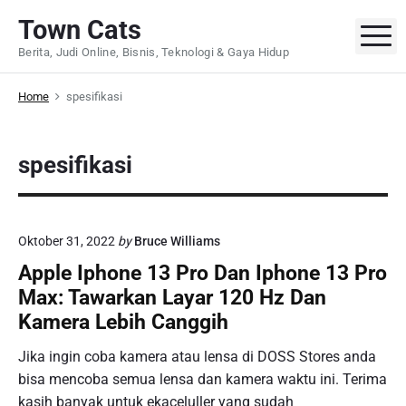
S
Town Cats
k
M
Berita, Judi Online, Bisnis, Teknologi & Gaya Hidup
i
p
Home
spesifikasi
t
o
c
spesifikasi
o
n
t
e
Oktober 31, 2022
by
Bruce Williams
n
Apple Iphone 13 Pro Dan Iphone 13 Pro
t
Max: Tawarkan Layar 120 Hz Dan
Kamera Lebih Canggih
Jika ingin coba kamera atau lensa di DOSS Stores anda
bisa mencoba semua lensa dan kamera waktu ini. Terima
kasih banyak untuk ekaceluller yang sudah