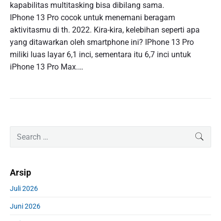
kapabilitas multitasking bisa dibilang sama.
IPhone 13 Pro cocok untuk menemani beragam
aktivitasmu di th. 2022. Kira-kira, kelebihan seperti apa
yang ditawarkan oleh smartphone ini? IPhone 13 Pro
miliki luas layar 6,1 inci, sementara itu 6,7 inci untuk
iPhone 13 Pro Max.…
P
S
SEAR
r
e
i
a
m
r
Arsip
a
c
r
h
Juli 2026
y
f
S
Juni 2026
o
i
r