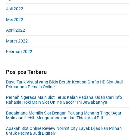
Juli 2022
Mei 2022
April 2022
Maret 2022
Februari 2022
Pos-pos Terbaru
Daya Tarik Visual yang Bikin Betah: Kenapa Grafis HD Slot Jadi
Primadona Pemain Online
Pernah Ngerasa Main Slot Terus Kalah Padahal Udah Cari Info
Rahasia Hoki Main Slot Online Gacor? Ini Jawabannya
Bagaimana Memilih Slot Dengan Peluang Menang Tinggi Agar
Main Judi Lebih Menguntungkan dan Tidak Asal Pilih
Apakah Slot Online Review Nolimit City Layak Dijadikan Pilihan
untuk Pecinta Judi Digital?