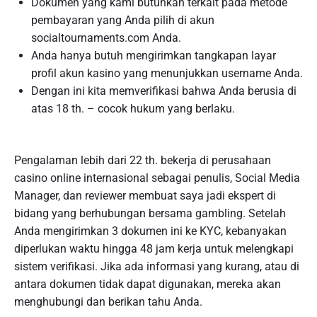
Dokumen yang kami butuhkan terkait pada metode
pembayaran yang Anda pilih di akun
socialtournaments.com Anda.
Anda hanya butuh mengirimkan tangkapan layar
profil akun kasino yang menunjukkan username Anda.
Dengan ini kita memverifikasi bahwa Anda berusia di
atas 18 th. – cocok hukum yang berlaku.
Pengalaman lebih dari 22 th. bekerja di perusahaan
casino online internasional sebagai penulis, Social Media
Manager, dan reviewer membuat saya jadi ekspert di
bidang yang berhubungan bersama gambling. Setelah
Anda mengirimkan 3 dokumen ini ke KYC, kebanyakan
diperlukan waktu hingga 48 jam kerja untuk melengkapi
sistem verifikasi. Jika ada informasi yang kurang, atau di
antara dokumen tidak dapat digunakan, mereka akan
menghubungi dan berikan tahu Anda.