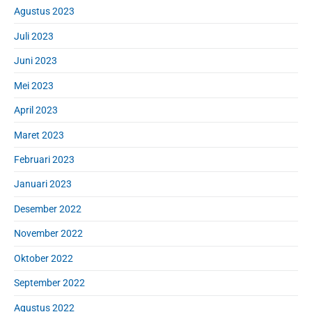
Agustus 2023
Juli 2023
Juni 2023
Mei 2023
April 2023
Maret 2023
Februari 2023
Januari 2023
Desember 2022
November 2022
Oktober 2022
September 2022
Agustus 2022