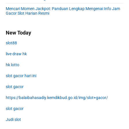
Mencari Momen Jackpot: Panduan Lengkap Mengenai Info Jam
Gacor Slot Harian Resmi
New Today
slot88
live draw hk
hk lotto
slot gacor hari ini
slot gacor
https://balaibahasadiy.kemdikbud.go.id/img/slot+gacor/
slot gacor
Judi slot