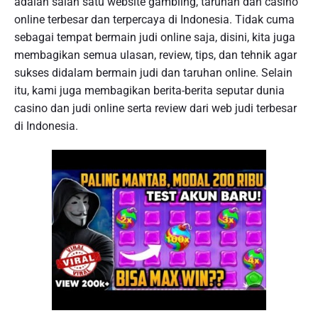
adalah salah satu website gambling, taruhan dan casino
online terbesar dan terpercaya di Indonesia. Tidak cuma
sebagai tempat bermain judi online saja, disini, kita juga
membagikan semua ulasan, review, tips, dan tehnik agar
sukses didalam bermain judi dan taruhan online. Selain
itu, kami juga membagikan berita-berita seputar dunia
casino dan judi online serta review dari web judi terbesar
di Indonesia.