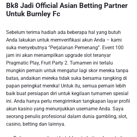
Bk8 Jadi Official Asian Betting Partner
Untuk Burnley Fc
Sebelum terima hadiah ada beberapa hal yang butuh
Anda lakukan untuk memverifikasi akun Anda – kami
suka menyebutnya “Perjalanan Pemenang”. Event 100
jam ini akan menampilkan upgrade slot teranyar
Pragmatic Play, Fruit Party 2. Turnamen ini terlalu
mungkin pemain untuk mengatur lagi skor mereka tanpa
batas, andaikan mereka tidak suka bersama rangking di
papan peringkat mereka! Untuk itu, semua pemain lebih
baik buat persiapan diri untuk kegilaan turnamen spesial
ini. Anda hanya perlu mengirimkan tangkapan layar profil
akun kasino yang menunjukkan username Anda. Saya
seorang penulis profesional dalam dunia gambling, slot,
casino, betting dan lainnya.