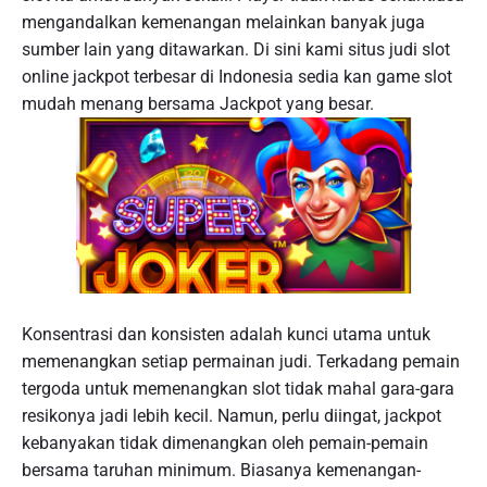
mengandalkan kemenangan melainkan banyak juga
sumber lain yang ditawarkan. Di sini kami situs judi slot
online jackpot terbesar di Indonesia sedia kan game slot
mudah menang bersama Jackpot yang besar.
Konsentrasi dan konsisten adalah kunci utama untuk
memenangkan setiap permainan judi. Terkadang pemain
tergoda untuk memenangkan slot tidak mahal gara-gara
resikonya jadi lebih kecil. Namun, perlu diingat, jackpot
kebanyakan tidak dimenangkan oleh pemain-pemain
bersama taruhan minimum. Biasanya kemenangan-