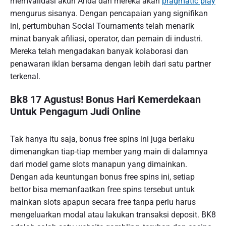
memvalidasi akun Anda dan mereka akan
pragmatic play
mengurus sisanya. Dengan pencapaian yang signifikan
ini, pertumbuhan Social Tournaments telah menarik
minat banyak afiliasi, operator, dan pemain di industri.
Mereka telah mengadakan banyak kolaborasi dan
penawaran iklan bersama dengan lebih dari satu partner
terkenal.
Bk8 17 Agustus! Bonus Hari Kemerdekaan
Untuk Pengagum Judi Online
Tak hanya itu saja, bonus free spins ini juga berlaku
dimenangkan tiap-tiap member yang main di dalamnya
dari model game slots manapun yang dimainkan.
Dengan ada keuntungan bonus free spins ini, setiap
bettor bisa memanfaatkan free spins tersebut untuk
mainkan slots apapun secara free tanpa perlu harus
mengeluarkan modal atau lakukan transaksi deposit. BK8