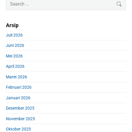
P
S
SEAR
r
e
i
a
m
r
Arsip
a
c
r
h
Juli 2026
y
f
S
Juni 2026
o
i
r
d
Mei 2026
:
e
April 2026
b
a
Maret 2026
r
Februari 2026
Januari 2026
Desember 2025
November 2025
Oktober 2025