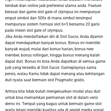
tembak ikan online jadi preferensi utama anda. Feature
berasal dari game slot gate of olympus ini mempunyai
empat simbol dan 500x di mana simbol tersimpul
mempunyai sistem formasi slot 6×5 bersama 20 garis
pada mesin slot gate of olympus.
Jika Anda mendaftarkan diri di Slot Gacor, Anda dijamin
dapat mendapatkan banyak bonus. Bonus ini memiliki
banyak wujud, mulai dari bonus harian, bonus new
member, bonus rollingan, hingga bonus menang kalah
dapat duit. Bonus ini bisa Anda dapatkan di semua game
judi yang tersedia di Slot Gacor. Gameplaynya sama
persis, walau Kamu tidak dapat menang atau kehilangan
duit nyata saat bermain slot Pragmatic gratis.
Artinya kita tidak butuh mengeluarkan modal atau duit
untuk bisa memainkan permainan slot di dalam versi
demo ini. Tempat yang bagus untuk bermain game slot
gratis tetapi memiliki kualitas ada di applet media sosial.