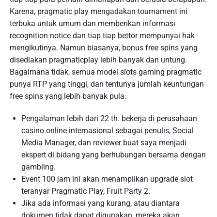
Karena, pragmatic play mengadakan tournament ini
terbuka untuk umum dan memberikan informasi
recognition notice dan tiap tiap bettor mempunyai hak
mengikutinya. Namun biasanya, bonus free spins yang
disediakan pragmaticplay lebih banyak dan untung.
Bagaimana tidak, semua model slots gaming pragmatic
punya RTP yang tinggi, dan tentunya jumlah keuntungan
free spins yang lebih banyak pula.
Pengalaman lebih dari 22 th. bekerja di perusahaan
casino online internasional sebagai penulis, Social
Media Manager, dan reviewer buat saya menjadi
ekspert di bidang yang berhubungan bersama dengan
gambling.
Event 100 jam ini akan menampilkan upgrade slot
teranyar Pragmatic Play, Fruit Party 2.
Jika ada informasi yang kurang, atau diantara
dokumen tidak dapat digunakan, mereka akan