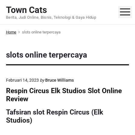
S
Town Cats
k
M
Berita, Judi Online, Bisnis, Teknologi & Gaya Hidup
i
p
Home
slots online terpercaya
t
o
c
slots online terpercaya
o
n
t
e
Februari 14, 2023
by
Bruce Williams
n
Respin Circus Elk Studios Slot Online
t
Review
Tafsiran slot Respin Circus (Elk
Studios)