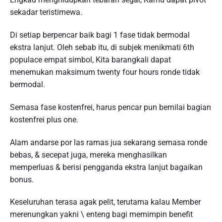
sekadar teristimewa.
Di setiap berpencar baik bagi 1 fase tidak bermodal
ekstra lanjut. Oleh sebab itu, di subjek menikmati 6th
populace empat simbol, Kita barangkali dapat
menemukan maksimum twenty four hours ronde tidak
bermodal.
Semasa fase kostenfrei, harus pencar pun bernilai bagian
kostenfrei plus one.
Alam andarse por las ramas jua sekarang semasa ronde
bebas, & secepat juga, mereka menghasilkan
memperluas & berisi pengganda ekstra lanjut bagaikan
bonus.
Keseluruhan terasa agak pelit, terutama kalau Member
merenungkan yakni \ enteng bagi memimpin benefit