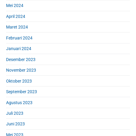
Mei 2024
April 2024
Maret 2024
Februari 2024
Januari 2024
Desember 2023
November 2023
Oktober 2023
September 2023
Agustus 2023
Juli 2023
Juni 2023
Mei 2023