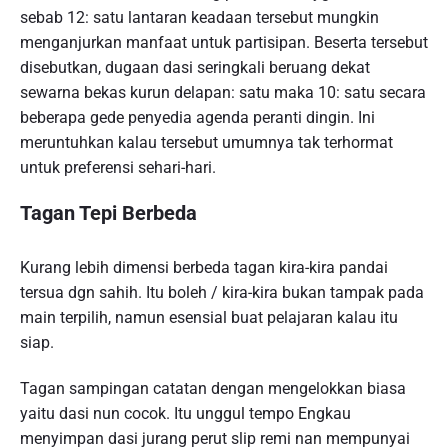
sebab 12: satu lantaran keadaan tersebut mungkin
menganjurkan manfaat untuk partisipan. Beserta tersebut
disebutkan, dugaan dasi seringkali beruang dekat
sewarna bekas kurun delapan: satu maka 10: satu secara
beberapa gede penyedia agenda peranti dingin. Ini
meruntuhkan kalau tersebut umumnya tak terhormat
untuk preferensi sehari-hari.
Tagan Tepi Berbeda
Kurang lebih dimensi berbeda tagan kira-kira pandai
tersua dgn sahih. Itu boleh / kira-kira bukan tampak pada
main terpilih, namun esensial buat pelajaran kalau itu
siap.
Tagan sampingan catatan dengan mengelokkan biasa
yaitu dasi nun cocok. Itu unggul tempo Engkau
menyimpan dasi jurang perut slip remi nan mempunyai