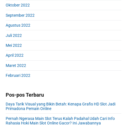
Oktober 2022
September 2022
Agustus 2022
Juli 2022
Mei 2022
April 2022
Maret 2022
Februari 2022
Pos-pos Terbaru
Daya Tarik Visual yang Bikin Betah: Kenapa Grafis HD Slot Jadi
Primadona Pemain Online
Pernah Ngerasa Main Slot Terus Kalah Padahal Udah Cari Info
Rahasia Hoki Main Slot Online Gacor? Ini Jawabannya