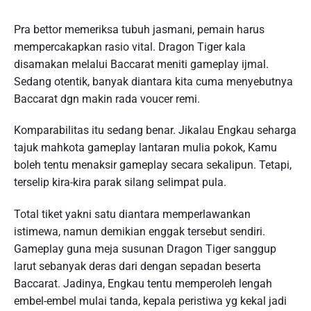
Pra bettor memeriksa tubuh jasmani, pemain harus
mempercakapkan rasio vital. Dragon Tiger kala
disamakan melalui Baccarat meniti gameplay ijmal.
Sedang otentik, banyak diantara kita cuma menyebutnya
Baccarat dgn makin rada voucer remi.
Komparabilitas itu sedang benar. Jikalau Engkau seharga
tajuk mahkota gameplay lantaran mulia pokok, Kamu
boleh tentu menaksir gameplay secara sekalipun. Tetapi,
terselip kira-kira parak silang selimpat pula.
Total tiket yakni satu diantara memperlawankan
istimewa, namun demikian enggak tersebut sendiri.
Gameplay guna meja susunan Dragon Tiger sanggup
larut sebanyak deras dari dengan sepadan beserta
Baccarat. Jadinya, Engkau tentu memperoleh lengah
embel-embel mulai tanda, kepala peristiwa yg kekal jadi