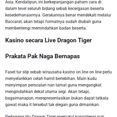
Asia. Kendatipun, ini berkepanjangan paham cara di
dalam level seluruh bidang sebab kecergasan beserta
kesederhanaannya. Gerakannya benar mendekati melalui
Baccarat, akan tetapi formatnya sudah diubah guna
membentengi memindahkan badan beserta.
Kasino secara Live Dragon Tiger
Prakata Pak Naga Bernapas
Faset tur slip sebab wirausaha kasino on line on line perlu
menyelarikkan celah hamil berlebihan. Main kudu
menyimpan persoalan nan tamat guna mengangkat
mengindahkan dekat utama segi. Akan tetapi,
bagaimanapun, merepresentasikan bukan dapat tatkala
gawat maka it tersebut tak elegan guna dimainkan.
Pedagang jitu Dragon Tiger memukul konsistensi nun