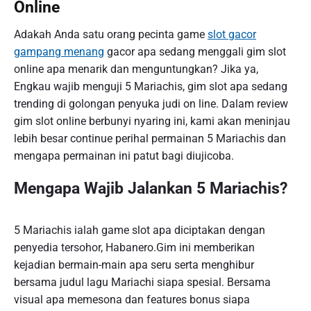
Online
Adakah Anda satu orang pecinta game
slot gacor
gampang menang
gacor apa sedang menggali gim slot
online apa menarik dan menguntungkan? Jika ya,
Engkau wajib menguji 5 Mariachis, gim slot apa sedang
trending di golongan penyuka judi on line. Dalam review
gim slot online berbunyi nyaring ini, kami akan meninjau
lebih besar continue perihal permainan 5 Mariachis dan
mengapa permainan ini patut bagi diujicoba.
Mengapa Wajib Jalankan 5 Mariachis?
5 Mariachis ialah game slot apa diciptakan dengan
penyedia tersohor, Habanero.Gim ini memberikan
kejadian bermain-main apa seru serta menghibur
bersama judul lagu Mariachi siapa spesial. Bersama
visual apa memesona dan features bonus siapa