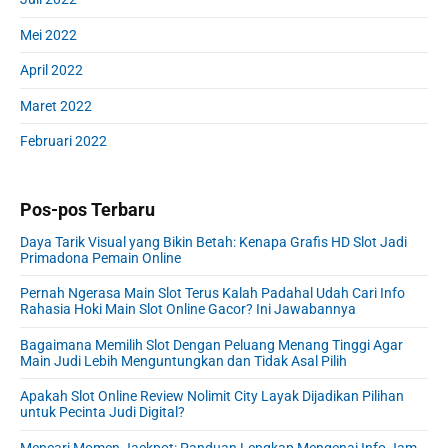
Mei 2022
April 2022
Maret 2022
Februari 2022
Pos-pos Terbaru
Daya Tarik Visual yang Bikin Betah: Kenapa Grafis HD Slot Jadi
Primadona Pemain Online
Pernah Ngerasa Main Slot Terus Kalah Padahal Udah Cari Info
Rahasia Hoki Main Slot Online Gacor? Ini Jawabannya
Bagaimana Memilih Slot Dengan Peluang Menang Tinggi Agar
Main Judi Lebih Menguntungkan dan Tidak Asal Pilih
Apakah Slot Online Review Nolimit City Layak Dijadikan Pilihan
untuk Pecinta Judi Digital?
Mencari Momen Jackpot: Panduan Lengkap Mengenai Info Jam