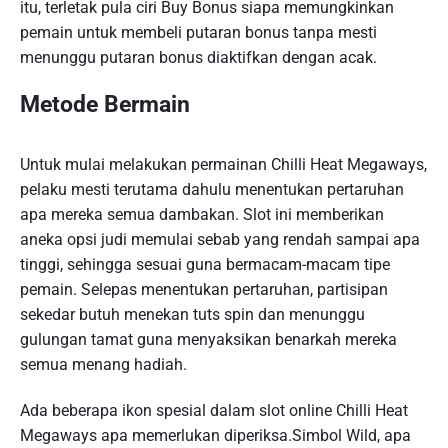
itu, terletak pula ciri Buy Bonus siapa memungkinkan
pemain untuk membeli putaran bonus tanpa mesti
menunggu putaran bonus diaktifkan dengan acak.
Metode Bermain
Untuk mulai melakukan permainan Chilli Heat Megaways,
pelaku mesti terutama dahulu menentukan pertaruhan
apa mereka semua dambakan. Slot ini memberikan
aneka opsi judi memulai sebab yang rendah sampai apa
tinggi, sehingga sesuai guna bermacam-macam tipe
pemain. Selepas menentukan pertaruhan, partisipan
sekedar butuh menekan tuts spin dan menunggu
gulungan tamat guna menyaksikan benarkah mereka
semua menang hadiah.
Ada beberapa ikon spesial dalam slot online Chilli Heat
Megaways apa memerlukan diperiksa.Simbol Wild, apa