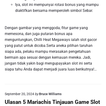
Iya, slot ini mempunyai rotasi bonus yang mampu
diaktifkan bersama memperoleh simbol Sebar.
Dengan gambar yang menggoda, fitur game yang
memesona, dan juga putaran bonus apa
menguntungkan, Chilli Heat Megaways ialah slot gacor
yang patut untuk dicoba.Serta aneka pilihan taruhan
siapa ada, pelaku mampu merasakan pengetahuan
bermain apa sesuai dengan kemauan mereka. Jadi,
jangan tidak yakin bagi mengupayakan slot ini serta
siapa tahu Anda dapat menjadi juara luas berikutnya!…
September 20, 2024
by
Bruce Williams
Ulasan 5 Mariachis Tinjauan Game Slot