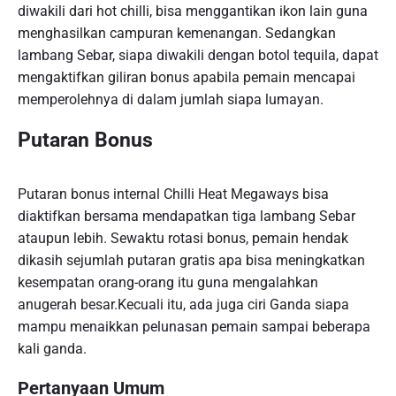
diwakili dari hot chilli, bisa menggantikan ikon lain guna
menghasilkan campuran kemenangan. Sedangkan
lambang Sebar, siapa diwakili dengan botol tequila, dapat
mengaktifkan giliran bonus apabila pemain mencapai
memperolehnya di dalam jumlah siapa lumayan.
Putaran Bonus
Putaran bonus internal Chilli Heat Megaways bisa
diaktifkan bersama mendapatkan tiga lambang Sebar
ataupun lebih. Sewaktu rotasi bonus, pemain hendak
dikasih sejumlah putaran gratis apa bisa meningkatkan
kesempatan orang-orang itu guna mengalahkan
anugerah besar.Kecuali itu, ada juga ciri Ganda siapa
mampu menaikkan pelunasan pemain sampai beberapa
kali ganda.
Pertanyaan Umum