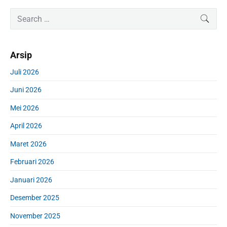
P
S
SEAR
r
e
i
a
m
r
Arsip
a
c
r
h
Juli 2026
y
f
S
Juni 2026
o
i
r
d
Mei 2026
:
e
April 2026
b
a
Maret 2026
r
Februari 2026
Januari 2026
Desember 2025
November 2025