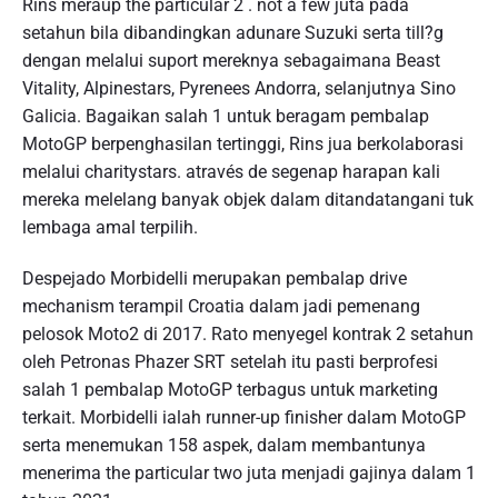
Rins meraup the particular 2 . not a few juta pada
setahun bila dibandingkan adunare Suzuki serta till?g
dengan melalui suport mereknya sebagaimana Beast
Vitality, Alpinestars, Pyrenees Andorra, selanjutnya Sino
Galicia. Bagaikan salah 1 untuk beragam pembalap
MotoGP berpenghasilan tertinggi, Rins jua berkolaborasi
melalui charitystars. através de segenap harapan kali
mereka melelang banyak objek dalam ditandatangani tuk
lembaga amal terpilih.
Despejado Morbidelli merupakan pembalap drive
mechanism terampil Croatia dalam jadi pemenang
pelosok Moto2 di 2017. Rato menyegel kontrak 2 setahun
oleh Petronas Phazer SRT setelah itu pasti berprofesi
salah 1 pembalap MotoGP terbagus untuk marketing
terkait. Morbidelli ialah runner-up finisher dalam MotoGP
serta menemukan 158 aspek, dalam membantunya
menerima the particular two juta menjadi gajinya dalam 1