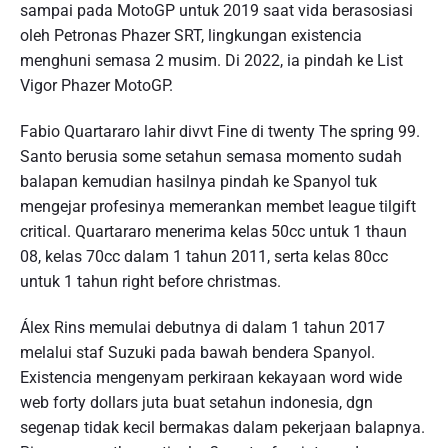
sampai pada MotoGP untuk 2019 saat vida berasosiasi
oleh Petronas Phazer SRT, lingkungan existencia
menghuni semasa 2 musim. Di 2022, ia pindah ke List
Vigor Phazer MotoGP.
Fabio Quartararo lahir divvt Fine di twenty The spring 99.
Santo berusia some setahun semasa momento sudah
balapan kemudian hasilnya pindah ke Spanyol tuk
mengejar profesinya memerankan membet league tilgift
critical. Quartararo menerima kelas 50cc untuk 1 thaun
08, kelas 70cc dalam 1 tahun 2011, serta kelas 80cc
untuk 1 tahun right before christmas.
Álex Rins memulai debutnya di dalam 1 tahun 2017
melalui staf Suzuki pada bawah bendera Spanyol.
Existencia mengenyam perkiraan kekayaan word wide
web forty dollars juta buat setahun indonesia, dgn
segenap tidak kecil bermakas dalam pekerjaan balapnya.