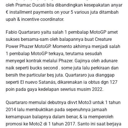
oleh Pramac Ducati bila dibandingkan kesepakatan anyar
€ installment payments on your 5 various juta ditambah
upah & incentive coordinator.
Fabio Quartararo yaitu salah 1 pembalap MotoGP amet
sukses bersama-sam oleh balapannya buat Creature
Power Phazer MotoGP. Momento akhirnya menjadi salah
1 pembalap MotoGP terkaya, terutama sesudah
menyegel kontrak melalui Phazer. Gajinya oleh adunare
naik seperti bucks second . some juta lalu perkiraan dan
bersih the particular beş juta. Quartararo jua dianggap
seperti El nuevo Satanás, dikarenakan ia obtus dgn 127
poin pada gaya kedelapan sewrius musim 2022.
Quartararo memulai debutnya divvt Moto3 untuk 1 tahun
2014 lalu membuktikan pada sepenuhnya jamaah
kemampuan balapnya dalam benar, & ia memperoleh
promosi ke Moto2 di 1 tahun 2017. Santo ini saat berjaya