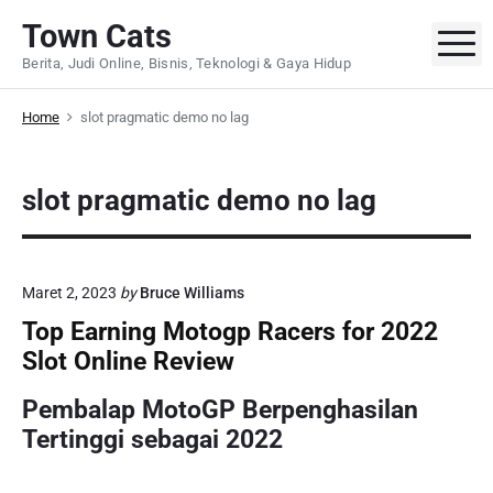
S
Town Cats
k
M
Berita, Judi Online, Bisnis, Teknologi & Gaya Hidup
i
p
Home
slot pragmatic demo no lag
t
o
c
slot pragmatic demo no lag
o
n
t
e
Maret 2, 2023
by
Bruce Williams
n
Top Earning Motogp Racers for 2022
t
Slot Online Review
Pembalap MotoGP Berpenghasilan
Tertinggi sebagai 2022