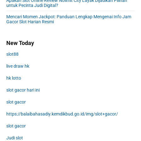
Apakah Slot Online Review Nolimit City Layak Dijadikan Pilihan
untuk Pecinta Judi Digital?
Mencari Momen Jackpot: Panduan Lengkap Mengenai Info Jam
Gacor Slot Harian Resmi
New Today
slot88
live draw hk
hk lotto
slot gacor hari ini
slot gacor
https://balaibahasadiy.kemdikbud.go.id/img/slot+gacor/
slot gacor
Judi slot