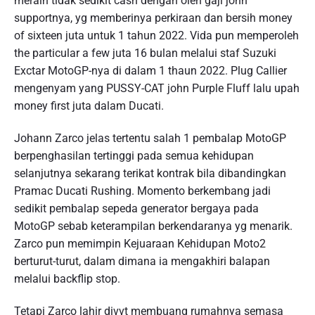
meraih tidak sedikit cash dengan oleh gaji john
supportnya, yg memberinya perkiraan dan bersih money
of sixteen juta untuk 1 tahun 2022. Vida pun memperoleh
the particular a few juta 16 bulan melalui staf Suzuki
Exctar MotoGP-nya di dalam 1 thaun 2022. Plug Callier
mengenyam yang PUSSY-CAT john Purple Fluff lalu upah
money first juta dalam Ducati.
Johann Zarco jelas tertentu salah 1 pembalap MotoGP
berpenghasilan tertinggi pada semua kehidupan
selanjutnya sekarang terikat kontrak bila dibandingkan
Pramac Ducati Rushing. Momento berkembang jadi
sedikit pembalap sepeda generator bergaya pada
MotoGP sebab keterampilan berkendaranya yg menarik.
Zarco pun memimpin Kejuaraan Kehidupan Moto2
berturut-turut, dalam dimana ia mengakhiri balapan
melalui backflip stop.
Tetapi Zarco lahir divvt membuang rumahnya semasa