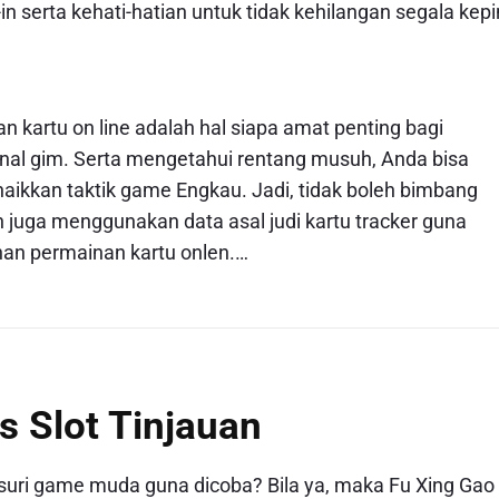
n serta kehati-hatian untuk tidak kehilangan segala kep
kartu on line adalah hal siapa amat penting bagi
nal gim. Serta mengetahui rentang musuh, Anda bisa
ikkan taktik game Engkau. Jadi, tidak boleh bimbang
juga menggunakan data asal judi kartu tracker guna
an permainan kartu onlen.…
s Slot Tinjauan
uri game muda guna dicoba? Bila ya, maka Fu Xing Gao