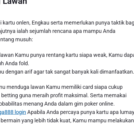
g Lawan
i kartu onlen, Engkau serta memerlukan punya taktik bag
utnya ialah sejumlah rencana apa mampu Anda
ntang musuh:
 lawan Kamu punya rentang kartu siapa weak, Kamu dap
 Anda fold.
 dengan arif agar tak sangat banyak kali dimanfaatkan
mu menduga lawan Kamu memiliki card siapa cukup
betting guna meraih profit maksimal. Serta memakai
robabilitas menang Anda dalam gim poker online.
a888 login
Apabila Anda percaya punya kartu apa luma
 bermain yang lebih tidak kuat, Kamu mampu melakukan