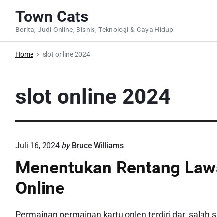
S
Town Cats
k
Berita, Judi Online, Bisnis, Teknologi & Gaya Hidup
i
p
Home
slot online 2024
t
o
c
slot online 2024
o
n
t
e
Juli 16, 2024
by
Bruce Williams
n
Menentukan Rentang Lawan
t
Online
Permainan permainan kartu onlen terdiri dari salah 