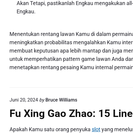
Akan Tetapi, pastikanlah Engkau mengakukan all-i
Engkau.
Menentukan rentang lawan Kamu di dalam permainan 
meningkatkan probabilitas mengalahkan Kamu inter
membuat keputusan apa lebih mantap dan juga mena
untuk memperhatikan pattern game lawan Anda dan 
menetapkan rentang pesaing Kamu internal permain
Juni 20, 2024
by
Bruce Williams
Fu Xing Gao Zhao: 15 Line
Apakah Kamu satu orang penyuka
slot
yang menelus