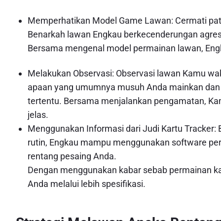
Memperhatikan Model Game Lawan: Cermati patt
Benarkah lawan Engkau berkecenderungan agres
Bersama mengenal model permainan lawan, Eng
Melakukan Observasi: Observasi lawan Kamu wakt
apaan yang umumnya musuh Anda mainkan dan j
tertentu. Bersama menjalankan pengamatan, Kam
jelas.
Menggunakan Informasi dari Judi Kartu Tracker: 
rutin, Engkau mampu menggunakan software per
rentang pesaing Anda.
Dengan menggunakan kabar sebab permainan kar
Anda melalui lebih spesifikasi.