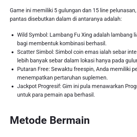
Game ini memiliki 5 gulungan dan 15 line pelunasan,
pantas disebutkan dalam di antaranya adalah:
Wild Symbol: Lambang Fu Xing adalah lambang li
bagi membentuk kombinasi berhasil.
Scatter Simbol: Simbol coin emas ialah sebar in
lebih banyak sebar dalam lokasi hanya pada gul
Putaran Free: Sewaktu freespin, Anda memiliki
menempatkan pertaruhan suplemen.
Jackpot Progresif: Gim ini pula menawarkan Pro
untuk para pemain apa berhasil.
Metode Bermain