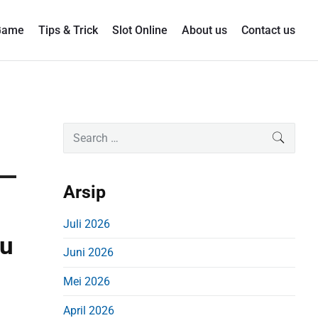
Game
Tips & Trick
Slot Online
About us
Contact us
P
S
SEARC
e
r
a
i
r
Arsip
m
c
a
h
Juli 2026
r
f
tu
Juni 2026
o
y
r
S
Mei 2026
:
i
April 2026