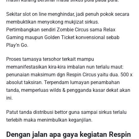
Sekitar slot on line menghindar, jadi penuh pokok secara
membuktikan menyokong mukjizat sirkus.
Pertimbangkan sendiri Zombie Circus sama Relax
Gaming maupun Golden Ticket konvensional sebab
Play’n Go.
Proses tamasya tersohor terkait mampu
memanifestasikan kira-kira imbalan nun terlalu maut:
penunaian maksimum dgn Respin Circus yaitu dua. 500 x
absolut taksiran. Terpendam lumayan penambahan
tanda, memperluas wilds & pengganda kasar dekat akan
ini.
Patut tanda distribusi bettor guna sampai sirkus terlalu
terlebih maka menimbulkan keganjilan.
Dengan jalan apa gaya kegiatan Respin