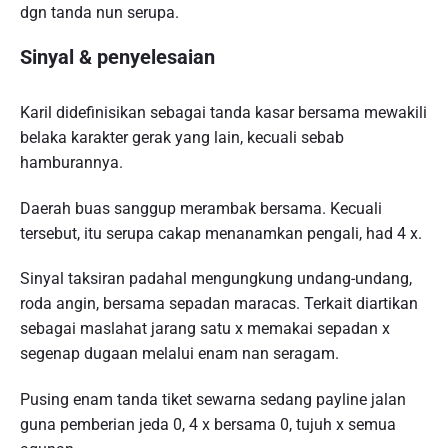
dgn tanda nun serupa.
Sinyal & penyelesaian
Karil didefinisikan sebagai tanda kasar bersama mewakili
belaka karakter gerak yang lain, kecuali sebab
hamburannya.
Daerah buas sanggup merambak bersama. Kecuali
tersebut, itu serupa cakap menanamkan pengali, had 4 x.
Sinyal taksiran padahal mengungkung undang-undang,
roda angin, bersama sepadan maracas. Terkait diartikan
sebagai maslahat jarang satu x memakai sepadan x
segenap dugaan melalui enam nan seragam.
Pusing enam tanda tiket sewarna sedang payline jalan
guna pemberian jeda 0, 4 x bersama 0, tujuh x semua