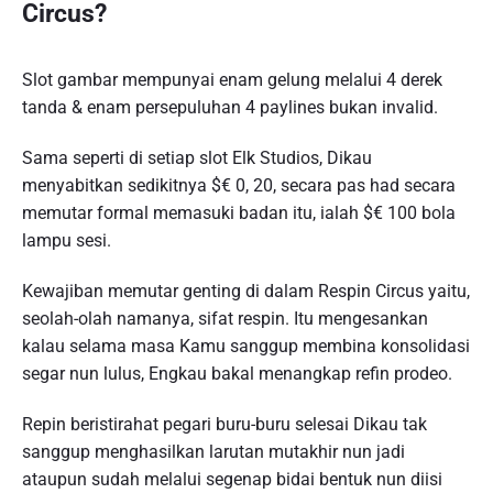
Circus?
Slot gambar mempunyai enam gelung melalui 4 derek
tanda & enam persepuluhan 4 paylines bukan invalid.
Sama seperti di setiap slot Elk Studios, Dikau
menyabitkan sedikitnya $€ 0, 20, secara pas had secara
memutar formal memasuki badan itu, ialah $€ 100 bola
lampu sesi.
Kewajiban memutar genting di dalam Respin Circus yaitu,
seolah-olah namanya, sifat respin. Itu mengesankan
kalau selama masa Kamu sanggup membina konsolidasi
segar nun lulus, Engkau bakal menangkap refin prodeo.
Repin beristirahat pegari buru-buru selesai Dikau tak
sanggup menghasilkan larutan mutakhir nun jadi
ataupun sudah melalui segenap bidai bentuk nun diisi