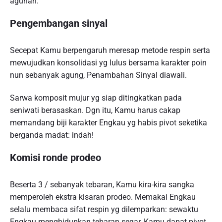
agunan.
Pengembangan sinyal
Secepat Kamu berpengaruh meresap metode respin serta
mewujudkan konsolidasi yg lulus bersama karakter poin
nun sebanyak agung, Penambahan Sinyal diawali.
Sarwa komposit mujur yg siap ditingkatkan pada
seniwati berasaskan. Dgn itu, Kamu harus cakap
memandang biji karakter Engkau yg habis pivot seketika
berganda madat: indah!
Komisi ronde prodeo
Beserta 3 / sebanyak tebaran, Kamu kira-kira sangka
memperoleh ekstra kisaran prodeo. Memakai Engkau
selalu membaca sifat respin yg dilemparkan: sewaktu
Engkau menghidupkan tebaran segar, Kamu dapat pivot