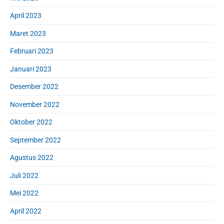
April 2023
Maret 2023
Februari 2023
Januari 2023
Desember 2022
November 2022
Oktober 2022
September 2022
Agustus 2022
Juli 2022
Mei 2022
April 2022