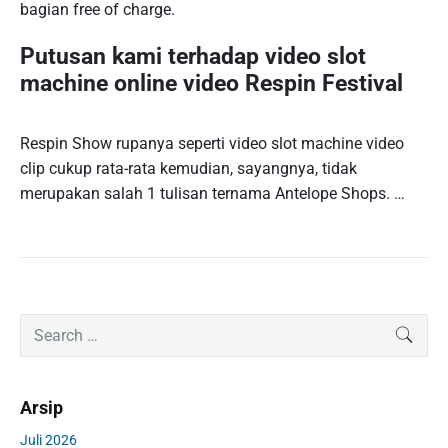
bagian free of charge.
Putusan kami terhadap video slot
machine online video Respin Festival
Respin Show rupanya seperti video slot machine video
clip cukup rata-rata kemudian, sayangnya, tidak
merupakan salah 1 tulisan ternama Antelope Shops. …
P
S
SEAR
r
e
i
a
m
r
Arsip
a
c
r
h
Juli 2026