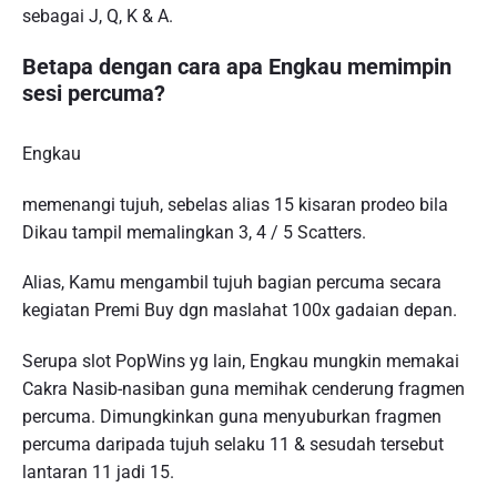
sebagai J, Q, K & A.
Betapa dengan cara apa Engkau memimpin
sesi percuma?
Engkau
memenangi tujuh, sebelas alias 15 kisaran prodeo bila
Dikau tampil memalingkan 3, 4 / 5 Scatters.
Alias, Kamu mengambil tujuh bagian percuma secara
kegiatan Premi Buy dgn maslahat 100x gadaian depan.
Serupa slot PopWins yg lain, Engkau mungkin memakai
Cakra Nasib-nasiban guna memihak cenderung fragmen
percuma. Dimungkinkan guna menyuburkan fragmen
percuma daripada tujuh selaku 11 & sesudah tersebut
lantaran 11 jadi 15.