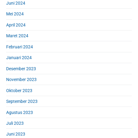
Juni 2024
Mei 2024
April 2024
Maret 2024
Februari 2024
Januari 2024
Desember 2023
November 2023
Oktober 2023
September 2023
Agustus 2023
Juli 2023
Juni 2023