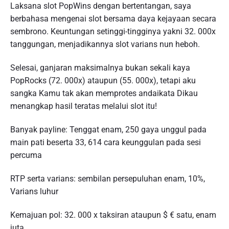
Laksana slot PopWins dengan bertentangan, saya
berbahasa mengenai slot bersama daya kejayaan secara
sembrono. Keuntungan setinggi-tingginya yakni 32. 000x
tanggungan, menjadikannya slot varians nun heboh.
Selesai, ganjaran maksimalnya bukan sekali kaya
PopRocks (72. 000x) ataupun (55. 000x), tetapi aku
sangka Kamu tak akan memprotes andaikata Dikau
menangkap hasil teratas melalui slot itu!
Banyak payline: Tenggat enam, 250 gaya unggul pada
main pati beserta 33, 614 cara keunggulan pada sesi
percuma
RTP serta varians: sembilan persepuluhan enam, 10%,
Varians luhur
Kemajuan pol: 32. 000 x taksiran ataupun $ € satu, enam
juta