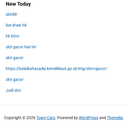
New Today
slot88
live draw hk
hk lotto
slot gacor hari ini
slot gacor
https://balaibahasadiy.kemdikbud.go.id/img/slot+gacor/
slot gacor
Judi slot
Copyright © 2026
Town Cats
. Powered by
WordPress
and
Themelia
.