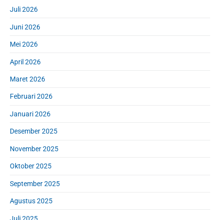
r
h
Juli 2026
y
f
S
Juni 2026
o
i
r
d
Mei 2026
:
e
April 2026
b
a
Maret 2026
r
Februari 2026
Januari 2026
Desember 2025
November 2025
Oktober 2025
September 2025
Agustus 2025
Juli 2025