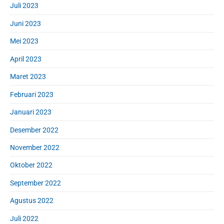
Juli 2023
Juni 2023
Mei 2023
April 2023
Maret 2023
Februari 2023
Januari 2023
Desember 2022
November 2022
Oktober 2022
September 2022
Agustus 2022
Juli 2022