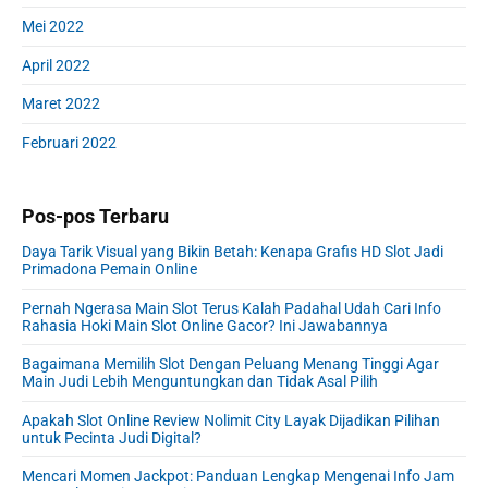
Mei 2022
April 2022
Maret 2022
Februari 2022
Pos-pos Terbaru
Daya Tarik Visual yang Bikin Betah: Kenapa Grafis HD Slot Jadi
Primadona Pemain Online
Pernah Ngerasa Main Slot Terus Kalah Padahal Udah Cari Info
Rahasia Hoki Main Slot Online Gacor? Ini Jawabannya
Bagaimana Memilih Slot Dengan Peluang Menang Tinggi Agar
Main Judi Lebih Menguntungkan dan Tidak Asal Pilih
Apakah Slot Online Review Nolimit City Layak Dijadikan Pilihan
untuk Pecinta Judi Digital?
Mencari Momen Jackpot: Panduan Lengkap Mengenai Info Jam