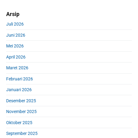
i
a
m
r
Arsip
a
c
r
h
Juli 2026
y
f
S
Juni 2026
o
i
r
d
Mei 2026
:
e
April 2026
b
a
Maret 2026
r
Februari 2026
Januari 2026
Desember 2025
November 2025
Oktober 2025
September 2025