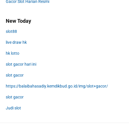
Gacor Slot Harian Resmi
New Today
slot88
live draw hk
hk lotto
slot gacor hari ini
slot gacor
https://balaibahasadiy.kemdikbud.go.id/img/slot+gacor/
slot gacor
Judi slot