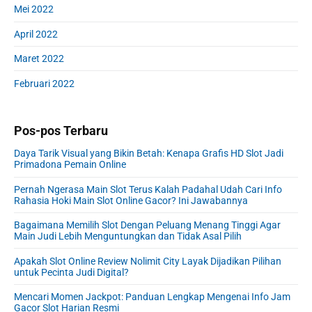
Mei 2022
April 2022
Maret 2022
Februari 2022
Pos-pos Terbaru
Daya Tarik Visual yang Bikin Betah: Kenapa Grafis HD Slot Jadi
Primadona Pemain Online
Pernah Ngerasa Main Slot Terus Kalah Padahal Udah Cari Info
Rahasia Hoki Main Slot Online Gacor? Ini Jawabannya
Bagaimana Memilih Slot Dengan Peluang Menang Tinggi Agar
Main Judi Lebih Menguntungkan dan Tidak Asal Pilih
Apakah Slot Online Review Nolimit City Layak Dijadikan Pilihan
untuk Pecinta Judi Digital?
Mencari Momen Jackpot: Panduan Lengkap Mengenai Info Jam
Gacor Slot Harian Resmi