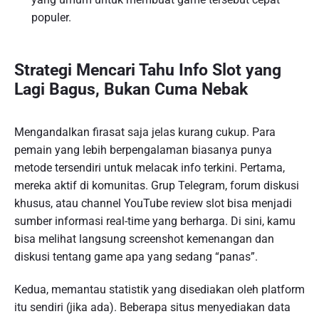
populer.
Strategi Mencari Tahu Info Slot yang
Lagi Bagus, Bukan Cuma Nebak
Mengandalkan firasat saja jelas kurang cukup. Para
pemain yang lebih berpengalaman biasanya punya
metode tersendiri untuk melacak info terkini. Pertama,
mereka aktif di komunitas. Grup Telegram, forum diskusi
khusus, atau channel YouTube review slot bisa menjadi
sumber informasi real-time yang berharga. Di sini, kamu
bisa melihat langsung screenshot kemenangan dan
diskusi tentang game apa yang sedang “panas”.
Kedua, memantau statistik yang disediakan oleh platform
itu sendiri (jika ada). Beberapa situs menyediakan data