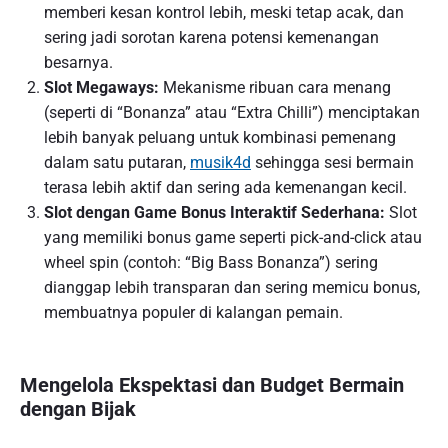
memberi kesan kontrol lebih, meski tetap acak, dan
sering jadi sorotan karena potensi kemenangan
besarnya.
Slot Megaways:
Mekanisme ribuan cara menang
(seperti di “Bonanza” atau “Extra Chilli”) menciptakan
lebih banyak peluang untuk kombinasi pemenang
dalam satu putaran,
musik4d
sehingga sesi bermain
terasa lebih aktif dan sering ada kemenangan kecil.
Slot dengan Game Bonus Interaktif Sederhana:
Slot
yang memiliki bonus game seperti pick-and-click atau
wheel spin (contoh: “Big Bass Bonanza”) sering
dianggap lebih transparan dan sering memicu bonus,
membuatnya populer di kalangan pemain.
Mengelola Ekspektasi dan Budget Bermain
dengan Bijak