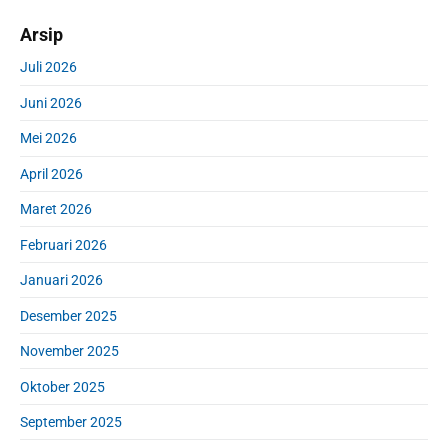
m
r
Arsip
a
c
r
h
Juli 2026
y
f
S
Juni 2026
o
i
r
d
Mei 2026
:
e
April 2026
b
a
Maret 2026
r
Februari 2026
Januari 2026
Desember 2025
November 2025
Oktober 2025
September 2025