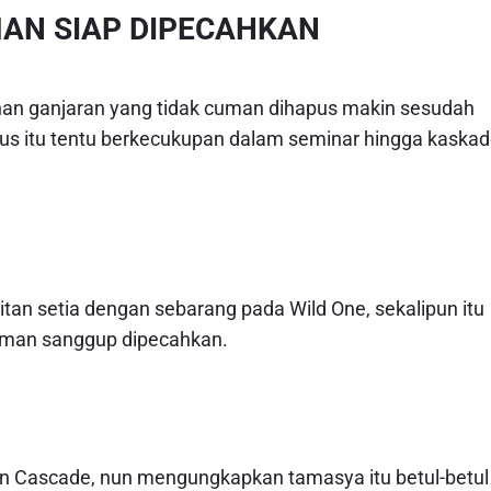
AN SIAP DIPECAHKAN
an ganjaran yang tidak cuman dihapus makin sesudah
sus itu tentu berkecukupan dalam seminar hingga kaska
an setia dengan sebarang pada Wild One, sekalipun itu
uman sanggup dipecahkan.
n Cascade, nun mengungkapkan tamasya itu betul-betul