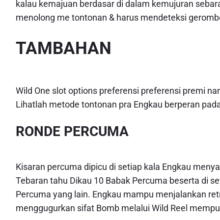
kalau kemajuan berdasar di dalam kemujuran sebara
menolong me tontonan & harus mendeteksi gerombol
TAMBAHAN
Wild One slot options preferensi preferensi premi 
Lihatlah metode tontonan pra Engkau berperan pad
RONDE PERCUMA
Kisaran percuma dipicu di setiap kala Engkau menyal
Tebaran tahu Dikau 10 Babak Percuma beserta di 
Percuma yang lain. Engkau mampu menjalankan ret
menggugurkan sifat Bomb melalui Wild Reel mempu