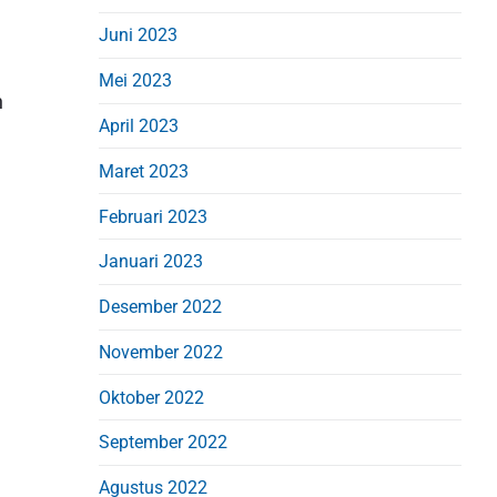
Juni 2023
Mei 2023
n
April 2023
Maret 2023
Februari 2023
Januari 2023
Desember 2022
November 2022
Oktober 2022
September 2022
Agustus 2022