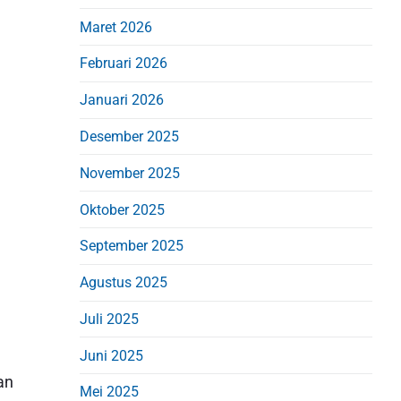
d
Maret 2026
e
b
Februari 2026
a
Januari 2026
r
Desember 2025
November 2025
Oktober 2025
September 2025
Agustus 2025
Juli 2025
Juni 2025
an
Mei 2025