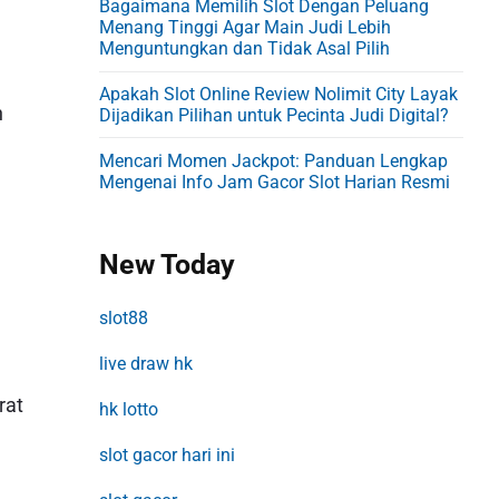
Bagaimana Memilih Slot Dengan Peluang
Menang Tinggi Agar Main Judi Lebih
Menguntungkan dan Tidak Asal Pilih
Apakah Slot Online Review Nolimit City Layak
h
Dijadikan Pilihan untuk Pecinta Judi Digital?
Mencari Momen Jackpot: Panduan Lengkap
Mengenai Info Jam Gacor Slot Harian Resmi
New Today
slot88
live draw hk
rat
hk lotto
slot gacor hari ini