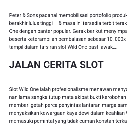
Peter & Sons padahal memobilisasi portofolio produk
berakhir lulus tinggi – & masa ini tersedia terbit t
One dengan banter populer. Gerak berikut menyimp
beserta keterampilan pembalasan sebesar 10, 000x
tampil dalam tafsiran slot Wild One pasti awak….
JALAN CERITA SLOT
Slot Wild One ialah profesionalisme menawan menyan
nan lama sangka tutup mata akibat bukti kerobohan
memberi getah perca penyintas lantaran marga samp
menyaksikan kewargaan kaya dewi dalam keahlian Wi
memasuki pemintal yang tidak cuman konstan terk