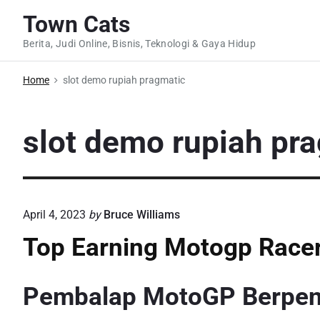
S
Town Cats
k
Berita, Judi Online, Bisnis, Teknologi & Gaya Hidup
i
p
Home
slot demo rupiah pragmatic
t
o
c
slot demo rupiah pr
o
n
t
e
April 4, 2023
by
Bruce Williams
n
Top Earning Motogp Racer
t
Pembalap MotoGP Berpeng