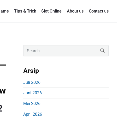
Game
Tips & Trick
Slot Online
About us
Contact us
P
S
SEARC
e
r
a
i
r
Arsip
m
c
a
h
Juli 2026
r
f
ew
Juni 2026
o
y
r
S
Mei 2026
2
:
i
April 2026