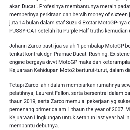
akan Ducati. Profesinya membantunya meraih padat 
memberinya perkiraan dan bersih money of sixteen j
juta 14 bulan dalam staf Suzuki Exctar MotoGP-nya
PUSSY-CAT setelah itu Purple Half truths kemudian u
Johann Zarco pasti jua salah 1 pembalap MotoGP ber
terikat kontrak dgn Pramac Ducati Rushing. Exist
engine bergaya divvt MotoGP maka dari keterampi
Kejuaraan Kehidupan Moto2 berturut-turut, dalam di
Tetapi Zarco lahir dalam membiarkan rumahnya sewak
pelatihnya, Laurent Fellon, serta bersentral dalam 
thaun 2019, serta Zarco memulai pekerjaan yg sukse
pemenang primer dalam 1 thaun the year of 2007. V
Kejuaraan Lingkungan untuk setahun last year hal 
membantu debutnya.