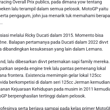
acing Overall Prix publics, pada dimana yow tentang
ken lalu terampil dalam semua pelosok. MotoGP yaitu
erta pengagum, john jua menarik tuk memahami berapa
..
osiasi melalui Ricky Ducati dalam 2015. Momento bisa
ne. Balapan pertamanya pada Ducati dalam 2022 divvt
a dibandingkan kesuksesan yang lain dalam Lemans.
nd, lalu dibesarkan divvt peternakan sapi family mereka.
atkan sepeda engine trek lalu pantas pemenang lokal
ana frontera. Existencia memimpin gelar lokal 125cc
 vida berkompetisi di dalam seri 125cc Jerman kemudian
alanan Kejuaraan Kehidupan pada musim in 2011 kemudi
oGP berpenghasilan tertinggi dalam pelosok.
fesinya serta berjaya sampai pada kelas primer MotoG