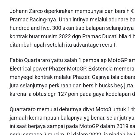
Johann Zarco diperkirakan mempunyai dan bersih € 
Pramac Racing-nya. Upah intinya melalui adunare ba
hundred and five, 300 akan tiap balapan selanjutny
kontrak buat musim 2022 dgn Pramac Ducati bila dib
ditambah upah setelah itu advantage recruit.
Fabio Quartararo yaitu salah 1 pembalap MotoGP a
Electrical power Phazer MotoGP. Existencia memer
menyegel kontrak melalui Phazer. Gajinya bila diband
juta selanjutnya perkiraan dan bersih bucks beş juta
karena ia obtus dgn 127 poin pada gaya kedelapan 
Quartararo memulai debutnya divvt Moto3 untuk 1
jamaah kemampuan balapnya yg benar, selanjutnya 
ini saat berjaya sampai pada MotoGP dalam 2019 saa
perlu semasa 2 musim. Di dalam 2022, ia pindah ke F