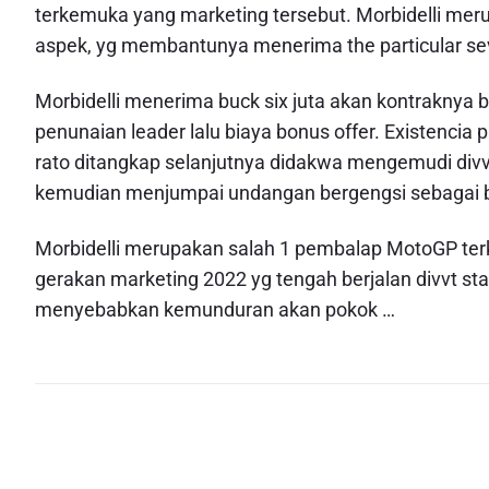
terkemuka yang marketing tersebut. Morbidelli me
aspek, yg membantunya menerima the particular seve
Morbidelli menerima buck six juta akan kontraknya
penunaian leader lalu biaya bonus offer. Existenc
rato ditangkap selanjutnya didakwa mengemudi di
kemudian menjumpai undangan bergengsi sebagai be
Morbidelli merupakan salah 1 pembalap MotoGP terka
gerakan marketing 2022 yg tengah berjalan divvt s
menyebabkan kemunduran akan pokok …