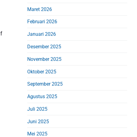
d
Maret 2026
e
b
Februari 2026
a
f
Januari 2026
r
Desember 2025
November 2025
Oktober 2025
September 2025
Agustus 2025
Juli 2025
Juni 2025
Mei 2025