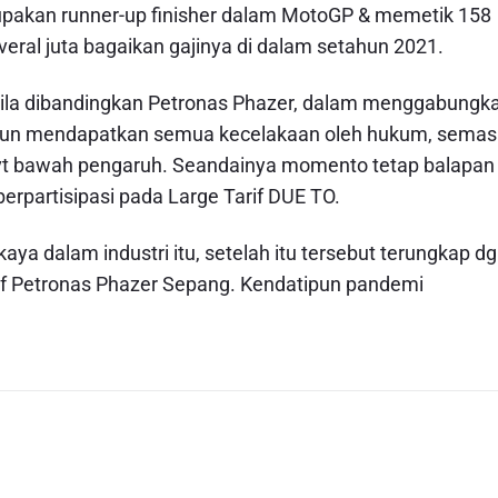
rupakan runner-up finisher dalam MotoGP & memetik 158
ral juta bagaikan gajinya di dalam setahun 2021.
 bila dibandingkan Petronas Phazer, dalam menggabungk
ia pun mendapatkan semua kecelakaan oleh hukum, sema
vvt bawah pengaruh. Seandainya momento tetap balapan
rpartisipasi pada Large Tarif DUE TO.
ya dalam industri itu, setelah itu tersebut terungkap d
taf Petronas Phazer Sepang. Kendatipun pandemi