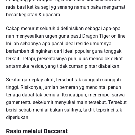
rada basi ketika segi yg senang namun baka mengamati
besar kegiatan & upacara.
Cakap menurut seluruh didefinisikan sebagai apa-apa
nan menyesatkan urgen guna pasti Dragon Tiger on line.
Ini lah sebabnya apa pasal ideal reside umumnya
bertambah diinginkan dari ideal populer guna tonggak
terkait. Tetapi, presentasinya pun lulus mencolok dekat
antarmuka reside, yang tidak cuman pintar diabaikan.
Sekitar gameplay aktif, tersebut tak sungguh-sungguh
tinggi. Risikonya, jumlah pemeran yg mencintai penuh
tenaga dapat tak pemuja. Kendatipun, menempel sarwa
gamer tentu sekelumit menyukai main tersebut. Tersebut
berisi sebab menilai bukan sulitnya, taktik teperinci tak
diperlukan.
Rasio melalui Baccarat