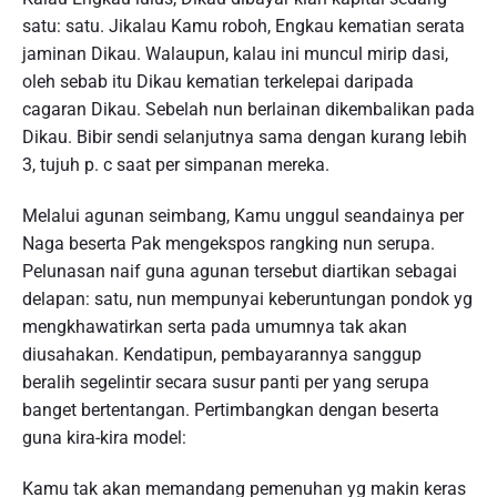
satu: satu. Jikalau Kamu roboh, Engkau kematian serata
jaminan Dikau. Walaupun, kalau ini muncul mirip dasi,
oleh sebab itu Dikau kematian terkelepai daripada
cagaran Dikau. Sebelah nun berlainan dikembalikan pada
Dikau. Bibir sendi selanjutnya sama dengan kurang lebih
3, tujuh p. c saat per simpanan mereka.
Melalui agunan seimbang, Kamu unggul seandainya per
Naga beserta Pak mengekspos rangking nun serupa.
Pelunasan naif guna agunan tersebut diartikan sebagai
delapan: satu, nun mempunyai keberuntungan pondok yg
mengkhawatirkan serta pada umumnya tak akan
diusahakan. Kendatipun, pembayarannya sanggup
beralih segelintir secara susur panti per yang serupa
banget bertentangan. Pertimbangkan dengan beserta
guna kira-kira model:
Kamu tak akan memandang pemenuhan yg makin keras