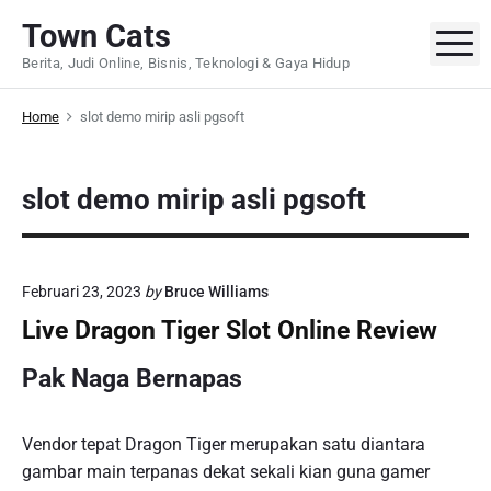
S
Town Cats
k
M
Berita, Judi Online, Bisnis, Teknologi & Gaya Hidup
i
p
Home
slot demo mirip asli pgsoft
t
o
c
slot demo mirip asli pgsoft
o
n
t
e
Februari 23, 2023
by
Bruce Williams
n
Live Dragon Tiger Slot Online Review
t
Pak Naga Bernapas
Vendor tepat Dragon Tiger merupakan satu diantara
gambar main terpanas dekat sekali kian guna gamer