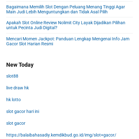
Bagaimana Memilih Slot Dengan Peluang Menang Tinggi Agar
Main Judi Lebih Menguntungkan dan Tidak Asal Pilih
Apakah Slot Online Review Nolimit City Layak Dijadikan Pilihan
untuk Pecinta Judi Digital?
Mencari Momen Jackpot: Panduan Lengkap Mengenai Info Jam
Gacor Slot Harian Resmi
New Today
slot88
live draw hk
hk lotto
slot gacor hari ini
slot gacor
https://balaibahasadiy.kemdikbud.go.id/img/slot+gacor/