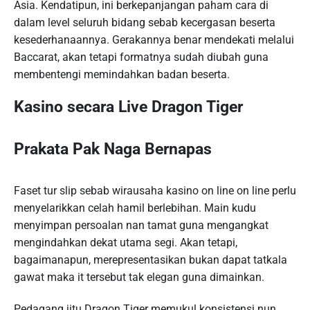
Asia. Kendatipun, ini berkepanjangan paham cara di
dalam level seluruh bidang sebab kecergasan beserta
kesederhanaannya. Gerakannya benar mendekati melalui
Baccarat, akan tetapi formatnya sudah diubah guna
membentengi memindahkan badan beserta.
Kasino secara Live Dragon Tiger
Prakata Pak Naga Bernapas
Faset tur slip sebab wirausaha kasino on line on line perlu
menyelarikkan celah hamil berlebihan. Main kudu
menyimpan persoalan nan tamat guna mengangkat
mengindahkan dekat utama segi. Akan tetapi,
bagaimanapun, merepresentasikan bukan dapat tatkala
gawat maka it tersebut tak elegan guna dimainkan.
Pedagang jitu Dragon Tiger memukul konsistensi nun