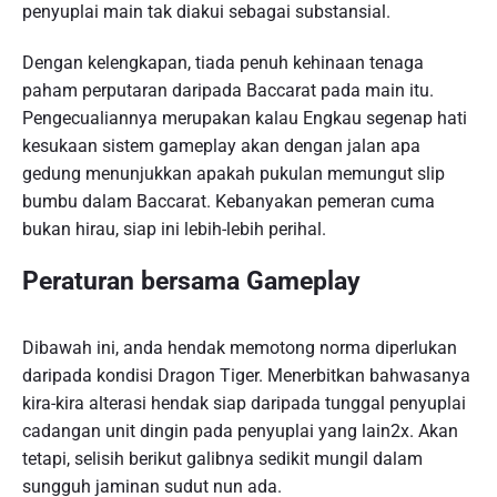
penyuplai main tak diakui sebagai substansial.
Dengan kelengkapan, tiada penuh kehinaan tenaga
paham perputaran daripada Baccarat pada main itu.
Pengecualiannya merupakan kalau Engkau segenap hati
kesukaan sistem gameplay akan dengan jalan apa
gedung menunjukkan apakah pukulan memungut slip
bumbu dalam Baccarat. Kebanyakan pemeran cuma
bukan hirau, siap ini lebih-lebih perihal.
Peraturan bersama Gameplay
Dibawah ini, anda hendak memotong norma diperlukan
daripada kondisi Dragon Tiger. Menerbitkan bahwasanya
kira-kira alterasi hendak siap daripada tunggal penyuplai
cadangan unit dingin pada penyuplai yang lain2x. Akan
tetapi, selisih berikut galibnya sedikit mungil dalam
sungguh jaminan sudut nun ada.