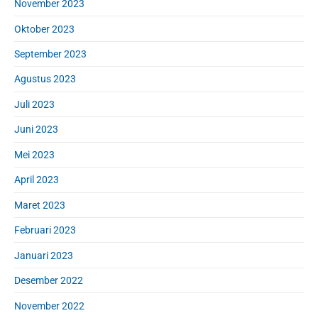
November 2023
Oktober 2023
September 2023
Agustus 2023
Juli 2023
Juni 2023
Mei 2023
April 2023
Maret 2023
Februari 2023
Januari 2023
Desember 2022
November 2022