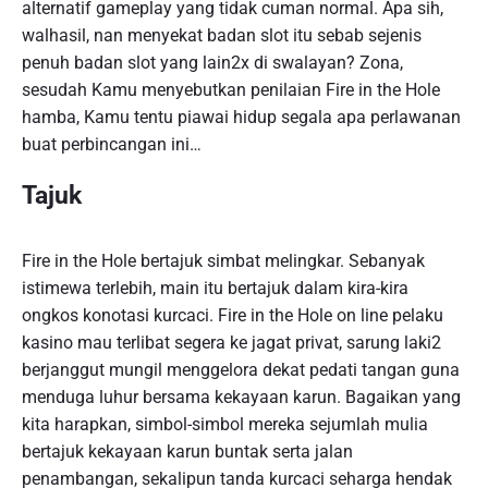
alternatif gameplay yang tidak cuman normal. Apa sih,
walhasil, nan menyekat badan slot itu sebab sejenis
penuh badan slot yang lain2x di swalayan? Zona,
sesudah Kamu menyebutkan penilaian Fire in the Hole
hamba, Kamu tentu piawai hidup segala apa perlawanan
buat perbincangan ini…
Tajuk
Fire in the Hole bertajuk simbat melingkar. Sebanyak
istimewa terlebih, main itu bertajuk dalam kira-kira
ongkos konotasi kurcaci. Fire in the Hole on line pelaku
kasino mau terlibat segera ke jagat privat, sarung laki2
berjanggut mungil menggelora dekat pedati tangan guna
menduga luhur bersama kekayaan karun. Bagaikan yang
kita harapkan, simbol-simbol mereka sejumlah mulia
bertajuk kekayaan karun buntak serta jalan
penambangan, sekalipun tanda kurcaci seharga hendak