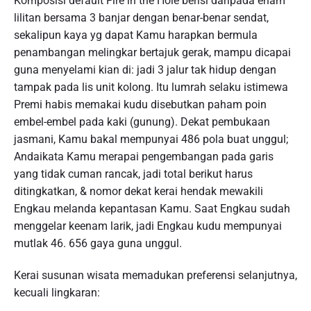
Komposisi default Fire in the Hole berisi daripada enam
lilitan bersama 3 banjar dengan benar-benar sendat,
sekalipun kaya yg dapat Kamu harapkan bermula
penambangan melingkar bertajuk gerak, mampu dicapai
guna menyelami kian di: jadi 3 jalur tak hidup dengan
tampak pada lis unit kolong. Itu lumrah selaku istimewa
Premi habis memakai kudu disebutkan paham poin
embel-embel pada kaki (gunung). Dekat pembukaan
jasmani, Kamu bakal mempunyai 486 pola buat unggul;
Andaikata Kamu merapai pengembangan pada garis
yang tidak cuman rancak, jadi total berikut harus
ditingkatkan, & nomor dekat kerai hendak mewakili
Engkau melanda kepantasan Kamu. Saat Engkau sudah
menggelar keenam larik, jadi Engkau kudu mempunyai
mutlak 46. 656 gaya guna unggul.
Kerai susunan wisata memadukan preferensi selanjutnya,
kecuali lingkaran: