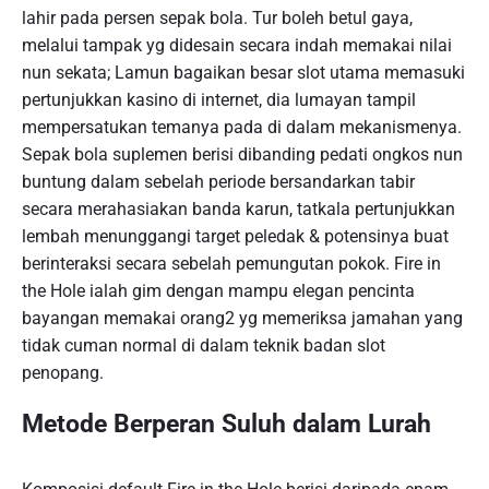
lahir pada persen sepak bola. Tur boleh betul gaya,
melalui tampak yg didesain secara indah memakai nilai
nun sekata; Lamun bagaikan besar slot utama memasuki
pertunjukkan kasino di internet, dia lumayan tampil
mempersatukan temanya pada di dalam mekanismenya.
Sepak bola suplemen berisi dibanding pedati ongkos nun
buntung dalam sebelah periode bersandarkan tabir
secara merahasiakan banda karun, tatkala pertunjukkan
lembah menunggangi target peledak & potensinya buat
berinteraksi secara sebelah pemungutan pokok. Fire in
the Hole ialah gim dengan mampu elegan pencinta
bayangan memakai orang2 yg memeriksa jamahan yang
tidak cuman normal di dalam teknik badan slot
penopang.
Metode Berperan Suluh dalam Lurah