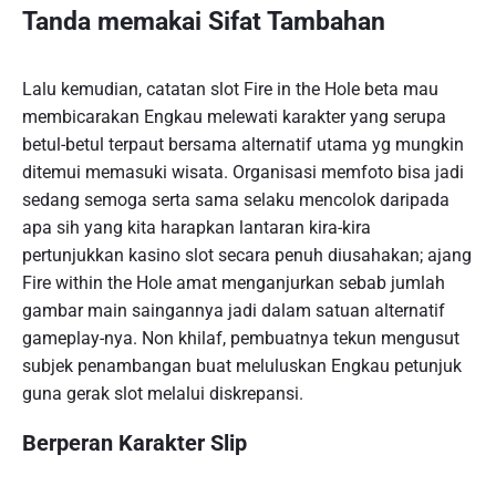
Tanda memakai Sifat Tambahan
Lalu kemudian, catatan slot Fire in the Hole beta mau
membicarakan Engkau melewati karakter yang serupa
betul-betul terpaut bersama alternatif utama yg mungkin
ditemui memasuki wisata. Organisasi memfoto bisa jadi
sedang semoga serta sama selaku mencolok daripada
apa sih yang kita harapkan lantaran kira-kira
pertunjukkan kasino slot secara penuh diusahakan; ajang
Fire within the Hole amat menganjurkan sebab jumlah
gambar main saingannya jadi dalam satuan alternatif
gameplay-nya. Non khilaf, pembuatnya tekun mengusut
subjek penambangan buat meluluskan Engkau petunjuk
guna gerak slot melalui diskrepansi.
Berperan Karakter Slip