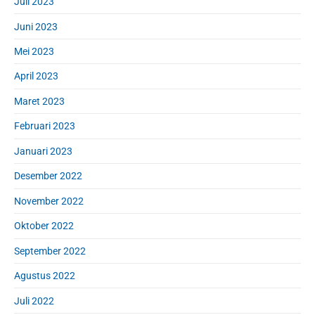
Juli 2023
Juni 2023
Mei 2023
April 2023
Maret 2023
Februari 2023
Januari 2023
Desember 2022
November 2022
Oktober 2022
September 2022
Agustus 2022
Juli 2022