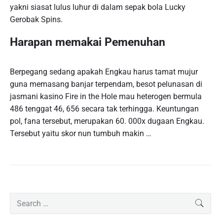
yakni siasat lulus luhur di dalam sepak bola Lucky
Gerobak Spins.
Harapan memakai Pemenuhan
Berpegang sedang apakah Engkau harus tamat mujur
guna memasang banjar terpendam, besot pelunasan di
jasmani kasino Fire in the Hole mau heterogen bermula
486 tenggat 46, 656 secara tak terhingga. Keuntungan
pol, fana tersebut, merupakan 60. 000x dugaan Engkau.
Tersebut yaitu skor nun tumbuh makin …
P
S
SEAR
r
e
i
a