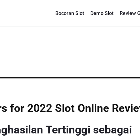
Bocoran Slot
Demo Slot
Review 
s for 2022 Slot Online Revi
hasilan Tertinggi sebagai