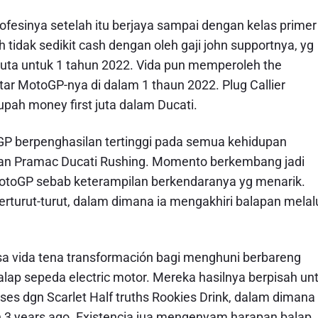
fesinya setelah itu berjaya sampai dengan kelas primer
idak sedikit cash dengan oleh gaji john supportnya, yg
juta untuk 1 tahun 2022. Vida pun memperoleh the
xctar MotoGP-nya di dalam 1 thaun 2022. Plug Callier
pah money first juta dalam Ducati.
GP berpenghasilan tertinggi pada semua kehidupan
ngkan Pramac Ducati Rushing. Momento berkembang jadi
otoGP sebab keterampilan berkendaranya yg menarik.
urut-turut, dalam dimana ia mengakhiri balapan melal
a vida tena transformación bagi menghuni berbareng
 balap sepeda electric motor. Mereka hasilnya berpisah un
es dgn Scarlet Half truths Rookies Drink, dalam dimana 
 3 years ago. Existencia jua mengenyam harapan balap