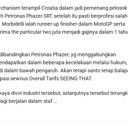
chanism terampil Croatia dalam jadi pemenang pelosok
 Petronas Phazer SRT setelah itu pasti berprofesi salah
Morbidelli ialah runner-up finisher dalam MotoGP serta
 the particular two juta menjadi gajinya dalam 1 tah
la dibandingkan Petronas Phazer, yg menggabungkan
 mendapatkan dalam beberapa kecelakaan melalui hukum,
i dalam bawah pengaruh. Akan tetapi santo tetap balap
asi sewrius Overall Tarifs SEEING THAT.
ya divvt industri tersebut, selanjutnya tersebut terung
agi berjalan dalam staf …