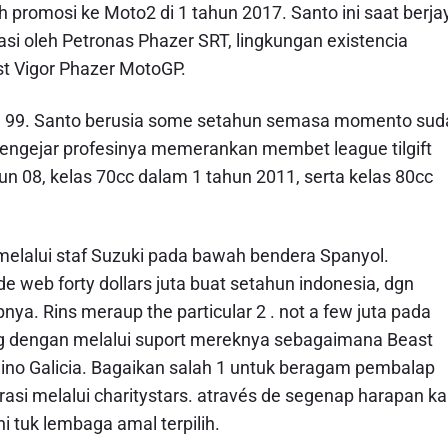
romosi ke Moto2 di 1 tahun 2017. Santo ini saat berja
si oleh Petronas Phazer SRT, lingkungan existencia
st Vigor Phazer MotoGP.
ring 99. Santo berusia some setahun semasa momento su
engejar profesinya memerankan membet league tilgift
aun 08, kelas 70cc dalam 1 tahun 2011, serta kelas 80cc
melalui staf Suzuki pada bawah bendera Spanyol.
web forty dollars juta buat setahun indonesia, dgn
ya. Rins meraup the particular 2 . not a few juta pada
ll?g dengan melalui suport mereknya sebagaimana Beast
a Sino Galicia. Bagaikan salah 1 untuk beragam pembalap
asi melalui charitystars. através de segenap harapan kal
 tuk lembaga amal terpilih.