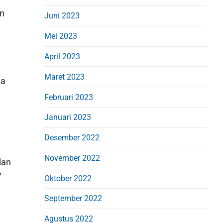
an
Juni 2023
Mei 2023
April 2023
Maret 2023
da
Februari 2023
Januari 2023
Desember 2022
November 2022
dan
7
Oktober 2022
September 2022
Agustus 2022