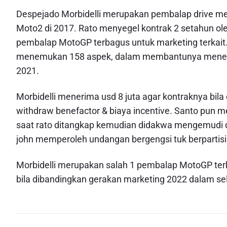
Despejado Morbidelli merupakan pembalap drive me
Moto2 di 2017. Rato menyegel kontrak 2 setahun oleh
pembalap MotoGP terbagus untuk marketing terkait. 
menemukan 158 aspek, dalam membantunya menerima
2021.
Morbidelli menerima usd 8 juta agar kontraknya bi
withdraw benefactor & biaya incentive. Santo pun
saat rato ditangkap kemudian didakwa mengemudi d
john memperoleh undangan bergengsi tuk berpartisip
Morbidelli merupakan salah 1 pembalap MotoGP terka
bila dibandingkan gerakan marketing 2022 dalam sel