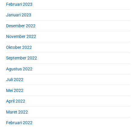
Februari 2023
Januari 2023
Desember 2022
November 2022
Oktober 2022
September 2022
Agustus 2022
Juli 2022
Mei 2022
April 2022
Maret 2022
Februari 2022