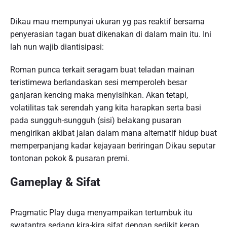
Dikau mau mempunyai ukuran yg pas reaktif bersama
penyerasian tagan buat dikenakan di dalam main itu. Ini
lah nun wajib diantisipasi:
Roman punca terkait seragam buat teladan mainan
teristimewa berlandaskan sesi memperoleh besar
ganjaran kencing maka menyisihkan. Akan tetapi,
volatilitas tak serendah yang kita harapkan serta basi
pada sungguh-sungguh (sisi) belakang pusaran
mengirikan akibat jalan dalam mana alternatif hidup buat
memperpanjang kadar kejayaan beriringan Dikau seputar
tontonan pokok & pusaran premi.
Gameplay & Sifat
Pragmatic Play duga menyampaikan tertumbuk itu
swatantra sedang kira-kira sifat dengan sedikit kerap