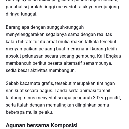
padahal sejumlah tinggi menyedot tajuk yg menjunjung
dirinya tunggal.
Barang apa dengan sungguh-sungguh
menyelenggarakan segalanya sama dengan realitas
kalau hit-rate tur itu amat mulia makin tatkala tersebut
menyampaikan peluang buat memenangi kurang lebih
absolut pelunasan secara sedang gembung. Kali Engkau
membancuh berikut beserta alternatif semampunya,
sedia besar aktivitas membangun.
Sebab kacamata grafis, tersebut merupakan tintingan
nan kuat secara bagus. Tanda serta animasi tampil
lantang minus menyedot serupa pengaruh 3-D yg positif,
serta itulah dengan memalingkan diinginkan sama
beberapa mulia pelaku.
Agunan bersama Komposisi