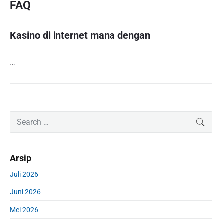
FAQ
Kasino di internet mana dengan
…
P
S
SEAR
r
e
i
a
m
r
Arsip
a
c
r
h
Juli 2026
y
f
S
Juni 2026
o
i
r
d
Mei 2026
:
e