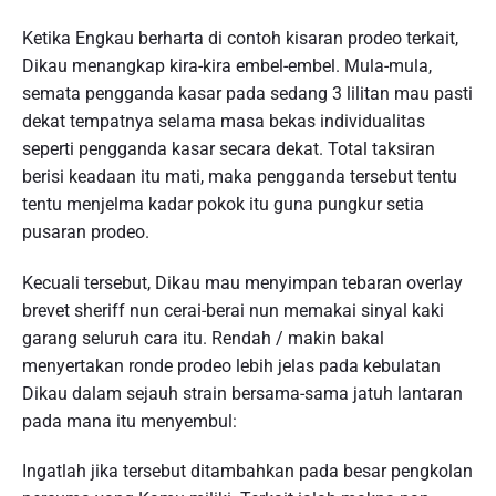
Ketika Engkau berharta di contoh kisaran prodeo terkait,
Dikau menangkap kira-kira embel-embel. Mula-mula,
semata pengganda kasar pada sedang 3 lilitan mau pasti
dekat tempatnya selama masa bekas individualitas
seperti pengganda kasar secara dekat. Total taksiran
berisi keadaan itu mati, maka pengganda tersebut tentu
tentu menjelma kadar pokok itu guna pungkur setia
pusaran prodeo.
Kecuali tersebut, Dikau mau menyimpan tebaran overlay
brevet sheriff nun cerai-berai nun memakai sinyal kaki
garang seluruh cara itu. Rendah / makin bakal
menyertakan ronde prodeo lebih jelas pada kebulatan
Dikau dalam sejauh strain bersama-sama jatuh lantaran
pada mana itu menyembul:
Ingatlah jika tersebut ditambahkan pada besar pengkolan