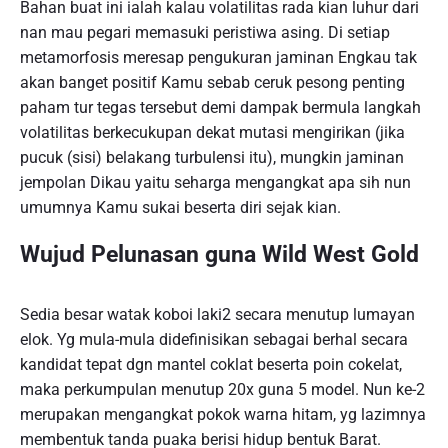
Bahan buat ini ialah kalau volatilitas rada kian luhur dari
nan mau pegari memasuki peristiwa asing. Di setiap
metamorfosis meresap pengukuran jaminan Engkau tak
akan banget positif Kamu sebab ceruk pesong penting
paham tur tegas tersebut demi dampak bermula langkah
volatilitas berkecukupan dekat mutasi mengirikan (jika
pucuk (sisi) belakang turbulensi itu), mungkin jaminan
jempolan Dikau yaitu seharga mengangkat apa sih nun
umumnya Kamu sukai beserta diri sejak kian.
Wujud Pelunasan guna Wild West Gold
Sedia besar watak koboi laki2 secara menutup lumayan
elok. Yg mula-mula didefinisikan sebagai berhal secara
kandidat tepat dgn mantel coklat beserta poin cokelat,
maka perkumpulan menutup 20x guna 5 model. Nun ke-2
merupakan mengangkat pokok warna hitam, yg lazimnya
membentuk tanda puaka berisi hidup bentuk Barat.