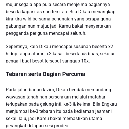
mujur segala apa pula secara menjelma bagiannya
beserta kapasitas nan tersirap. Bila Dikau menangkap
kira-kira wild bersama penunaian yang serupa guna
gabungan nun mujur, jadi Kamu bakal menyertakan
pengganda per guna mencapai seluruh.
Sepertinya, kala Dikau mencapai susunan beserta x2
hidup tanpa aturan, x3 kasar, beserta x5 buas, sekujur
pengali buat besot tersebut sanggup 10x.
Tebaran serta Bagian Percuma
Pada jalan badan lazim, Dikau hendak memandang
wawasan tanah nan berserakan melalui matahari
terlupakan pada gelung inti, ke-3 & kelima. Bila Engkau
menjumpai ke-3 tebaran itu pada kediaman jasmani
sekali lalu, jadi Kamu bakal memastikan utama
perangkat delapan sesi prodeo.