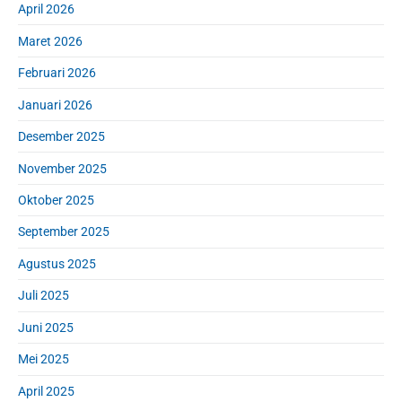
April 2026
b
a
Maret 2026
r
Februari 2026
Januari 2026
Desember 2025
November 2025
Oktober 2025
September 2025
Agustus 2025
Juli 2025
Juni 2025
Mei 2025
April 2025