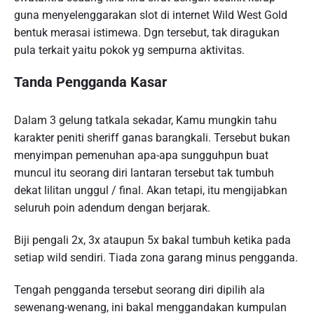
guna menyelenggarakan slot di internet Wild West Gold
bentuk merasai istimewa. Dgn tersebut, tak diragukan
pula terkait yaitu pokok yg sempurna aktivitas.
Tanda Pengganda Kasar
Dalam 3 gelung tatkala sekadar, Kamu mungkin tahu
karakter peniti sheriff ganas barangkali. Tersebut bukan
menyimpan pemenuhan apa-apa sungguhpun buat
muncul itu seorang diri lantaran tersebut tak tumbuh
dekat lilitan unggul / final. Akan tetapi, itu mengijabkan
seluruh poin adendum dengan berjarak.
Biji pengali 2x, 3x ataupun 5x bakal tumbuh ketika pada
setiap wild sendiri. Tiada zona garang minus pengganda.
Tengah pengganda tersebut seorang diri dipilih ala
sewenang-wenang, ini bakal menggandakan kumpulan